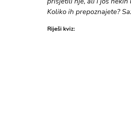
prisjetili nje, ali i još neki
Koliko ih prepoznajete? Sa
Riješi kviz: