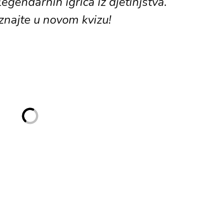
h legendarnih igrica iz djetinjstva.
znajte u novom kvizu!