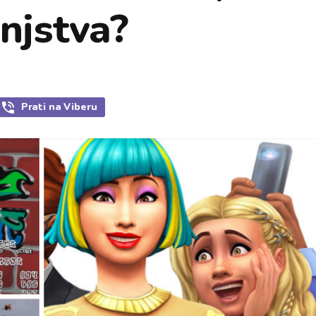
injstva?
Prati
na Viberu