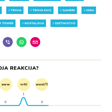
#
TRIVIA
#
TRIVIA KVIZ
#
GAMERI
#
IGRA
CY TOWER
#
NOSTALGIJA
#
DJETINJSTVO
OJA REAKCIJA?
aww
vrh!
woot?!
1
0
0