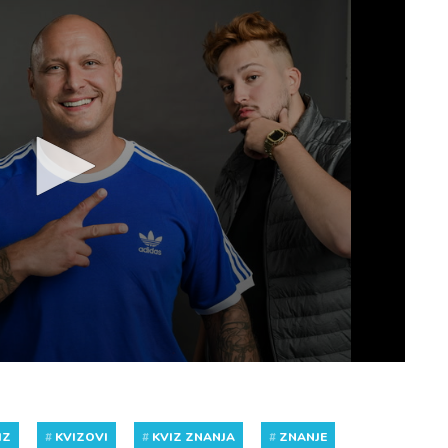
IZ
#
KVIZOVI
#
KVIZ ZNANJA
#
ZNANJE