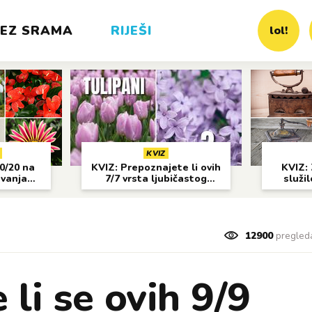
EZ SRAMA
RIJEŠI
lol!
KVIZ
20/20 na
KVIZ: Prepoznajete li ovih
KVIZ: 
avanja
7/7 vrsta ljubičastog
služil
cvijeća?
12900
pregled
 li se ovih 9/9