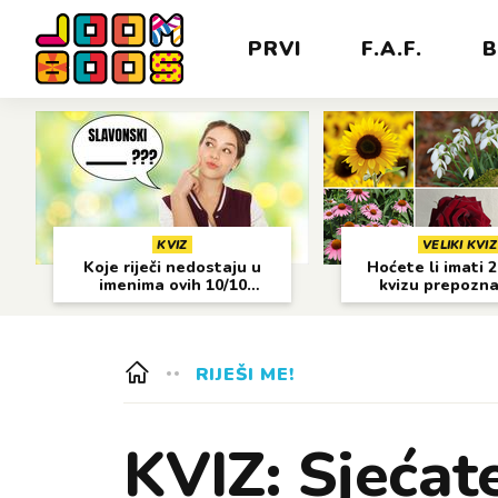
PRVI
F.A.F.
B
KVIZ
VELIKI KVIZ
Koje riječi nedostaju u
Hoćete li imati 
imenima ovih 10/10
kvizu prepozn
gradova?
cvijeća?
RIJEŠI ME!
KVIZ: Sjećate