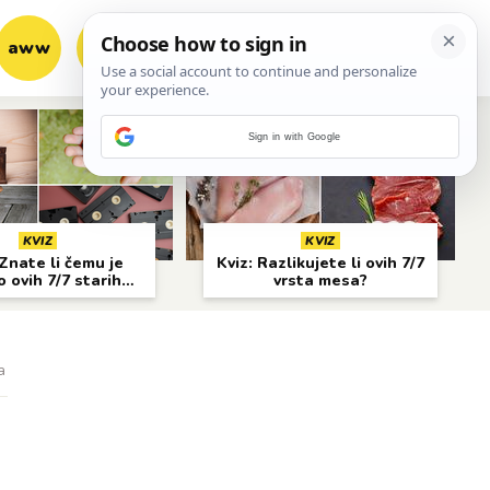
aww
vrh!
woot?!
Sign in with Google
KVIZ
KVIZ
Znate li čemu je
Kviz: Razlikujete li ovih 7/7
o ovih 7/7 starih
vrsta mesa?
predmeta?
a