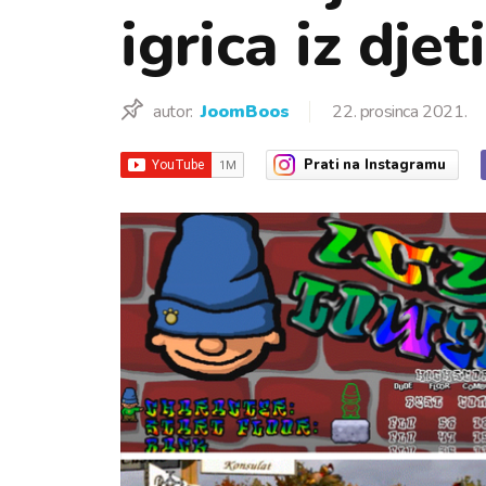
igrica iz djet
autor:
JoomBoos
22. prosinca 2021.
Prati
na Instagramu