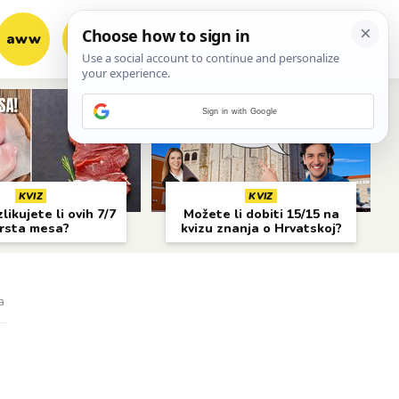
aww
vrh!
woot?!
Sign in with Google
KVIZ
KVIZ
likujete li ovih 7/7
Možete li dobiti 15/15 na
rsta mesa?
kvizu znanja o Hrvatskoj?
a