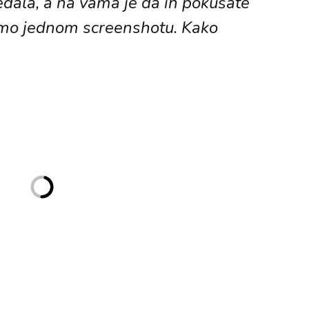
dala, a na vama je da ih pokušate
mo jednom screenshotu. Kako