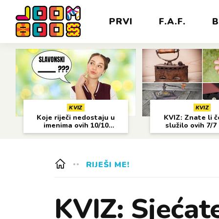
PRVI
F.A.F.
B
KVIZ
KVIZ
Koje riječi nedostaju u
KVIZ: Znate li 
imenima ovih 10/10
služilo ovih 7/7
gradova?
predmeta
RIJEŠI ME!
KVIZ: Sjećate