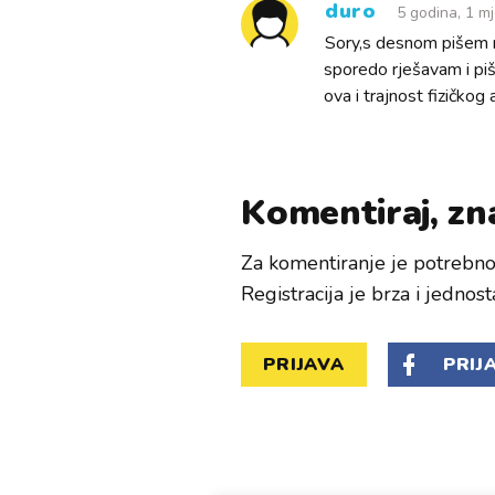
duro
5 godina, 1 m
Sory,s desnom pišem ne
sporedo rješavam i piš
ova i trajnost fizičkog
Komentiraj, zna
Za komentiranje je potrebno 
Registracija je brza i jednost
PRIJAVA
PRIJ