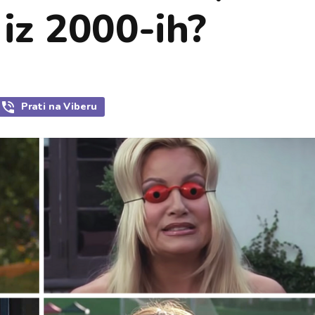
 iz 2000-ih?
Prati
na Viberu