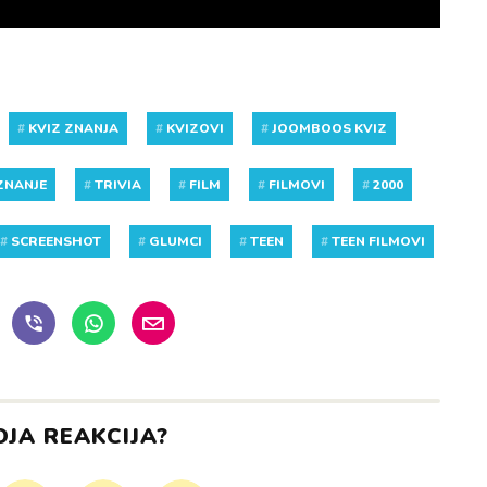
#
KVIZ ZNANJA
#
KVIZOVI
#
JOOMBOOS KVIZ
ZNANJE
#
TRIVIA
#
FILM
#
FILMOVI
#
2000
#
SCREENSHOT
#
GLUMCI
#
TEEN
#
TEEN FILMOVI
OJA REAKCIJA?