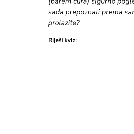
(barem cura) sigurno pogle
sada prepoznati prema sa
prolazite?
Riješi kviz: