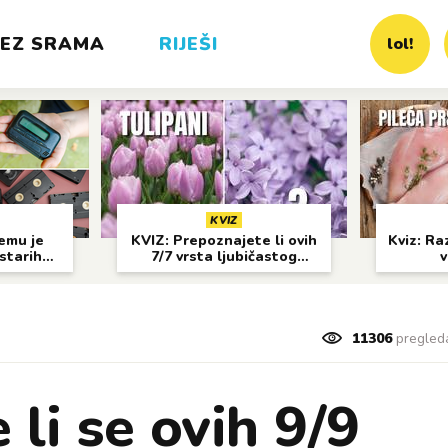
EZ SRAMA
RIJEŠI
lol!
KVIZ
čemu je
KVIZ: Prepoznajete li ovih
Kviz: Raz
 starih
7/7 vrsta ljubičastog
v
?
cvijeća?
11306
pregled
 li se ovih 9/9