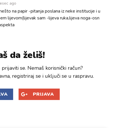
jesec ago
što na papir -pitanja poslana iz neke institucije i u
em lijevom(lijevak sam -lijeva ruka,lijeva noga-osn
 aspekta
š da želiš!
prijaviti se. Nemaš korisnički račun?
avna, registriraj se i uključi se u raspravu.
AVA
PRIJAVA