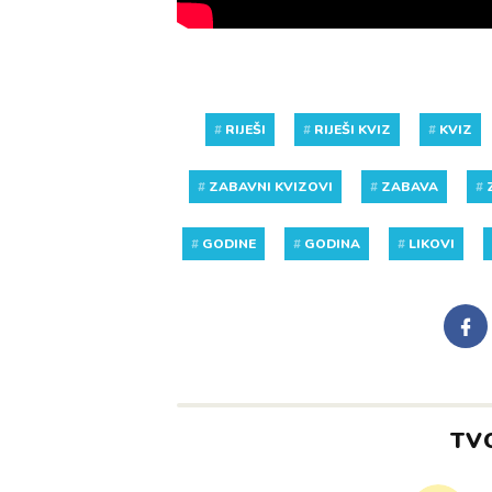
#
RIJEŠI
#
RIJEŠI KVIZ
#
KVIZ
#
ZABAVNI KVIZOVI
#
ZABAVA
#
#
GODINE
#
GODINA
#
LIKOVI
TV