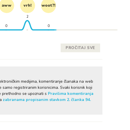
aww
vrh!
woot?!
2
0
0
PROČITAJ SVE
ektroničkim medijima, komentiranje članaka na web
samo registriranim korisnicima. Svaki korisnik koji
je prethodno se upoznati s
Pravilima komentiranja
sa
zabranama propisanim stavkom 2. članka 94.