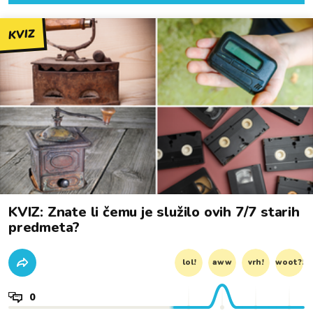
KVIZ
KVIZ: Znate li čemu je služilo ovih 7/7 starih
predmeta?
lol!
aww
vrh!
woot?!
0