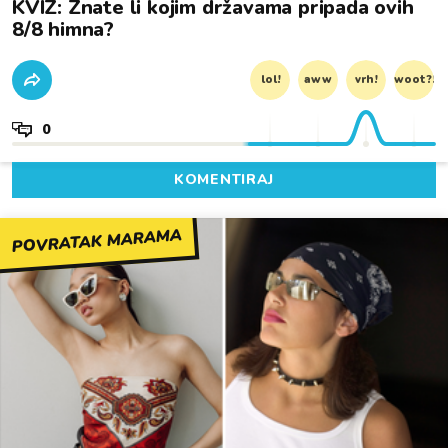
KVIZ: Znate li kojim državama pripada ovih
8/8 himna?
lol!
aww
vrh!
woot?!
0
KOMENTIRAJ
POVRATAK MARAMA