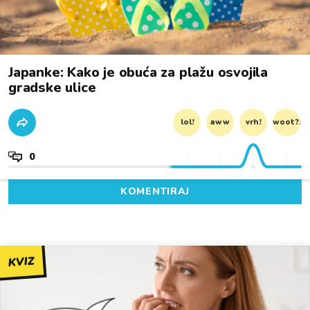
Japanke: Kako je obuća za plažu osvojila
gradske ulice
lol!
aww
vrh!
woot?!
0
KOMENTIRAJ
KVIZ