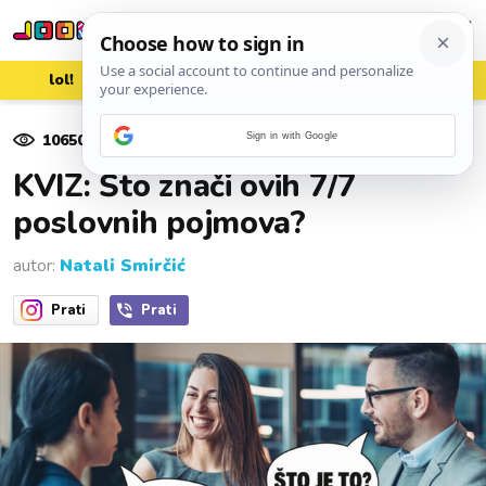
lol!
aww
vrh!
woot?!
10650
pregleda
Sign in with Google
15. travnja 2025.
KVIZ: Što znači ovih 7/7
poslovnih pojmova?
autor:
Natali Smirčić
Prati
Prati