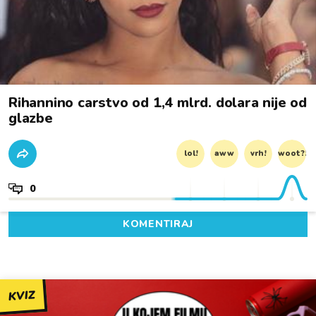
Rihannino carstvo od 1,4 mlrd. dolara nije od
glazbe
lol!
aww
vrh!
woot?!
0
KOMENTIRAJ
KVIZ