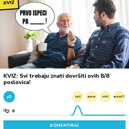
KVIZ
KVIZ: Svi trebaju znati dovršiti ovih 8/8
poslovica!
lol!
aww
vrh!
woot?!
0
KOMENTIRAJ