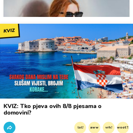
KVIZ
KVIZ: Tko pjeva ovih 8/8 pjesama o
domovini?
lol!
aww
vrh!
woot?!