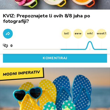
KVIZ: Prepoznajete li ovih 8/8 juha po
fotografiji?
lol!
aww
vrh!
woot?!
0
KOMENTIRAJ
MODNI IMPERATIV