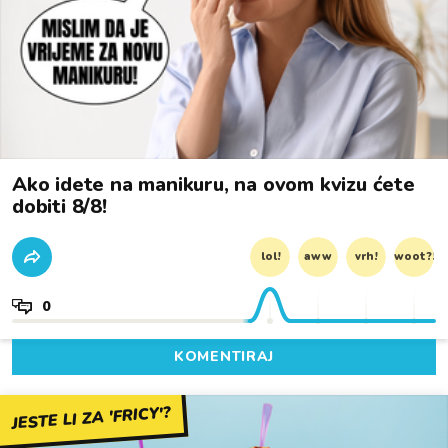
Ako idete na manikuru, na ovom kvizu ćete
dobiti 8/8!
lol!
aww
vrh!
woot?!
0
KOMENTIRAJ
JESTE LI ZA 'FRICY'?