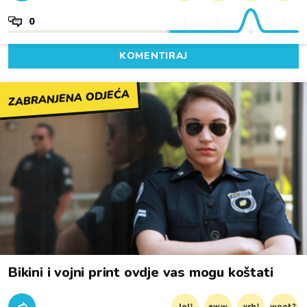
0
KOMENTIRAJ
ZABRANJENA ODJEĆA
Bikini i vojni print ovdje vas mogu koštati
lol!
aww
vrh!
woot?!