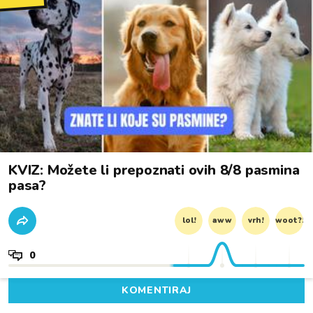
KVIZ: Možete li prepoznati ovih 8/8 pasmina
pasa?
lol!
aww
vrh!
woot?!
0
KOMENTIRAJ