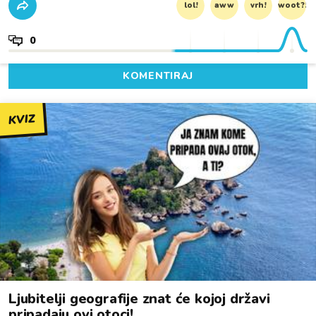
lol!
aww
vrh!
woot?!
0
KOMENTIRAJ
KVIZ
Ljubitelji geografije znat će kojoj državi
pripadaju ovi otoci!