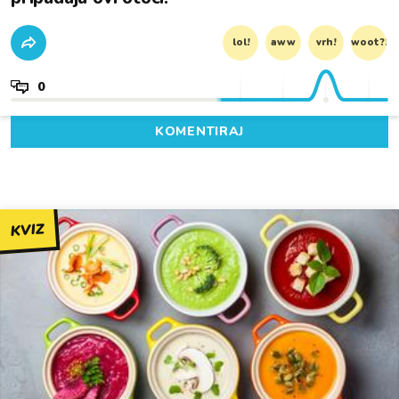
lol!
aww
vrh!
woot?!
0
KOMENTIRAJ
KVIZ