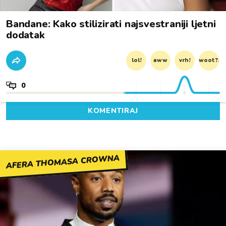
Bandane: Kako stilizirati najsvestraniji ljetni
dodatak
lol!
aww
vrh!
woot?!
0
KOMENTIRAJ
AFERA THOMASA CROWNA