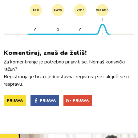
lol!
aww
vrh!
woot?!
1
0
0
0
Komentiraj, znaš da želiš!
Za komentiranje je potrebno prijaviti se. Nemaš korisnički
račun?
Registracija je brza i jednostavna, registriraj se i uključi se u
raspravu.
PRIJAVA
PRIJAVA
PRIJAVA