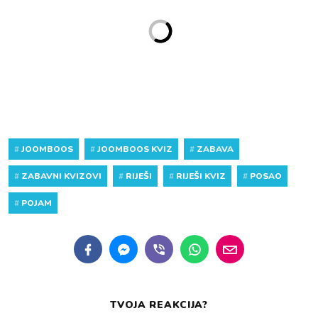
#
JOOMBOOS
#
JOOMBOOS KVIZ
#
ZABAVA
#
ZABAVNI KVIZOVI
#
RIJEŠI
#
RIJEŠI KVIZ
#
POSAO
#
POJAM
TVOJA REAKCIJA?