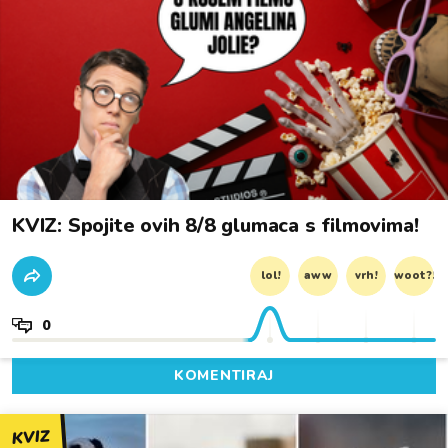
KVIZ: Spojite ovih 8/8 glumaca s filmovima!
lol!
aww
vrh!
woot?!
0
KOMENTIRAJ
KVIZ