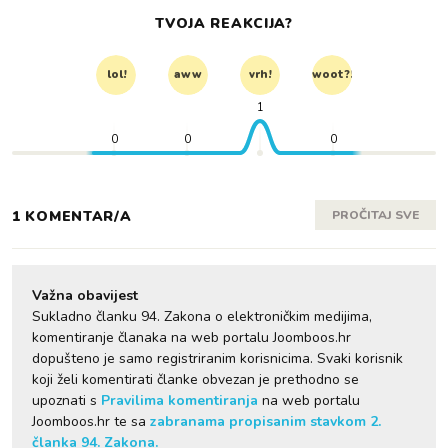
TVOJA REAKCIJA?
lol!
aww
vrh!
woot?!
1
0
0
0
1 KOMENTAR/A
PROČITAJ SVE
Važna obavijest
Sukladno članku 94. Zakona o elektroničkim medijima,
komentiranje članaka na web portalu Joomboos.hr
dopušteno je samo registriranim korisnicima. Svaki korisnik
koji želi komentirati članke obvezan je prethodno se
upoznati s
Pravilima komentiranja
na web portalu
Joomboos.hr te sa
zabranama propisanim stavkom 2.
članka 94. Zakona.