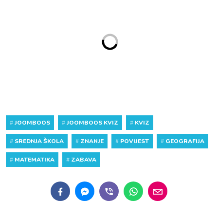
#
JOOMBOOS
#
JOOMBOOS KVIZ
#
KVIZ
#
SREDNJA ŠKOLA
#
ZNANJE
#
POVIJEST
#
GEOGRAFIJA
#
MATEMATIKA
#
ZABAVA