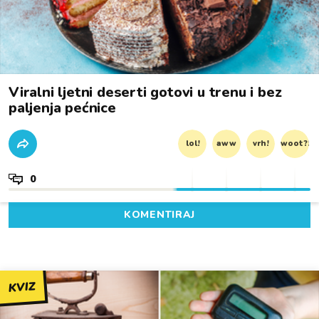
Viralni ljetni deserti gotovi u trenu i bez
paljenja pećnice
lol!
aww
vrh!
woot?!
0
KOMENTIRAJ
KVIZ