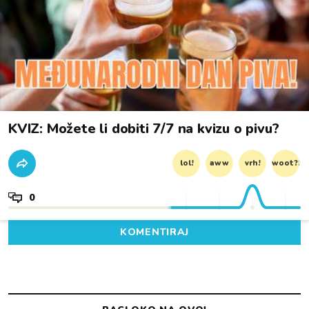
KVIZ: Možete li dobiti 7/7 na kvizu o pivu?
lol!
aww
vrh!
woot?!
0
KOMENTIRAJ