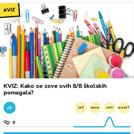
KVIZ
KVIZ: Kako se zove ovih 8/8 školskih
pomagala?
lol!
aww
vrh!
woot?!
0