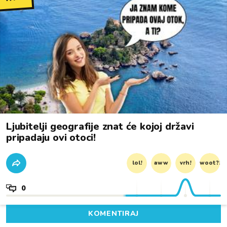
Ljubitelji geografije znat će kojoj državi
pripadaju ovi otoci!
lol!
aww
vrh!
woot?!
0
KOMENTIRAJ