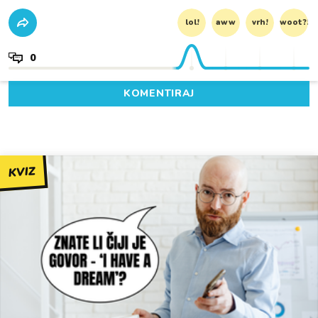
lol!
aww
vrh!
woot?!
0
KOMENTIRAJ
KVIZ