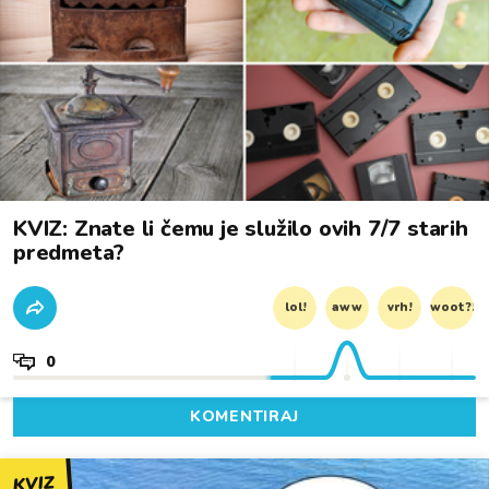
KVIZ: Znate li čemu je služilo ovih 7/7 starih
predmeta?
lol!
aww
vrh!
woot?!
0
KOMENTIRAJ
KVIZ