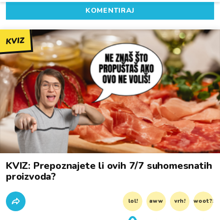
KOMENTIRAJ
KVIZ
KVIZ: Prepoznajete li ovih 7/7 suhomesnatih
proizvoda?
lol!
aww
vrh!
woot?!