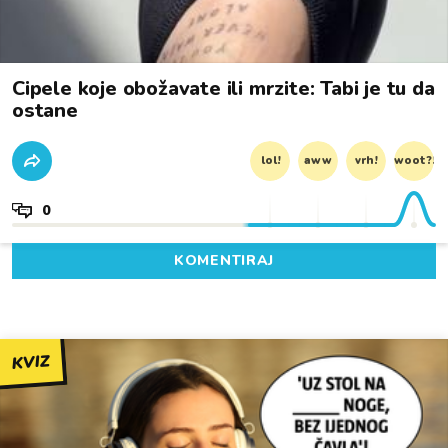
Cipele koje obožavate ili mrzite: Tabi je tu da
ostane
lol!
aww
vrh!
woot?!
0
KOMENTIRAJ
KVIZ