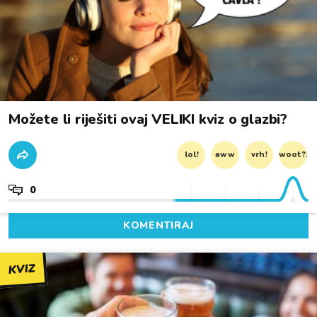
Možete li riješiti ovaj VELIKI kviz o glazbi?
lol!
aww
vrh!
woot?!
0
KOMENTIRAJ
KVIZ