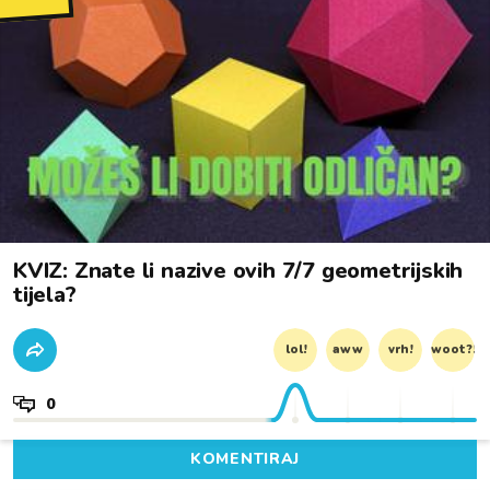
KVIZ: Znate li nazive ovih 7/7 geometrijskih
tijela?
lol!
aww
vrh!
woot?!
0
KOMENTIRAJ