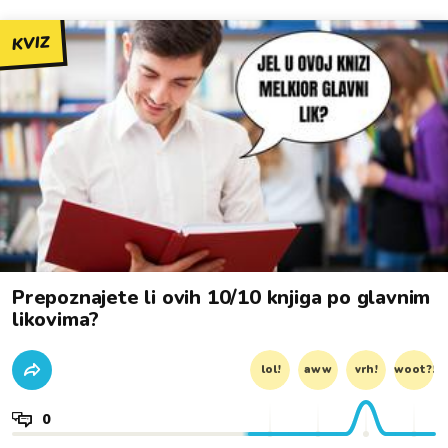
KVIZ
Prepoznajete li ovih 10/10 knjiga po glavnim
likovima?
lol!
aww
vrh!
woot?!
0