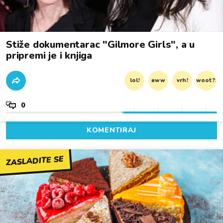
Stiže dokumentarac "Gilmore Girls", a u
pripremi je i knjiga
lol!
aww
vrh!
woot?!
0
KOMENTIRAJ
ZASLADITE SE