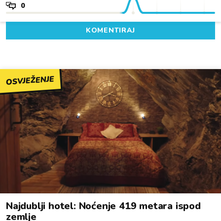
0
KOMENTIRAJ
OSVJEŽENJE
Najdublji hotel: Noćenje 419 metara ispod
zemlje