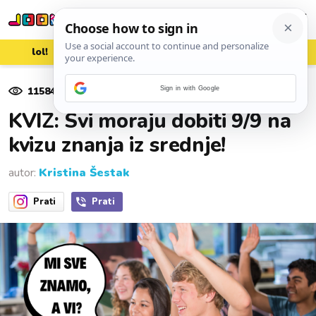
lol!
aww
vrh!
woot?!
11584
pregleda
Sign in with Google
10. studenoga 2025.
KVIZ: Svi moraju dobiti 9/9 na
kvizu znanja iz srednje!
autor:
Kristina Šestak
Prati
Prati