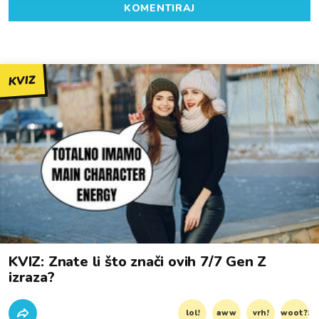
KOMENTIRAJ
KVIZ
KVIZ: Znate li što znači ovih 7/7 Gen Z
izraza?
lol!
aww
vrh!
woot?!