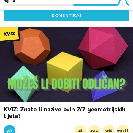
0
KOMENTIRAJ
KVIZ
KVIZ: Znate li nazive ovih 7/7 geometrijskih
tijela?
lol!
aww
vrh!
woot?!