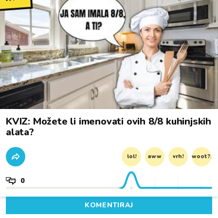
KVIZ: Možete li imenovati ovih 8/8 kuhinjskih
alata?
lol!
aww
vrh!
woot?!
0
KOMENTIRAJ