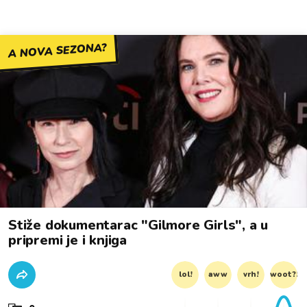
A NOVA SEZONA?
Stiže dokumentarac "Gilmore Girls", a u
pripremi je i knjiga
lol!
aww
vrh!
woot?!