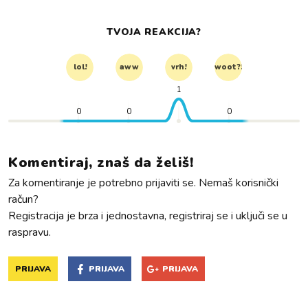
TVOJA REAKCIJA?
lol!
aww
vrh!
woot?!
1
0
0
0
Komentiraj, znaš da želiš!
Za komentiranje je potrebno prijaviti se. Nemaš korisnički
račun?
Registracija je brza i jednostavna, registriraj se i uključi se u
raspravu.
PRIJAVA
PRIJAVA
PRIJAVA