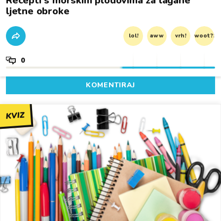
Recepti s morskim plodovima za lagane
ljetne obroke
lol!
aww
vrh!
woot?!
0
KOMENTIRAJ
KVIZ