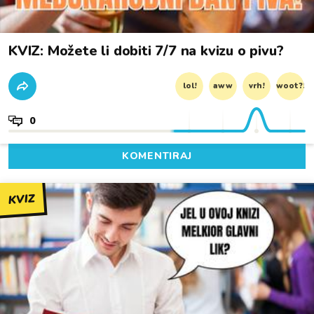
KVIZ: Možete li dobiti 7/7 na kvizu o pivu?
lol!
aww
vrh!
woot?!
0
KOMENTIRAJ
KVIZ