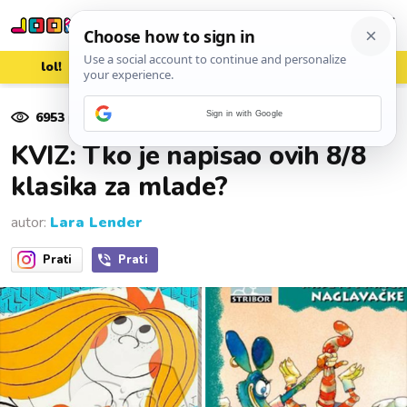
lol!
aww
vrh!
woot?!
6953
pregleda
Sign in with Google
19. srpnja 2024.
KVIZ: Tko je napisao ovih 8/8
klasika za mlade?
autor:
Lara Lender
Prati
Prati