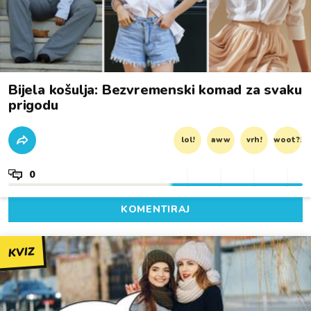
Bijela košulja: Bezvremenski komad za svaku
prigodu
lol!
aww
vrh!
woot?!
0
KOMENTIRAJ
KVIZ