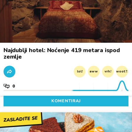
Najdublji hotel: Noćenje 419 metara ispod
zemlje
lol!
aww
vrh!
woot?!
0
KOMENTIRAJ
ZASLADITE SE