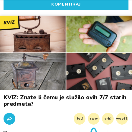
KOMENTIRAJ
KVIZ
KVIZ: Znate li čemu je služilo ovih 7/7 starih
predmeta?
lol!
aww
vrh!
woot?!