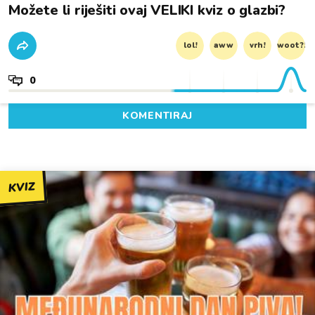
Možete li riješiti ovaj VELIKI kviz o glazbi?
lol!
aww
vrh!
woot?!
0
KOMENTIRAJ
KVIZ