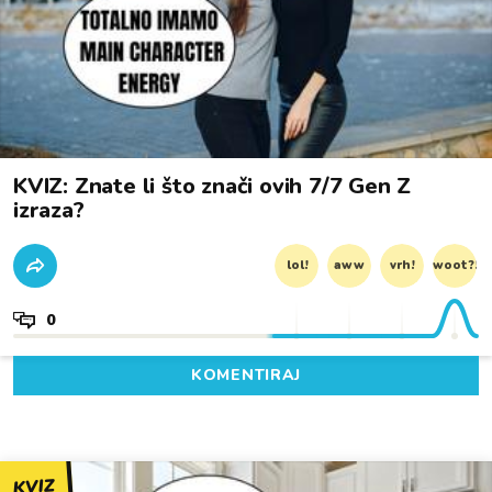
KVIZ: Znate li što znači ovih 7/7 Gen Z
izraza?
lol!
aww
vrh!
woot?!
0
KOMENTIRAJ
KVIZ