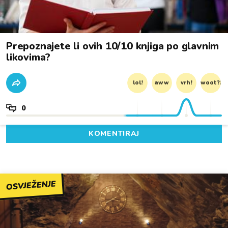
Prepoznajete li ovih 10/10 knjiga po glavnim
likovima?
lol!
aww
vrh!
woot?!
0
KOMENTIRAJ
OSVJEŽENJE