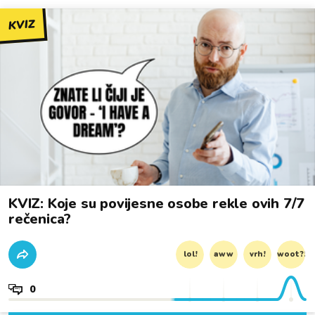
KVIZ
KVIZ: Koje su povijesne osobe rekle ovih 7/7
rečenica?
lol!
aww
vrh!
woot?!
0