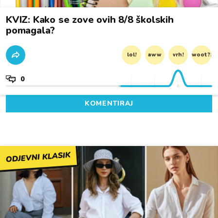
KVIZ: Kako se zove ovih 8/8 školskih
pomagala?
lol!
aww
vrh!
woot?!
0
KOMENTIRAJ
ODJEVNI KLASIK