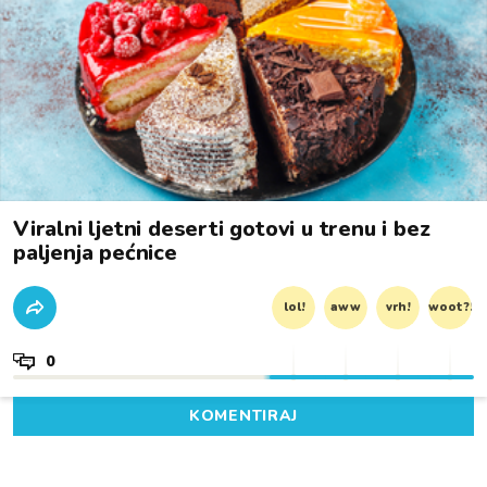
Viralni ljetni deserti gotovi u trenu i bez
paljenja pećnice
lol!
aww
vrh!
woot?!
0
KOMENTIRAJ