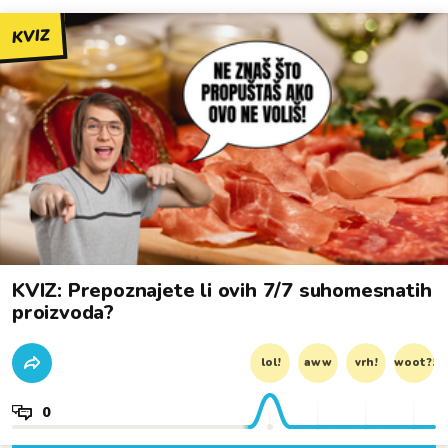
KVIZ
KVIZ: Prepoznajete li ovih 7/7 suhomesnatih
proizvoda?
lol!
aww
vrh!
woot?!
0