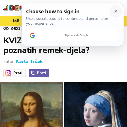
lol!
aww
vrh!
woot?!
9621
pregleda
07. srpnja 2026.
Sign in with Google
KVIZ: Tko je naslikao ovih 8/8
poznatih remek-djela?
autor:
Karla Trčak
Prati
Prati