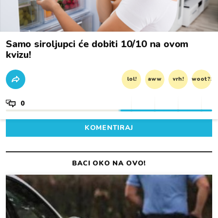
Samo siroljupci će dobiti 10/10 na ovom
kvizu!
lol!
aww
vrh!
woot?!
0
KOMENTIRAJ