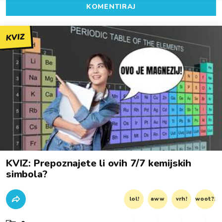
KOMENTIRAJ
KVIZ
KVIZ: Prepoznajete li ovih 7/7 kemijskih
simbola?
lol!
aww
vrh!
woot?!