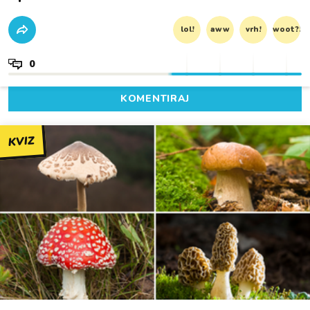
lol!
aww
vrh!
woot?!
0
KOMENTIRAJ
KVIZ