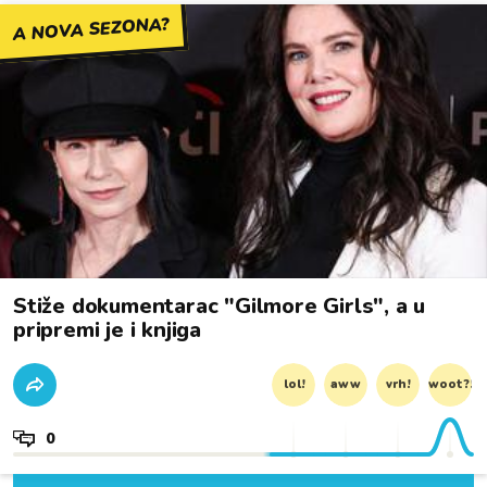
A NOVA SEZONA?
Stiže dokumentarac "Gilmore Girls", a u
pripremi je i knjiga
lol!
aww
vrh!
woot?!
0