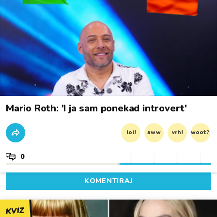
Mario Roth: 'I ja sam ponekad introvert'
lol!
aww
vrh!
woot?!
0
KOMENTIRAJ
KVIZ