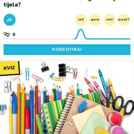
tijela?
lol!
aww
vrh!
woot?!
0
KOMENTIRAJ
KVIZ