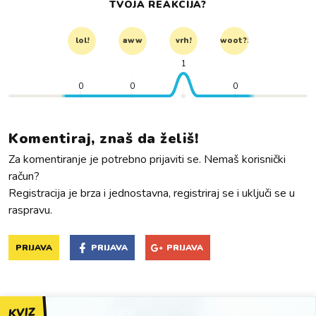
TVOJA REAKCIJA?
lol!
aww
vrh!
woot?!
1
0
0
0
Komentiraj, znaš da želiš!
Za komentiranje je potrebno prijaviti se. Nemaš korisnički
račun?
Registracija je brza i jednostavna, registriraj se i uključi se u
raspravu.
PRIJAVA
PRIJAVA
PRIJAVA
KVIZ