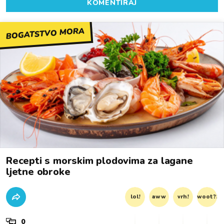
KOMENTIRAJ
BOGATSTVO MORA
Recepti s morskim plodovima za lagane
ljetne obroke
lol!
aww
vrh!
woot?!
0