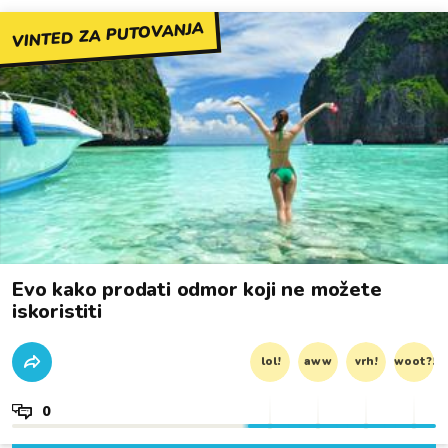
VINTED ZA PUTOVANJA
Evo kako prodati odmor koji ne možete
iskoristiti
lol!
aww
vrh!
woot?!
0