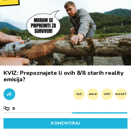
KVIZ: Prepoznajete li ovih 8/8 starih reality
emisija?
lol!
aww
vrh!
woot?!
0
KOMENTIRAJ