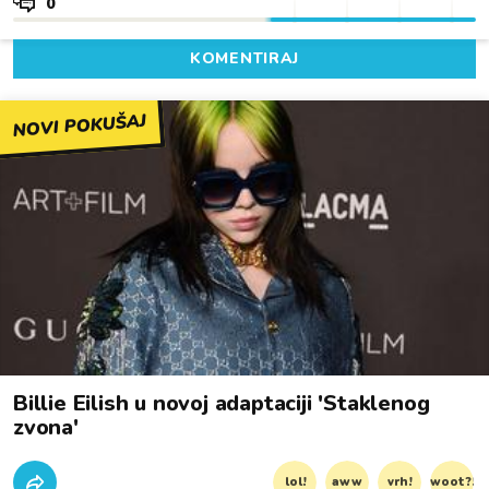
0
KOMENTIRAJ
NOVI POKUŠAJ
Billie Eilish u novoj adaptaciji 'Staklenog
zvona'
lol!
aww
vrh!
woot?!