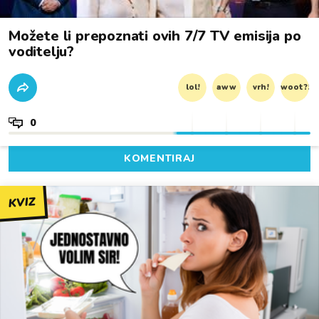
Možete li prepoznati ovih 7/7 TV emisija po
voditelju?
lol!
aww
vrh!
woot?!
0
KOMENTIRAJ
KVIZ