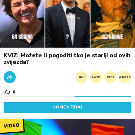
KVIZ: Možete li pogoditi tko je stariji od ovih
zvijezda?
lol!
aww
vrh!
woot?!
0
KOMENTIRAJ
VIDEO