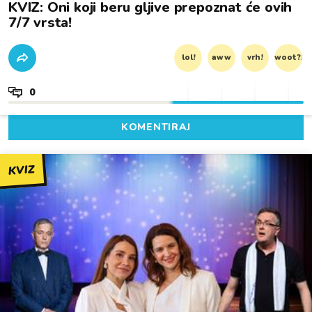
KVIZ: Oni koji beru gljive prepoznat će ovih
7/7 vrsta!
lol!
aww
vrh!
woot?!
0
KOMENTIRAJ
KVIZ