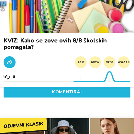
KVIZ: Kako se zove ovih 8/8 školskih
pomagala?
lol!
aww
vrh!
woot?!
0
KOMENTIRAJ
ODJEVNI KLASIK