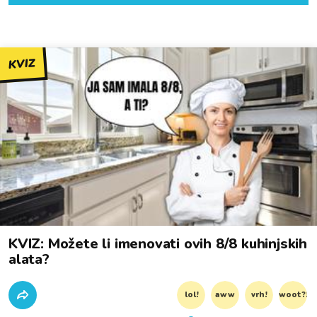
KVIZ
KVIZ: Možete li imenovati ovih 8/8 kuhinjskih
alata?
lol!
aww
vrh!
woot?!