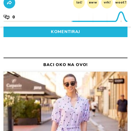
lol!
aww
vrh!
woot?!
0
KOMENTIRAJ