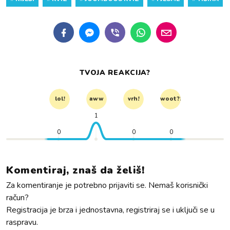
TVOJA REAKCIJA?
lol!
aww
vrh!
woot?!
1
0
0
0
Komentiraj, znaš da želiš!
Za komentiranje je potrebno prijaviti se. Nemaš korisnički
račun?
Registracija je brza i jednostavna, registriraj se i uključi se u
raspravu.