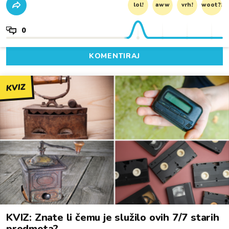
lol!
aww
vrh!
woot?!
0
KOMENTIRAJ
KVIZ
KVIZ: Znate li čemu je služilo ovih 7/7 starih
predmeta?