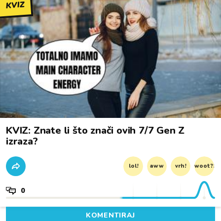
KVIZ
KVIZ: Znate li što znači ovih 7/7 Gen Z
izraza?
lol!
aww
vrh!
woot?!
0
KOMENTIRAJ