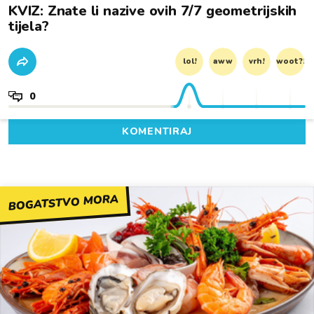
KVIZ: Znate li nazive ovih 7/7 geometrijskih
tijela?
lol!
aww
vrh!
woot?!
0
KOMENTIRAJ
BOGATSTVO MORA