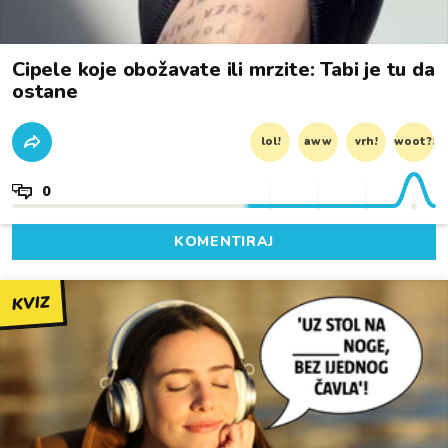
Cipele koje obožavate ili mrzite: Tabi je tu da
ostane
lol!
aww
vrh!
woot?!
0
KOMENTIRAJ
KVIZ