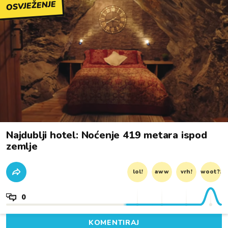
OSVJEŽENJE
Najdublji hotel: Noćenje 419 metara ispod
zemlje
lol!
aww
vrh!
woot?!
0
KOMENTIRAJ