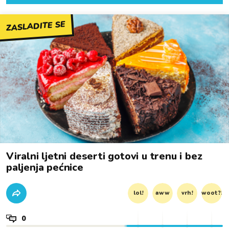
ZASLADITE SE
Viralni ljetni deserti gotovi u trenu i bez
paljenja pećnice
lol!
aww
vrh!
woot?!
0