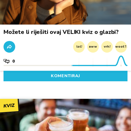
Možete li riješiti ovaj VELIKI kviz o glazbi?
lol!
aww
vrh!
woot?!
0
KOMENTIRAJ
KVIZ