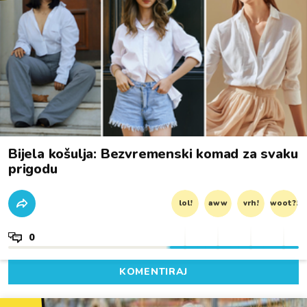
Bijela košulja: Bezvremenski komad za svaku
prigodu
lol!
aww
vrh!
woot?!
0
KOMENTIRAJ