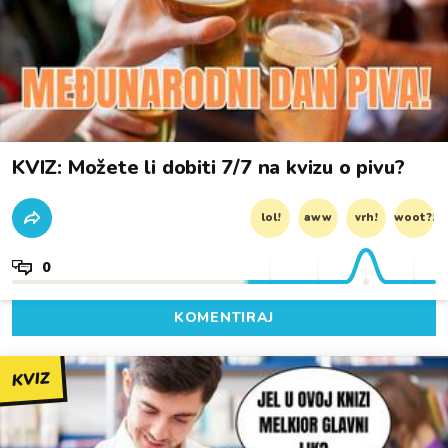
KVIZ: Možete li dobiti 7/7 na kvizu o pivu?
lol!
aww
vrh!
woot?!
0
KOMENTIRAJ
KVIZ