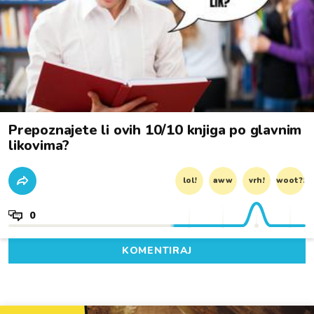
Prepoznajete li ovih 10/10 knjiga po glavnim
likovima?
lol!
aww
vrh!
woot?!
0
KOMENTIRAJ