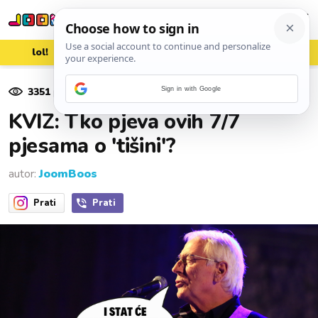
lol!
aww
vrh!
woot?!
3351
pregleda
Sign in with Google
11. rujna 2024.
KVIZ: Tko pjeva ovih 7/7
pjesama o 'tišini'?
autor:
JoomBoos
Prati
Prati