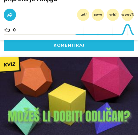
lol!
aww
vrh!
woot?!
0
KOMENTIRAJ
KVIZ