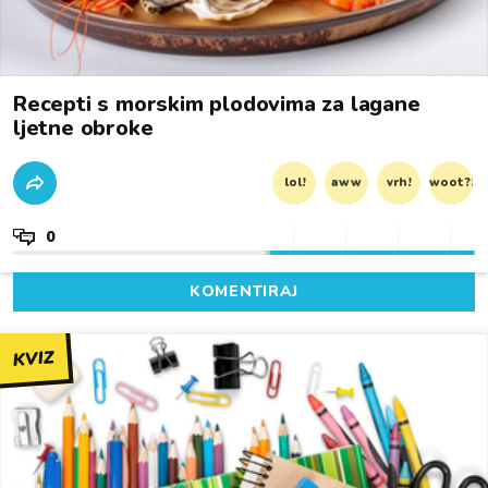
Recepti s morskim plodovima za lagane
ljetne obroke
lol!
aww
vrh!
woot?!
0
KOMENTIRAJ
KVIZ