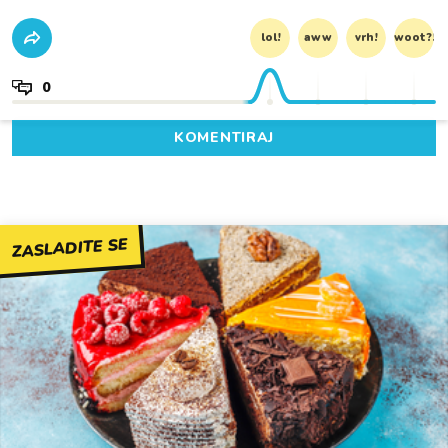
lol!
aww
vrh!
woot?!
0
KOMENTIRAJ
ZASLADITE SE