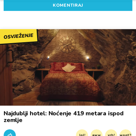
KOMENTIRAJ
OSVJEŽENJE
Najdublji hotel: Noćenje 419 metara ispod
zemlje
lol!
aww
vrh!
woot?!