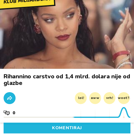
KLUB MILIJARDERA
Rihannino carstvo od 1,4 mlrd. dolara nije od
glazbe
lol!
aww
vrh!
woot?!
0
KOMENTIRAJ