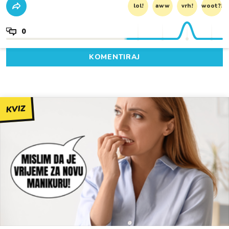
lol!
aww
vrh!
woot?!
0
KOMENTIRAJ
KVIZ