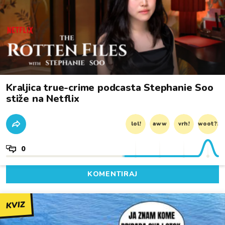
Kraljica true-crime podcasta Stephanie Soo
stiže na Netflix
lol!
aww
vrh!
woot?!
0
KOMENTIRAJ
KVIZ