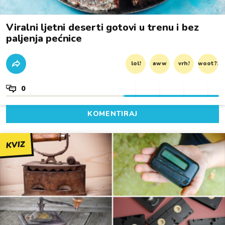
Viralni ljetni deserti gotovi u trenu i bez
paljenja pećnice
lol!
aww
vrh!
woot?!
0
KOMENTIRAJ
KVIZ