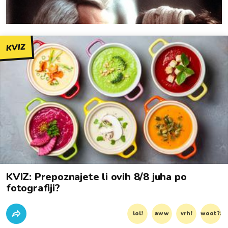
KVIZ
KVIZ: Prepoznajete li ovih 8/8 juha po
fotografiji?
lol!
aww
vrh!
woot?!