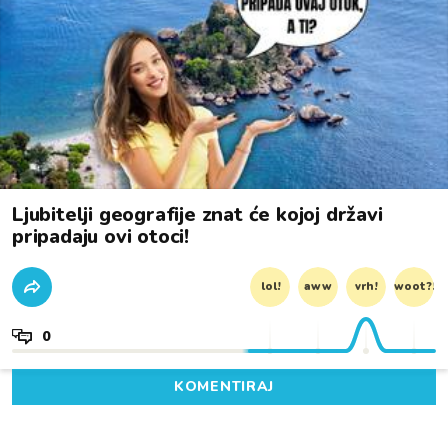
Ljubitelji geografije znat će kojoj državi
pripadaju ovi otoci!
lol!
aww
vrh!
woot?!
0
KOMENTIRAJ