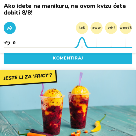
Ako idete na manikuru, na ovom kvizu ćete
dobiti 8/8!
lol!
aww
vrh!
woot?!
0
KOMENTIRAJ
JESTE LI ZA 'FRICY'?