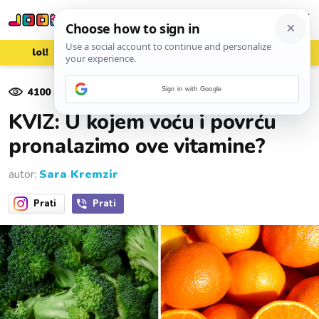
lol!
aww
vrh!
woot?!
4100
pregleda
Sign in with Google
10. lipnja 2025.
KVIZ: U kojem voću i povrću
pronalazimo ove vitamine?
autor:
Sara Kremzir
Prati
Prati