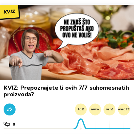
KVIZ
KVIZ: Prepoznajete li ovih 7/7 suhomesnatih
proizvoda?
lol!
aww
vrh!
woot?!
0