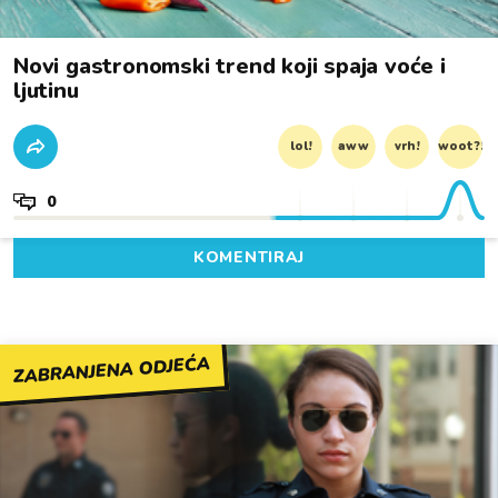
Novi gastronomski trend koji spaja voće i
ljutinu
lol!
aww
vrh!
woot?!
0
KOMENTIRAJ
ZABRANJENA ODJEĆA