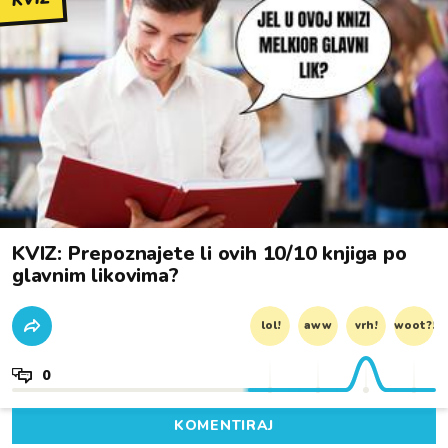
KVIZ: Prepoznajete li ovih 10/10 knjiga po
glavnim likovima?
lol!
aww
vrh!
woot?!
0
KOMENTIRAJ