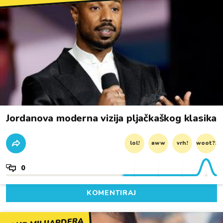
Jordanova moderna vizija pljačkaškog klasika
lol!
aww
vrh!
woot?!
0
KOMENTIRAJ