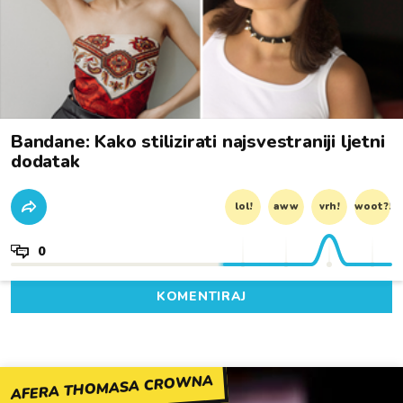
Bandane: Kako stilizirati najsvestraniji ljetni
dodatak
lol!
aww
vrh!
woot?!
0
KOMENTIRAJ
AFERA THOMASA CROWNA