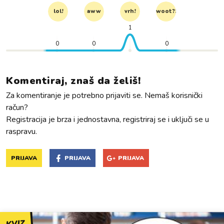
lol!
aww
vrh!
woot?!
1
0
0
0
Komentiraj, znaš da želiš!
Za komentiranje je potrebno prijaviti se. Nemaš korisnički
račun?
Registracija je brza i jednostavna, registriraj se i uključi se u
raspravu.
PRIJAVA
PRIJAVA
PRIJAVA
KVIZ