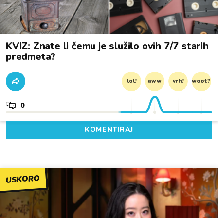
KVIZ: Znate li čemu je služilo ovih 7/7 starih
predmeta?
lol!
aww
vrh!
woot?!
0
KOMENTIRAJ
USKORO