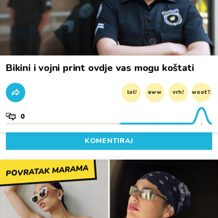
Bikini i vojni print ovdje vas mogu koštati
lol!
aww
vrh!
woot?!
0
KOMENTIRAJ
POVRATAK MARAMA