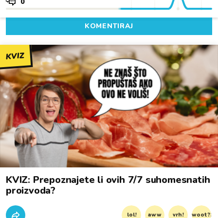
0
KOMENTIRAJ
KVIZ
KVIZ: Prepoznajete li ovih 7/7 suhomesnatih
proizvoda?
lol!
aww
vrh!
woot?!