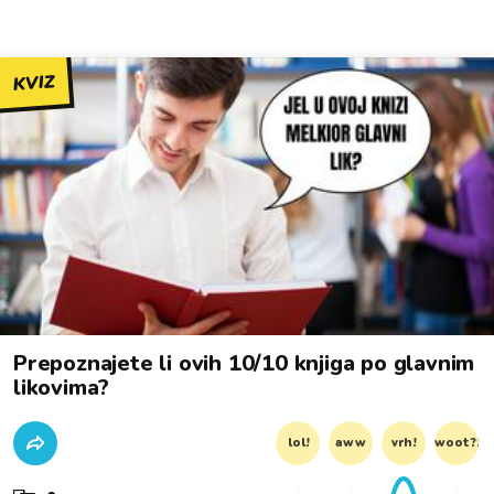
KVIZ
Prepoznajete li ovih 10/10 knjiga po glavnim
likovima?
lol!
aww
vrh!
woot?!