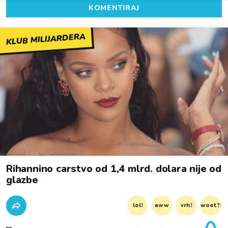
KOMENTIRAJ
KLUB MILIJARDERA
Rihannino carstvo od 1,4 mlrd. dolara nije od
glazbe
lol!
aww
vrh!
woot?!