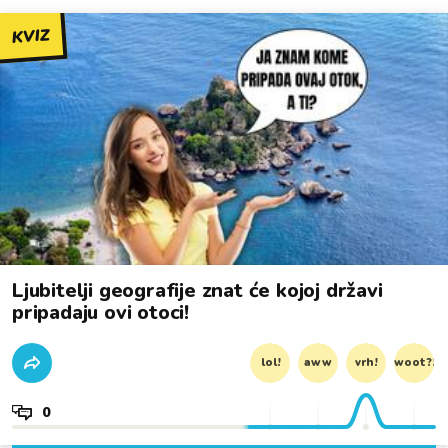
KVIZ
Ljubitelji geografije znat će kojoj državi
pripadaju ovi otoci!
lol!
aww
vrh!
woot?!
0