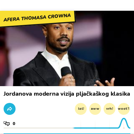
AFERA THOMASA CROWNA
Jordanova moderna vizija pljačkaškog klasika
lol!
aww
vrh!
woot?!
0