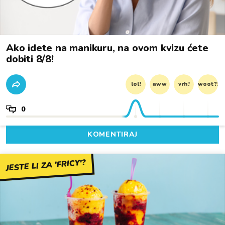
Ako idete na manikuru, na ovom kvizu ćete
dobiti 8/8!
lol!
aww
vrh!
woot?!
0
KOMENTIRAJ
JESTE LI ZA 'FRICY'?