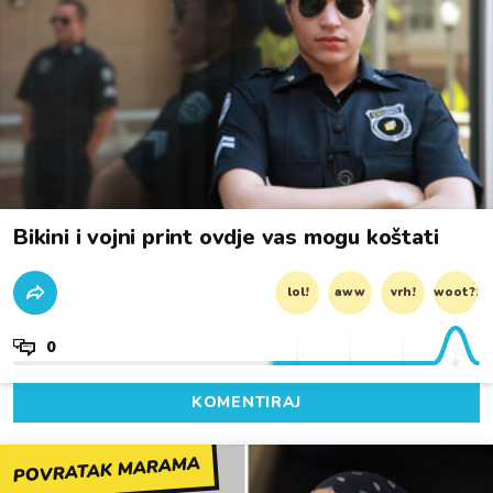
Bikini i vojni print ovdje vas mogu koštati
lol!
aww
vrh!
woot?!
0
KOMENTIRAJ
POVRATAK MARAMA