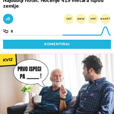
Najdublji hotel: Noćenje 419 metara ispod
zemlje
lol!
aww
vrh!
woot?!
0
KOMENTIRAJ
KVIZ