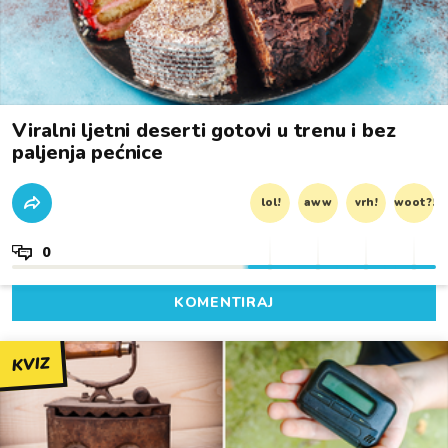
Viralni ljetni deserti gotovi u trenu i bez
paljenja pećnice
lol!
aww
vrh!
woot?!
0
KOMENTIRAJ
KVIZ