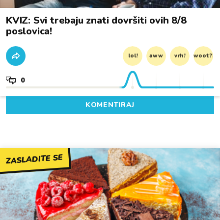
KVIZ: Svi trebaju znati dovršiti ovih 8/8
poslovica!
lol!
aww
vrh!
woot?!
0
KOMENTIRAJ
ZASLADITE SE