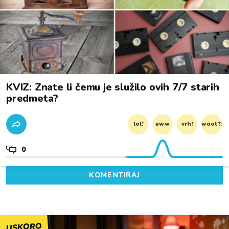
KVIZ: Znate li čemu je služilo ovih 7/7 starih
predmeta?
lol!
aww
vrh!
woot?!
0
KOMENTIRAJ
USKORO