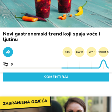
Novi gastronomski trend koji spaja voće i
ljutinu
lol!
aww
vrh!
woot?!
0
KOMENTIRAJ
ZABRANJENA ODJEĆA