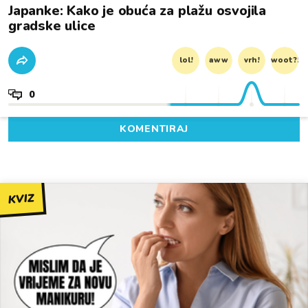
Japanke: Kako je obuća za plažu osvojila
gradske ulice
lol!
aww
vrh!
woot?!
0
KOMENTIRAJ
KVIZ