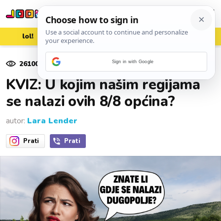
lol!
aww
vrh!
woot?!
26100
pregleda
Sign in with Google
25. travnja 2024.
KVIZ: U kojim našim regijama
se nalazi ovih 8/8 općina?
autor:
Lara Lender
Prati
Prati