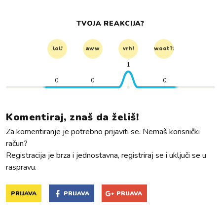
TVOJA REAKCIJA?
lol!
aww
vrh!
woot?!
1
0
0
0
Komentiraj, znaš da želiš!
Za komentiranje je potrebno prijaviti se. Nemaš korisnički
račun?
Registracija je brza i jednostavna, registriraj se i uključi se u
raspravu.
PRIJAVA
PRIJAVA
PRIJAVA