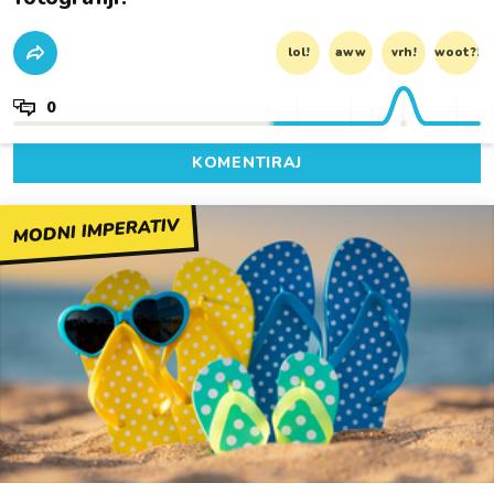
lol!
aww
vrh!
woot?!
0
KOMENTIRAJ
MODNI IMPERATIV