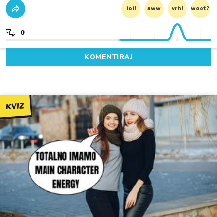
lol!
aww
vrh!
woot?!
0
KOMENTIRAJ
KVIZ