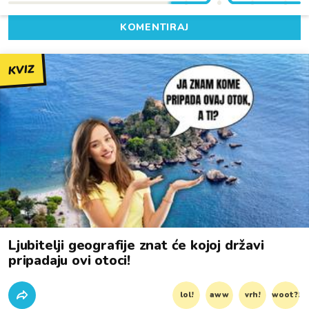
KOMENTIRAJ
KVIZ
Ljubitelji geografije znat će kojoj državi
pripadaju ovi otoci!
lol!
aww
vrh!
woot?!