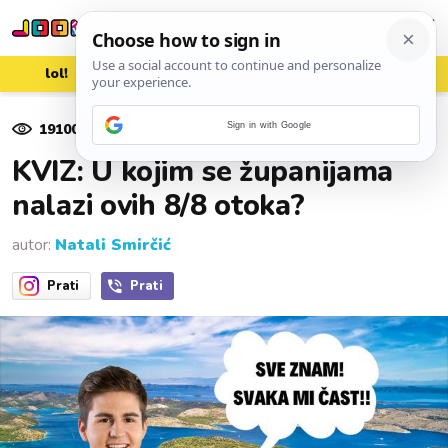
lol!
aww
vrh!
woot?!
19100
pregleda
Sign in with Google
22. srpnja 2023.
KVIZ: U kojim se županijama
nalazi ovih 8/8 otoka?
autor:
Natali Smirčić
Prati
Prati