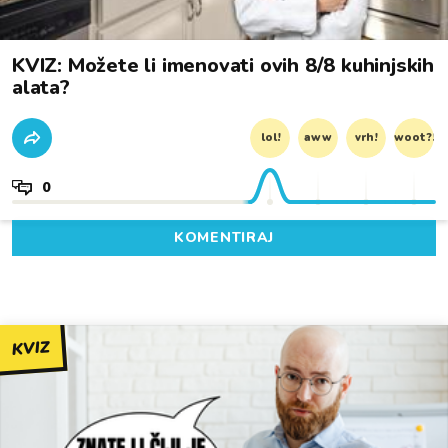
KVIZ: Možete li imenovati ovih 8/8 kuhinjskih
alata?
lol!
aww
vrh!
woot?!
0
KOMENTIRAJ
KVIZ