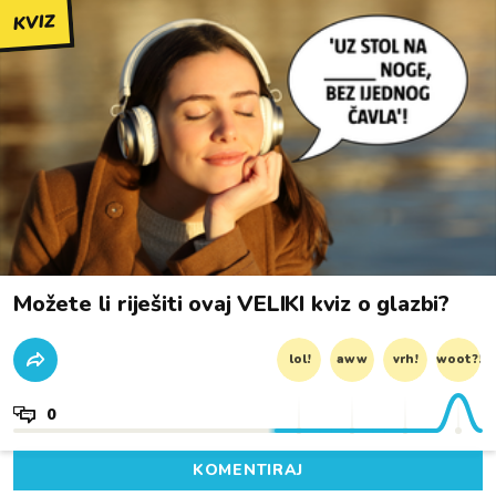
KVIZ
Možete li riješiti ovaj VELIKI kviz o glazbi?
lol!
aww
vrh!
woot?!
0
KOMENTIRAJ