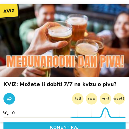
KVIZ
KVIZ: Možete li dobiti 7/7 na kvizu o pivu?
lol!
aww
vrh!
woot?!
0
KOMENTIRAJ