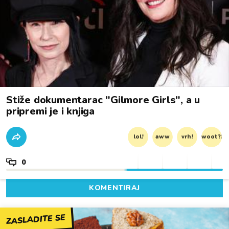
Stiže dokumentarac "Gilmore Girls", a u
pripremi je i knjiga
lol!
aww
vrh!
woot?!
0
KOMENTIRAJ
ZASLADITE SE