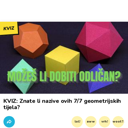
KVIZ
KVIZ: Znate li nazive ovih 7/7 geometrijskih
tijela?
lol!
aww
vrh!
woot?!