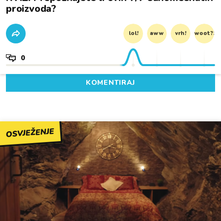
proizvoda?
lol!
aww
vrh!
woot?!
0
KOMENTIRAJ
OSVJEŽENJE