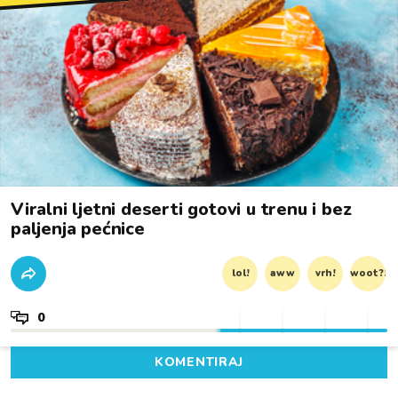
Viralni ljetni deserti gotovi u trenu i bez
paljenja pećnice
lol!
aww
vrh!
woot?!
0
KOMENTIRAJ