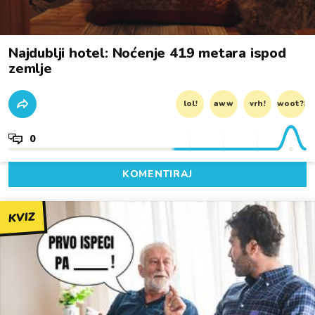
Najdublji hotel: Noćenje 419 metara ispod
zemlje
lol!
aww
vrh!
woot?!
0
KOMENTIRAJ
KVIZ