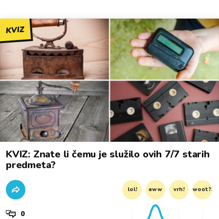
KVIZ
KVIZ: Znate li čemu je služilo ovih 7/7 starih
predmeta?
lol!
aww
vrh!
woot?!
0