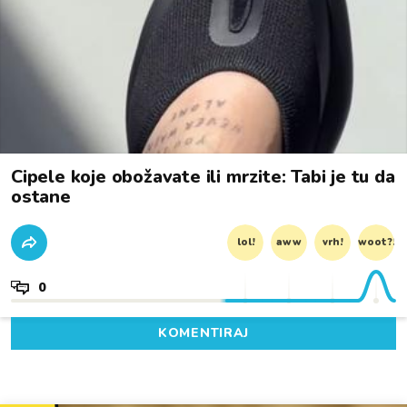
Cipele koje obožavate ili mrzite: Tabi je tu da
ostane
lol!
aww
vrh!
woot?!
0
KOMENTIRAJ