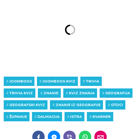
#
JOOMBOOS
#
JOOMBOOS KVIZ
#
TRIVIA
#
TRIVIA KVIZ
#
ZNANJE
#
KVIZ ZNANJA
#
GEOGRAFIJA
#
GEOGRAFSKI KVIZ
#
ZNANJE IZ GEOGRAFIJE
#
OTOCI
#
ŽUPANIJE
#
DALMACIJA
#
ISTRA
#
KVARNER