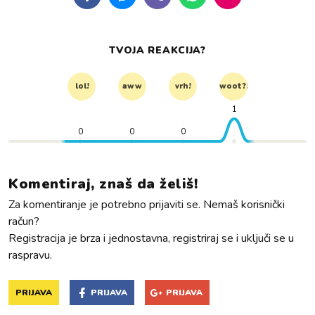
TVOJA REAKCIJA?
lol!
aww
vrh!
woot?!
1
0
0
0
Komentiraj, znaš da želiš!
Za komentiranje je potrebno prijaviti se. Nemaš korisnički
račun?
Registracija je brza i jednostavna, registriraj se i uključi se u
raspravu.
PRIJAVA
PRIJAVA
PRIJAVA