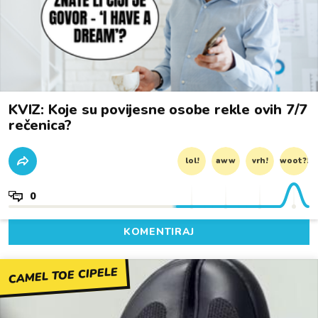
KVIZ: Koje su povijesne osobe rekle ovih 7/7
rečenica?
lol!
aww
vrh!
woot?!
0
KOMENTIRAJ
CAMEL TOE CIPELE