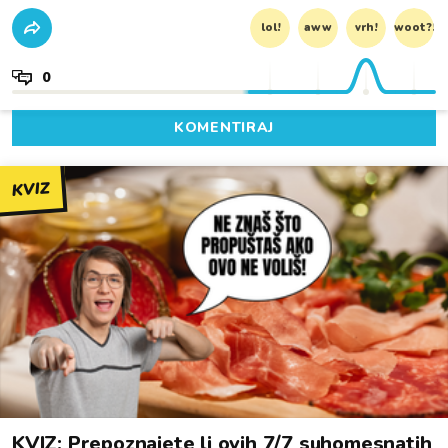
lol!
aww
vrh!
woot?!
0
KOMENTIRAJ
KVIZ
KVIZ: Prepoznajete li ovih 7/7 suhomesnatih