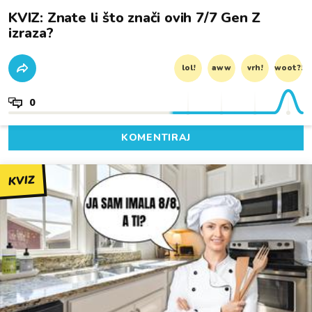
KVIZ: Znate li što znači ovih 7/7 Gen Z
izraza?
lol!
aww
vrh!
woot?!
0
KOMENTIRAJ
KVIZ