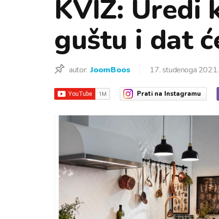
KVIZ: Uredi 
guštu i dat ć
autor:
JoomBoos
17. studenoga 2021.
Prati
na Instagramu