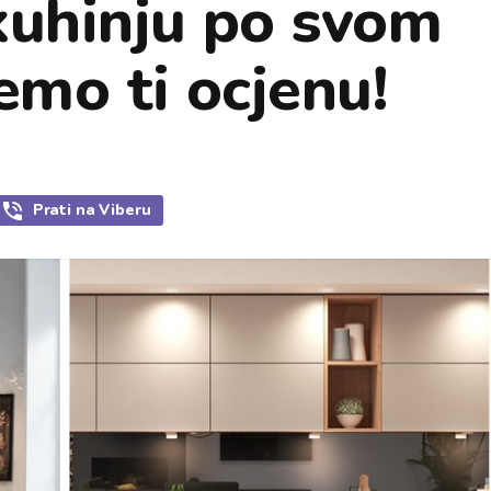
kuhinju po svom
emo ti ocjenu!
Prati
na Viberu