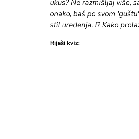
ukus? Ne razmišljaj više, s
onako, baš po svom 'guštu',
stil uređenja. I? Kako prola
Riješi kviz: