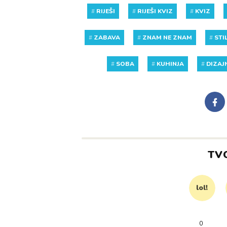
#
RIJEŠI
#
RIJEŠI KVIZ
#
KVIZ
#
ZABAVA
#
ZNAM NE ZNAM
#
STI
#
SOBA
#
KUHINJA
#
DIZAJ
TV
lol!
0