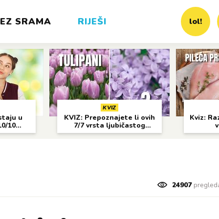
EZ SRAMA
RIJEŠI
lol!
KVIZ
staju u
KVIZ: Prepoznajete li ovih
Kviz: Raz
10/10
7/7 vrsta ljubičastog
v
cvijeća?
24907
pregled