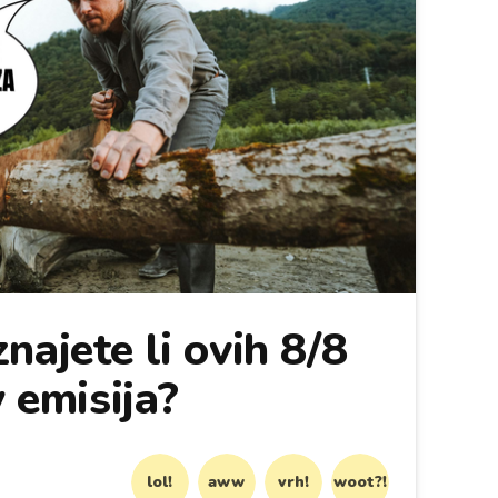
najete li ovih 8/8
y emisija?
lol!
aww
vrh!
woot?!