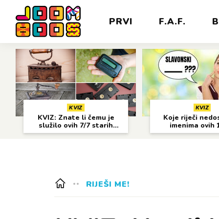
PRVI
F.A.F.
B
KVIZ
KVIZ
KVIZ: Znate li čemu je
Koje riječi nedo
služilo ovih 7/7 starih
imenima ovih 
predmeta?
gradova?
RIJEŠI ME!