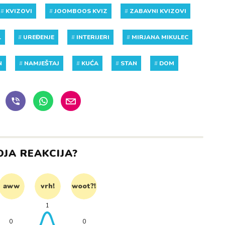
#
KVIZOVI
#
JOOMBOOS KVIZ
#
ZABAVNI KVIZOVI
L
#
UREĐENJE
#
INTERIJERI
#
MIRJANA MIKULEC
N
#
NAMJEŠTAJ
#
KUĆA
#
STAN
#
DOM
OJA REAKCIJA?
aww
vrh!
woot?!
1
0
0