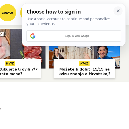
aww
vrh!
woot?!
Sign in with Google
KVIZ
KVIZ
likujete li ovih 7/7
Možete li dobiti 15/15 na
rsta mesa?
kvizu znanja o Hrvatskoj?
a