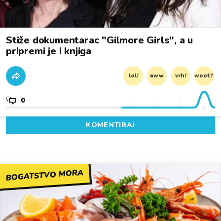
Stiže dokumentarac "Gilmore Girls", a u
pripremi je i knjiga
lol!
aww
vrh!
woot?!
0
KOMENTIRAJ
BOGATSTVO MORA