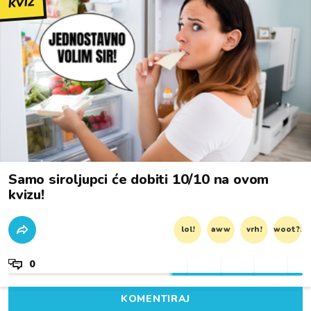
KVIZ
Samo siroljupci će dobiti 10/10 na ovom
kvizu!
lol!
aww
vrh!
woot?!
0
KOMENTIRAJ