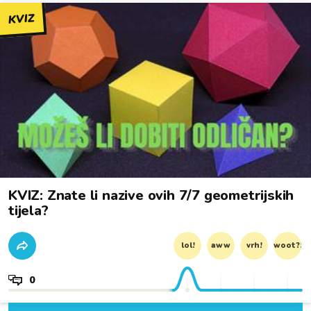
KVIZ
KVIZ: Znate li nazive ovih 7/7 geometrijskih
tijela?
lol!
aww
vrh!
woot?!
0