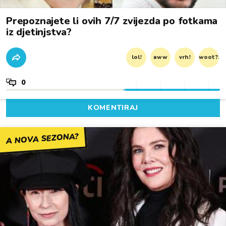
Prepoznajete li ovih 7/7 zvijezda po fotkama
iz djetinjstva?
lol!
aww
vrh!
woot?!
0
KOMENTIRAJ
A NOVA SEZONA?