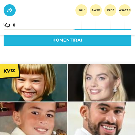
lol!
aww
vrh!
woot?!
0
KOMENTIRAJ
KVIZ