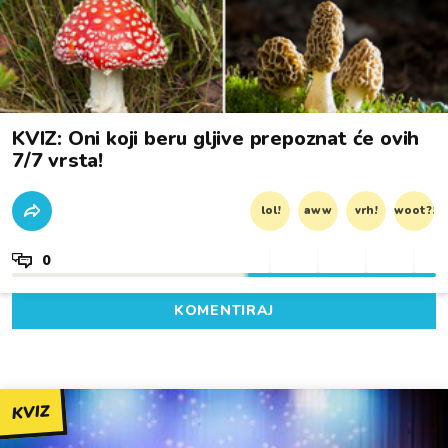
KVIZ: Oni koji beru gljive prepoznat će ovih
7/7 vrsta!
lol!
aww
vrh!
woot?!
0
KOMENTIRAJ
KVIZ