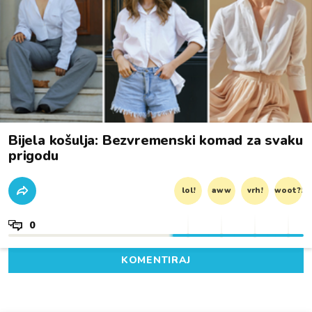
Bijela košulja: Bezvremenski komad za svaku
prigodu
lol!
aww
vrh!
woot?!
0
KOMENTIRAJ