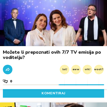
Možete li prepoznati ovih 7/7 TV emisija po
voditelju?
lol!
aww
vrh!
woot?!
0
KOMENTIRAJ