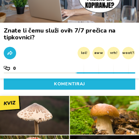
Znate li čemu služi ovih 7/7 prečica na
tipkovnici?
lol!
aww
vrh!
woot?!
0
KOMENTIRAJ
KVIZ