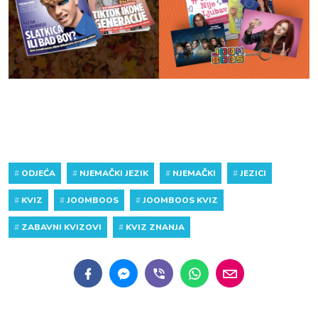
#
ODJEĆA
#
NJEMAČKI JEZIK
#
NJEMAČKI
#
JEZICI
#
KVIZ
#
JOOMBOOS
#
JOOMBOOS KVIZ
#
ZABAVNI KVIZOVI
#
KVIZ ZNANJA