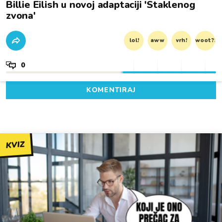
Billie Eilish u novoj adaptaciji 'Staklenog
zvona'
lol!
aww
vrh!
woot?!
0
KOMENTIRAJ
KVIZ