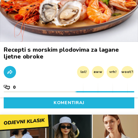
Recepti s morskim plodovima za lagane
ljetne obroke
lol!
aww
vrh!
woot?!
0
KOMENTIRAJ
ODJEVNI KLASIK