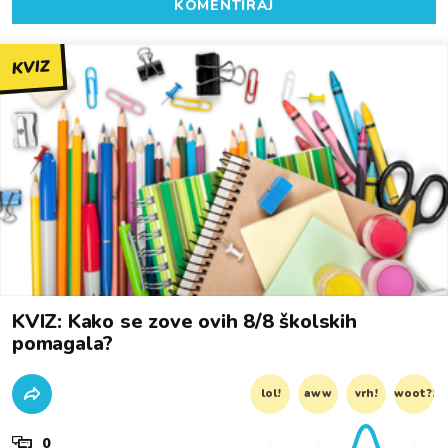
KOMENTIRAJ
KVIZ
KVIZ: Kako se zove ovih 8/8 školskih
pomagala?
lol!
aww
vrh!
woot?!
0