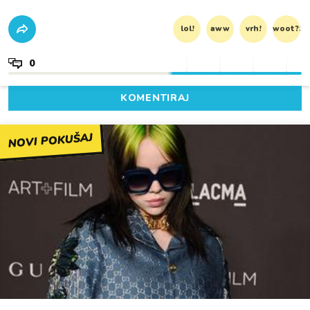
lol!
aww
vrh!
woot?!
0
KOMENTIRAJ
NOVI POKUŠAJ