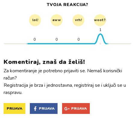
TVOJA REAKCIJA?
lol!
aww
vrh!
woot?!
1
0
0
0
Komentiraj, znaš da želiš!
Za komentiranje je potrebno prijaviti se. Nemaš korisnički
račun?
Registracija je brza i jednostavna, registriraj se i uključi se u
raspravu.
PRIJAVA
PRIJAVA
PRIJAVA