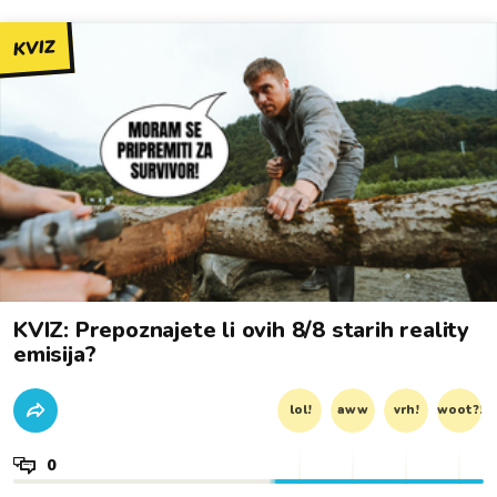
KVIZ
KVIZ: Prepoznajete li ovih 8/8 starih reality
emisija?
lol!
aww
vrh!
woot?!
0