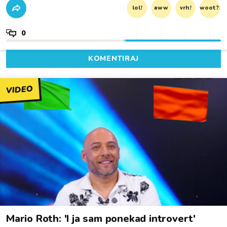
lol!
aww
vrh!
woot?!
0
KOMENTIRAJ
VIDEO
Mario Roth: 'I ja sam ponekad introvert'