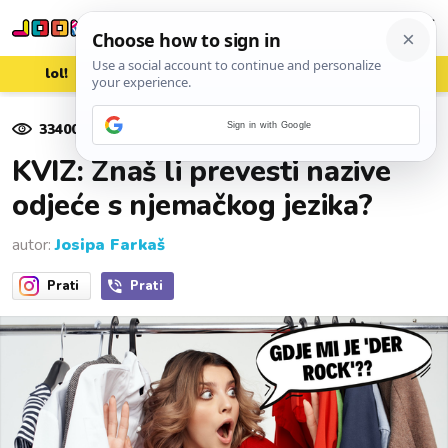
lol!
aww
vrh!
woot?!
33400
pregleda
Sign in with Google
26. listopada 2021.
KVIZ: Znaš li prevesti nazive
odjeće s njemačkog jezika?
autor:
Josipa Farkaš
Prati
Prati