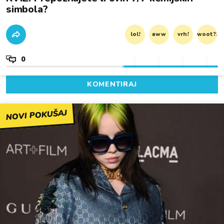
simbola?
lol!
aww
vrh!
woot?!
0
KOMENTIRAJ
NOVI POKUŠAJ