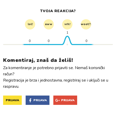
TVOJA REAKCIJA?
lol!
aww
vrh!
woot?!
1
0
0
0
Komentiraj, znaš da želiš!
Za komentiranje je potrebno prijaviti se. Nemaš korisnički
račun?
Registracija je brza i jednostavna, registriraj se i uključi se u
raspravu.
PRIJAVA
PRIJAVA
PRIJAVA