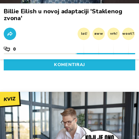
Billie Eilish u novoj adaptaciji 'Staklenog
zvona'
lol!
aww
vrh!
woot?!
0
KOMENTIRAJ
KVIZ