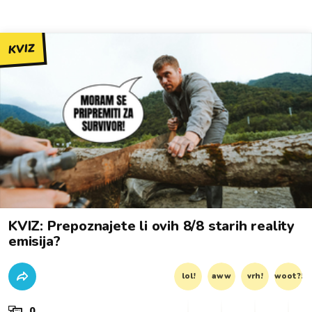
KVIZ
KVIZ: Prepoznajete li ovih 8/8 starih reality
emisija?
lol!
aww
vrh!
woot?!
0