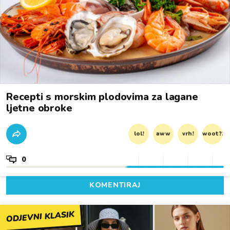
Recepti s morskim plodovima za lagane
ljetne obroke
lol!
aww
vrh!
woot?!
0
KOMENTIRAJ
ODJEVNI KLASIK