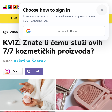
lol!
aww
vrh!
woot?!
7966
pregleda
Sign in with Google
03. ožujka 2026.
KVIZ: Znate li čemu služi ovih
7/7 kozmetičkih proizvoda?
autor:
Kristina Šestak
Prati
Prati