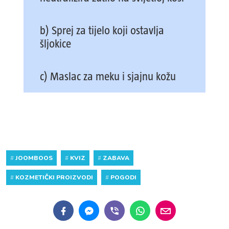
b) Sprej za tijelo koji ostavlja
šljokice
c) Maslac za meku i sjajnu kožu
#
JOOMBOOS
#
KVIZ
#
ZABAVA
#
KOZMETIČKI PROIZVODI
#
POGODI