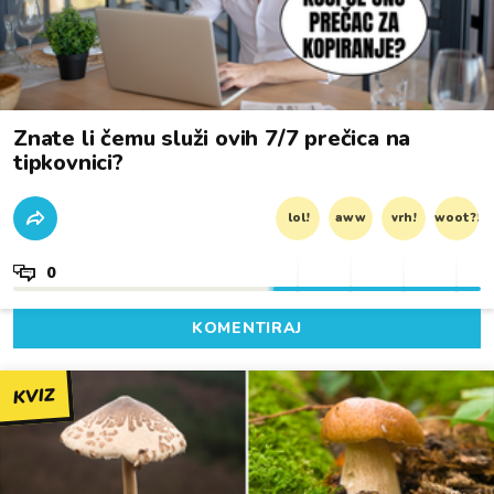
Znate li čemu služi ovih 7/7 prečica na
tipkovnici?
lol!
aww
vrh!
woot?!
0
KOMENTIRAJ
KVIZ