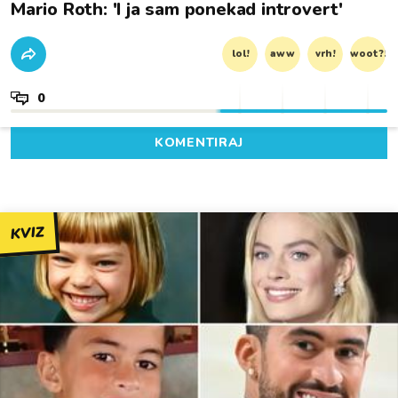
Mario Roth: 'I ja sam ponekad introvert'
lol!
aww
vrh!
woot?!
0
KOMENTIRAJ
KVIZ