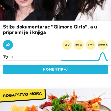
Stiže dokumentarac "Gilmore Girls", a u
pripremi je i knjiga
lol!
aww
vrh!
woot?!
0
KOMENTIRAJ
BOGATSTVO MORA