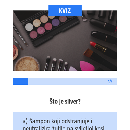
KVIZ
1/7
Što je silver?
a) Šampon koji odstranjuje i
neutralizira žutilo na svijetloj kosi