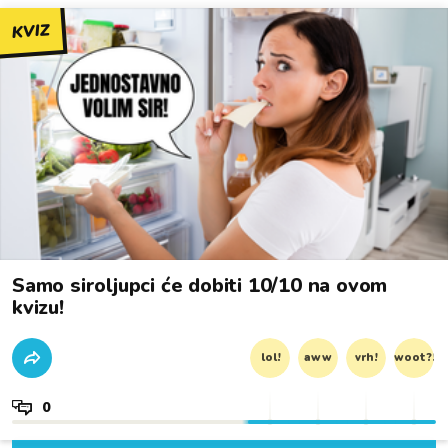
KVIZ
Samo siroljupci će dobiti 10/10 na ovom
kvizu!
lol!
aww
vrh!
woot?!
0