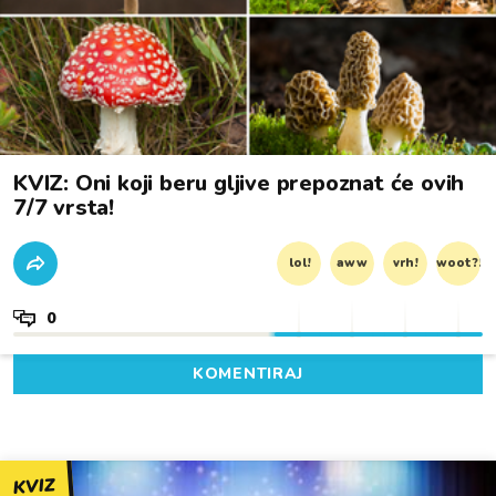
KVIZ: Oni koji beru gljive prepoznat će ovih
7/7 vrsta!
lol!
aww
vrh!
woot?!
0
KOMENTIRAJ
KVIZ