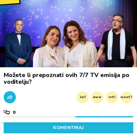
Možete li prepoznati ovih 7/7 TV emisija po
voditelju?
lol!
aww
vrh!
woot?!
0
KOMENTIRAJ