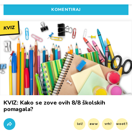
KOMENTIRAJ
KVIZ
KVIZ: Kako se zove ovih 8/8 školskih
pomagala?
lol!
aww
vrh!
woot?!