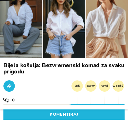
Bijela košulja: Bezvremenski komad za svaku
prigodu
lol!
aww
vrh!
woot?!
0
KOMENTIRAJ