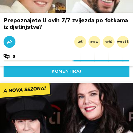
Prepoznajete li ovih 7/7 zvijezda po fotkama
iz djetinjstva?
lol!
aww
vrh!
woot?!
0
KOMENTIRAJ
A NOVA SEZONA?