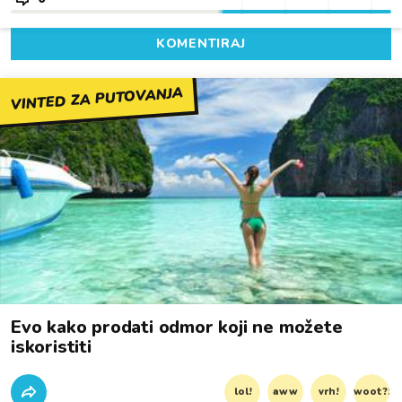
KOMENTIRAJ
VINTED ZA PUTOVANJA
Evo kako prodati odmor koji ne možete
iskoristiti
lol!
aww
vrh!
woot?!