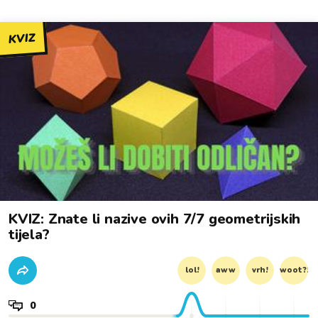
KVIZ
KVIZ: Znate li nazive ovih 7/7 geometrijskih
tijela?
lol!
aww
vrh!
woot?!
0