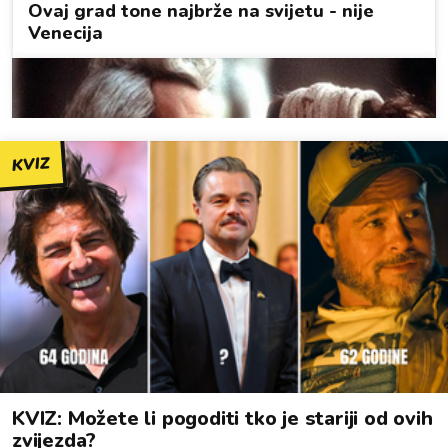
KVIZ
KVIZ: Možete li pogoditi tko je stariji od ovih
zvijezda?