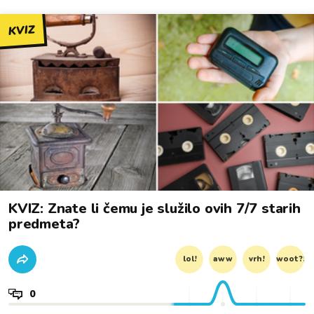
KVIZ
KVIZ: Znate li čemu je služilo ovih 7/7 starih
predmeta?
lol!
aww
vrh!
woot?!
0