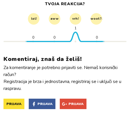
TVOJA REAKCIJA?
lol!
aww
vrh!
woot?!
1
0
0
0
Komentiraj, znaš da želiš!
Za komentiranje je potrebno prijaviti se. Nemaš korisnički
račun?
Registracija je brza i jednostavna, registriraj se i uključi se u
raspravu.
PRIJAVA
PRIJAVA
PRIJAVA