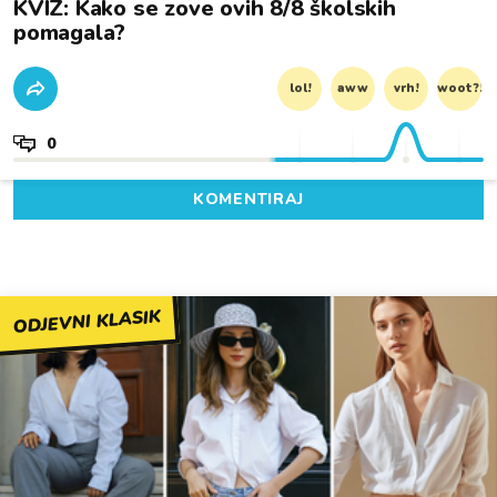
KVIZ: Kako se zove ovih 8/8 školskih
pomagala?
lol!
aww
vrh!
woot?!
0
KOMENTIRAJ
ODJEVNI KLASIK