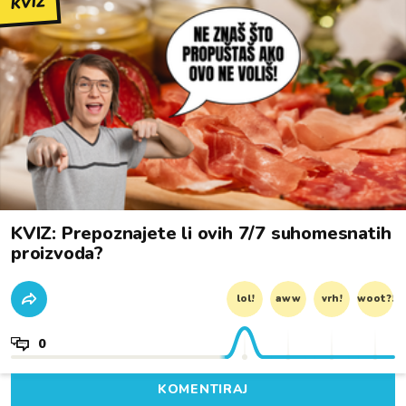
KVIZ
KVIZ: Prepoznajete li ovih 7/7 suhomesnatih
proizvoda?
lol!
aww
vrh!
woot?!
0
KOMENTIRAJ