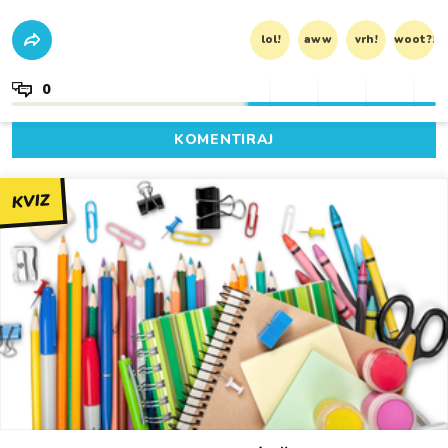
lol!
aww
vrh!
woot?!
0
KOMENTIRAJ
KVIZ