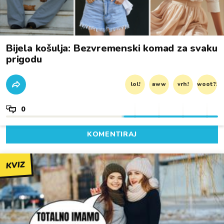
Bijela košulja: Bezvremenski komad za svaku
prigodu
lol!
aww
vrh!
woot?!
0
KOMENTIRAJ
KVIZ