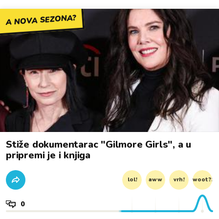
A NOVA SEZONA?
Stiže dokumentarac "Gilmore Girls", a u
pripremi je i knjiga
lol!
aww
vrh!
woot?!
0