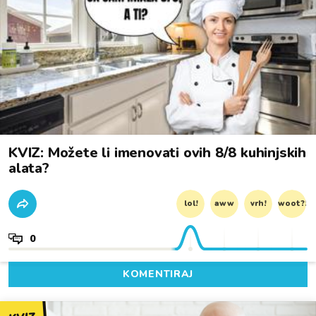
KVIZ: Možete li imenovati ovih 8/8 kuhinjskih
alata?
lol!
aww
vrh!
woot?!
0
KOMENTIRAJ