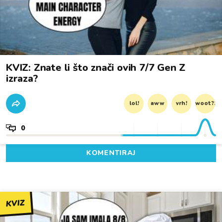
KVIZ: Znate li što znači ovih 7/7 Gen Z
izraza?
lol!
aww
vrh!
woot?!
0
KOMENTIRAJ
KVIZ