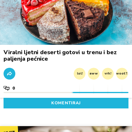
Viralni ljetni deserti gotovi u trenu i bez
paljenja pećnice
lol!
aww
vrh!
woot?!
0
KOMENTIRAJ