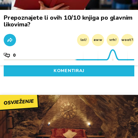
Prepoznajete li ovih 10/10 knjiga po glavnim
likovima?
lol!
aww
vrh!
woot?!
0
KOMENTIRAJ
OSVJEŽENJE