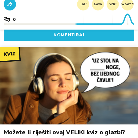
lol!
aww
vrh!
woot?!
0
KOMENTIRAJ
KVIZ
Možete li riješiti ovaj VELIKI kviz o glazbi?