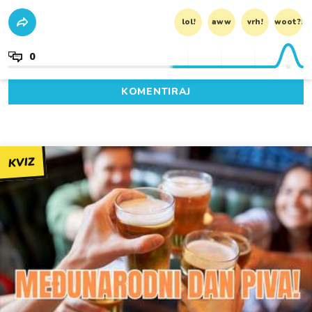
lol!
aww
vrh!
woot?!
0
KOMENTIRAJ
KVIZ