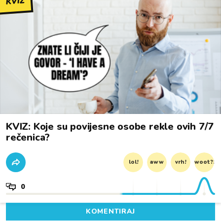
KVIZ
KVIZ: Koje su povijesne osobe rekle ovih 7/7
rečenica?
lol!
aww
vrh!
woot?!
0
KOMENTIRAJ