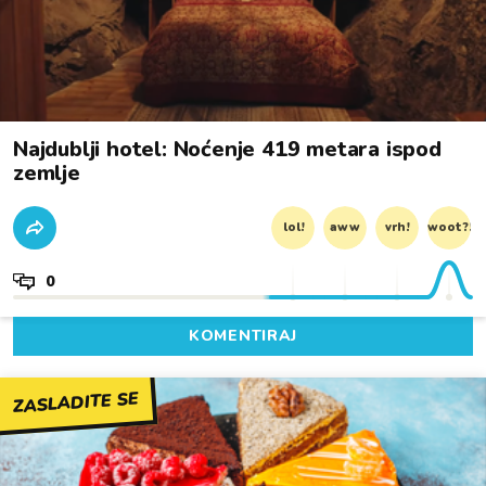
Najdublji hotel: Noćenje 419 metara ispod
zemlje
lol!
aww
vrh!
woot?!
0
KOMENTIRAJ
ZASLADITE SE