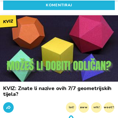
KOMENTIRAJ
KVIZ
KVIZ: Znate li nazive ovih 7/7 geometrijskih
tijela?
lol!
aww
vrh!
woot?!