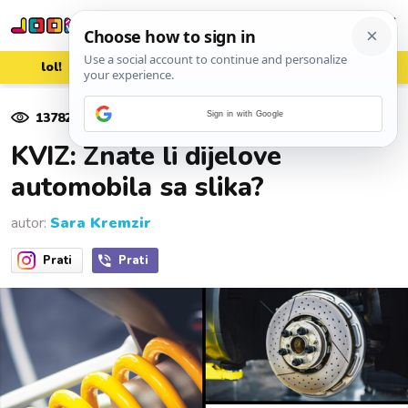
lol!
aww
vrh!
woot?!
13782
pregleda
Sign in with Google
08. lipnja 2025.
KVIZ: Znate li dijelove
automobila sa slika?
autor:
Sara Kremzir
Prati
Prati