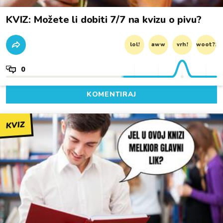
KVIZ: Možete li dobiti 7/7 na kvizu o pivu?
lol!
aww
vrh!
woot?!
0
KOMENTIRAJ
KVIZ