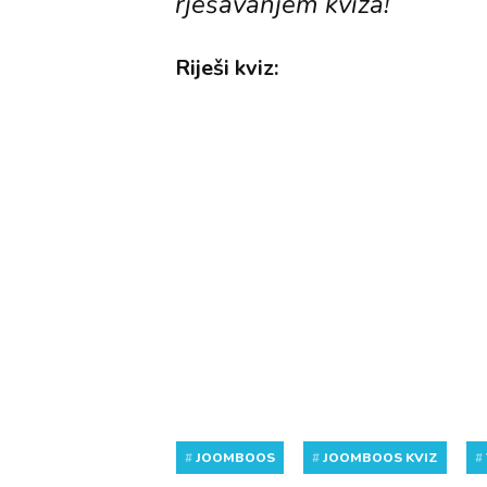
rješavanjem kviza!
Riješi kviz:
#
JOOMBOOS
#
JOOMBOOS KVIZ
#