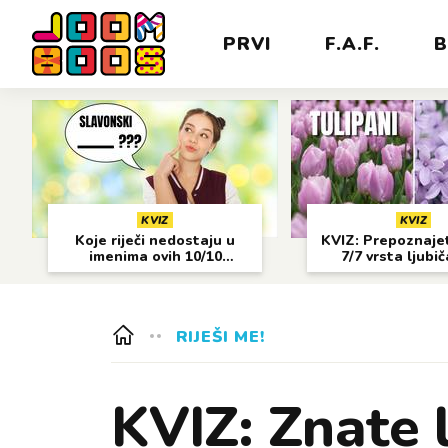
PRVI
F.A.F.
B
KVIZ
KVIZ
Koje riječi nedostaju u
KVIZ: Prepoznajet
imenima ovih 10/10
7/7 vrsta ljubi
gradova?
cvijeća?
RIJEŠI ME!
KVIZ: Znate l