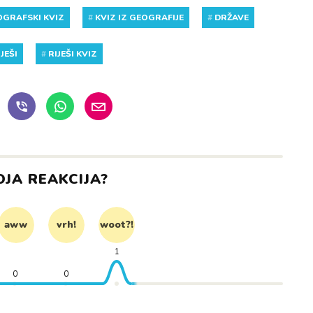
OGRAFSKI KVIZ
#
KVIZ IZ GEOGRAFIJE
#
DRŽAVE
IJEŠI
#
RIJEŠI KVIZ
OJA REAKCIJA?
aww
vrh!
woot?!
1
0
0