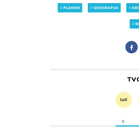
#
PLANINE
#
GEOGRAFIJA
#
GE
#
R
TV
lol!
0