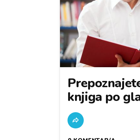
Prepoznajete
knjiga po gl