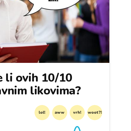
 li ovih 10/10
avnim likovima?
lol!
aww
vrh!
woot?!