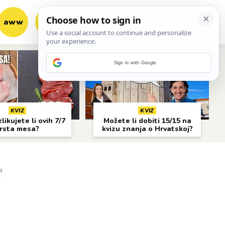
aww
vrh!
woot?!
Sign in with Google
KVIZ
KVIZ
likujete li ovih 7/7
Možete li dobiti 15/15 na
rsta mesa?
kvizu znanja o Hrvatskoj?
a