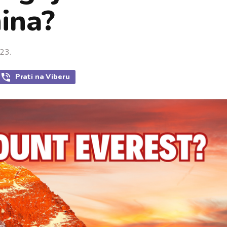
nina?
23.
Prati
na Viberu