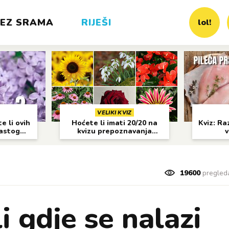
EZ SRAMA
RIJEŠI
lol!
VELIKI KVIZ
e li ovih
Hoćete li imati 20/20 na
Kviz: Raz
častog
kvizu prepoznavanja
v
cvijeća?
19600
pregled
i gdje se nalazi