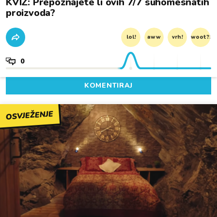
KVIZ: Prepoznajete li ovih 7/7 suhomesnatih
proizvoda?
lol!
aww
vrh!
woot?!
0
KOMENTIRAJ
OSVJEŽENJE