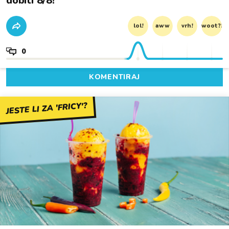
dobiti 8/8!
lol!
aww
vrh!
woot?!
0
KOMENTIRAJ
JESTE LI ZA 'FRICY'?