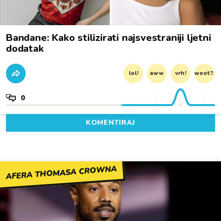
Bandane: Kako stilizirati najsvestraniji ljetni
dodatak
lol!
aww
vrh!
woot?!
0
KOMENTIRAJ
AFERA THOMASA CROWNA