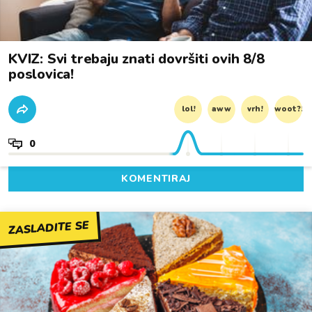
KVIZ: Svi trebaju znati dovršiti ovih 8/8
poslovica!
lol!
aww
vrh!
woot?!
0
KOMENTIRAJ
ZASLADITE SE