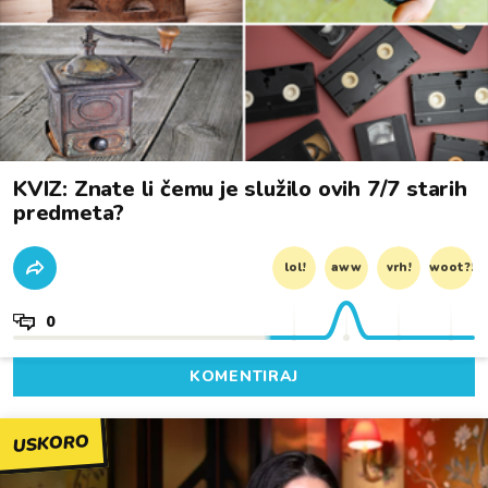
KVIZ: Znate li čemu je služilo ovih 7/7 starih
predmeta?
lol!
aww
vrh!
woot?!
0
KOMENTIRAJ
USKORO