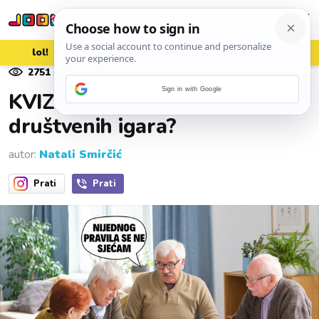
lol!
aww
vrh!
woot?!
2751
pregleda
23. kolovoza 2025.
Sign in with Google
KVIZ: Znate li nazive ovih 7/7
društvenih igara?
autor:
Natali Smirčić
Prati
Prati