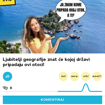
Ljubitelji geografije znat će kojoj državi
pripadaju ovi otoci!
lol!
aww
vrh!
woot?!
0
KOMENTIRAJ