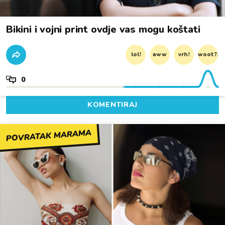
Bikini i vojni print ovdje vas mogu koštati
lol!
aww
vrh!
woot?!
0
KOMENTIRAJ
POVRATAK MARAMA