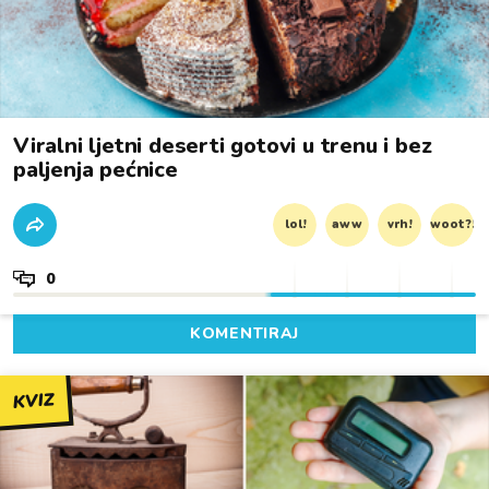
Viralni ljetni deserti gotovi u trenu i bez
paljenja pećnice
lol!
aww
vrh!
woot?!
0
KOMENTIRAJ
KVIZ