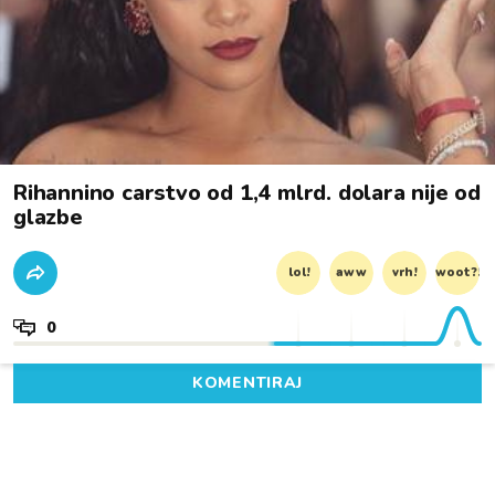
Rihannino carstvo od 1,4 mlrd. dolara nije od
glazbe
lol!
aww
vrh!
woot?!
0
KOMENTIRAJ