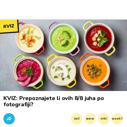
KVIZ
KVIZ: Prepoznajete li ovih 8/8 juha po
fotografiji?
lol!
aww
vrh!
woot?!