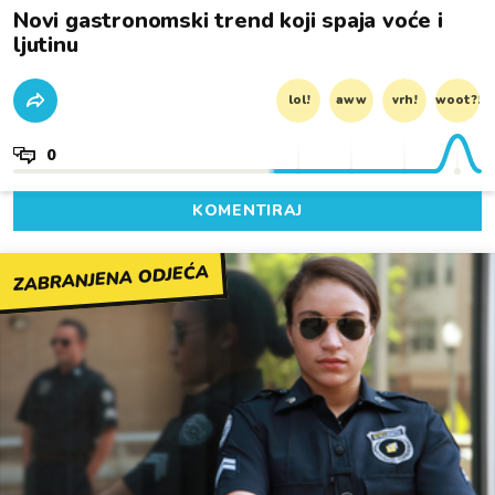
Novi gastronomski trend koji spaja voće i
ljutinu
lol!
aww
vrh!
woot?!
0
KOMENTIRAJ
ZABRANJENA ODJEĆA