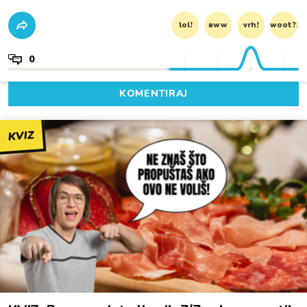
lol!
aww
vrh!
woot?!
0
KOMENTIRAJ
KVIZ