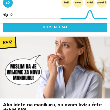
lol!
aww
vrh!
woot?!
0
KOMENTIRAJ
KVIZ
Ako idete na manikuru, na ovom kvizu ćete