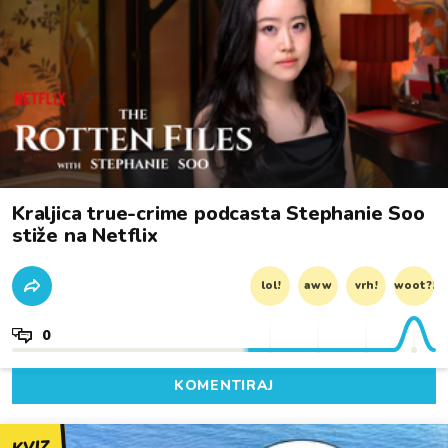
Kraljica true-crime podcasta Stephanie Soo
stiže na Netflix
lol!
aww
vrh!
woot?!
0
KOMENTIRAJ
KVIZ