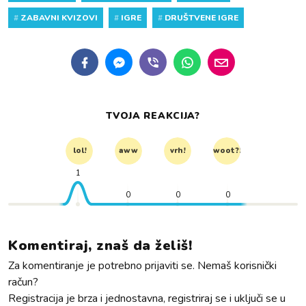
#
ZABAVNI KVIZOVI
#
IGRE
#
DRUŠTVENE IGRE
TVOJA REAKCIJA?
lol!
aww
vrh!
woot?!
1
0
0
0
Komentiraj, znaš da želiš!
Za komentiranje je potrebno prijaviti se. Nemaš korisnički
račun?
Registracija je brza i jednostavna, registriraj se i uključi se u