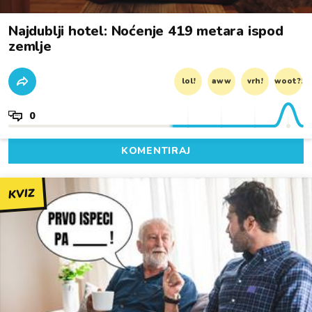
Najdublji hotel: Noćenje 419 metara ispod
zemlje
lol!
aww
vrh!
woot?!
0
KOMENTIRAJ
KVIZ