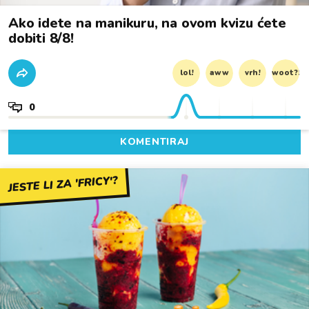
Ako idete na manikuru, na ovom kvizu ćete
dobiti 8/8!
lol!
aww
vrh!
woot?!
0
KOMENTIRAJ
JESTE LI ZA 'FRICY'?