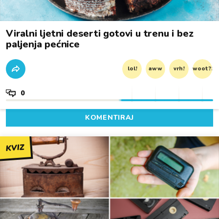
Viralni ljetni deserti gotovi u trenu i bez
paljenja pećnice
lol!
aww
vrh!
woot?!
0
KOMENTIRAJ
KVIZ