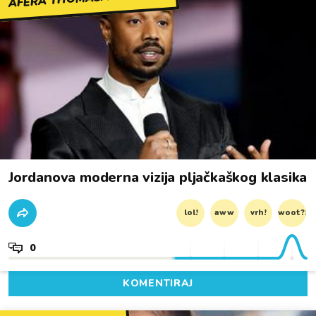
Jordanova moderna vizija pljačkaškog klasika
lol!
aww
vrh!
woot?!
0
KOMENTIRAJ