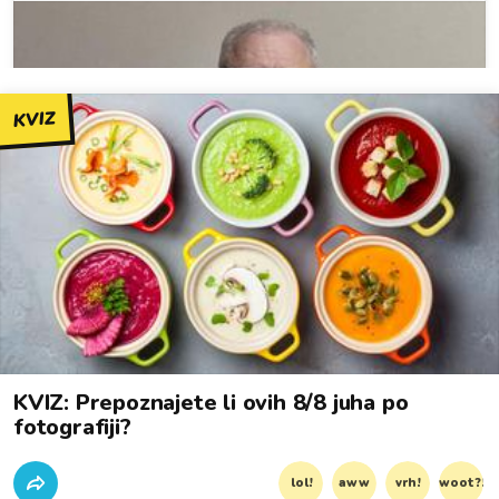
KVIZ
KVIZ: Prepoznajete li ovih 8/8 juha po
fotografiji?
lol!
aww
vrh!
woot?!