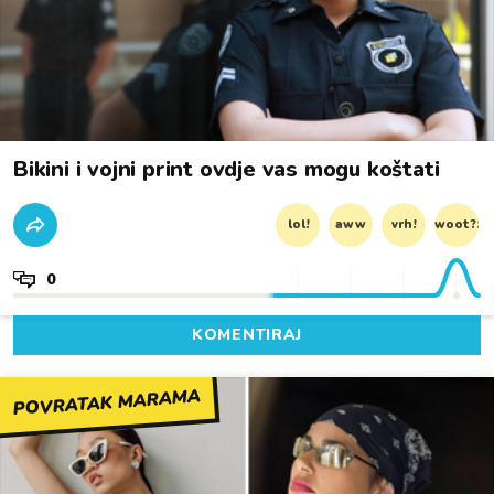
Bikini i vojni print ovdje vas mogu koštati
lol!
aww
vrh!
woot?!
0
KOMENTIRAJ
POVRATAK MARAMA