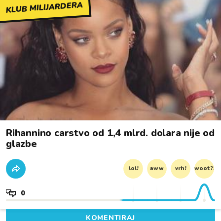
KLUB MILIJARDERA
Rihannino carstvo od 1,4 mlrd. dolara nije od
glazbe
lol!
aww
vrh!
woot?!
0
KOMENTIRAJ