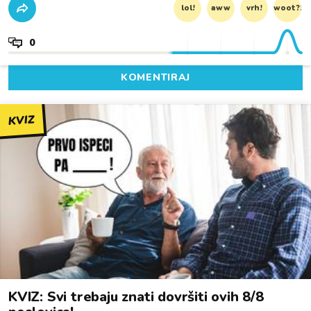
lol!
aww
vrh!
woot?!
0
KOMENTIRAJ
KVIZ
KVIZ: Svi trebaju znati dovršiti ovih 8/8