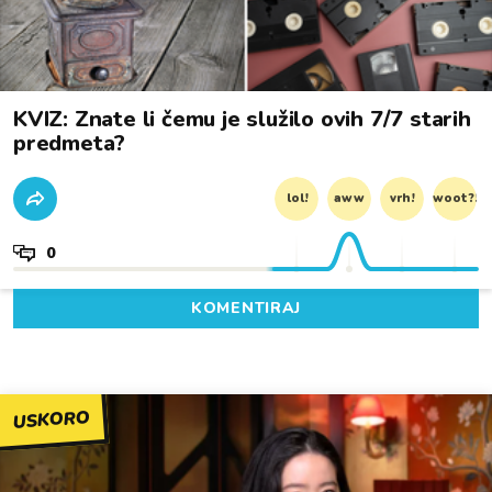
KVIZ: Znate li čemu je služilo ovih 7/7 starih
predmeta?
lol!
aww
vrh!
woot?!
0
KOMENTIRAJ
USKORO