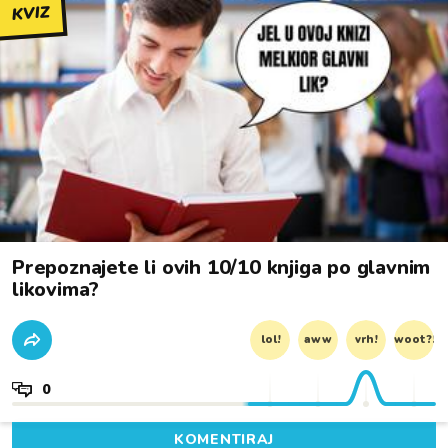
KVIZ
Prepoznajete li ovih 10/10 knjiga po glavnim
likovima?
lol!
aww
vrh!
woot?!
0
KOMENTIRAJ