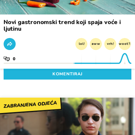
Novi gastronomski trend koji spaja voće i
ljutinu
lol!
aww
vrh!
woot?!
0
KOMENTIRAJ
ZABRANJENA ODJEĆA