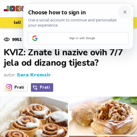
lol!
aww
vrh!
woot?!
9951
pregleda
Sign in with Google
11. rujna 2025.
KVIZ: Znate li nazive ovih 7/7
jela od dizanog tijesta?
autor:
Sara Kremzir
Prati
Prati