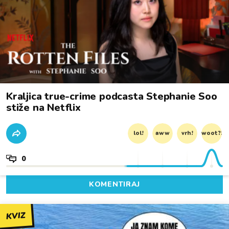
Kraljica true-crime podcasta Stephanie Soo
stiže na Netflix
lol!
aww
vrh!
woot?!
0
KOMENTIRAJ
KVIZ