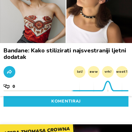
Bandane: Kako stilizirati najsvestraniji ljetni
dodatak
lol!
aww
vrh!
woot?!
0
KOMENTIRAJ
AFERA THOMASA CROWNA