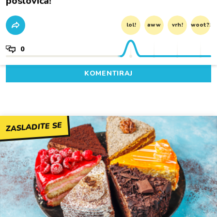
poslovica!
lol!
aww
vrh!
woot?!
0
KOMENTIRAJ
ZASLADITE SE