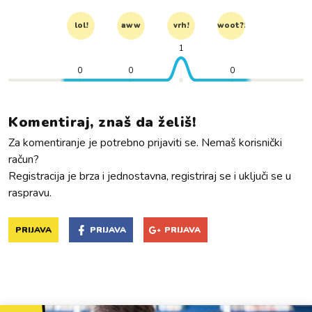
lol!
aww
vrh!
woot?!
1
0
0
0
Komentiraj, znaš da želiš!
Za komentiranje je potrebno prijaviti se. Nemaš korisnički
račun?
Registracija je brza i jednostavna, registriraj se i uključi se u
raspravu.
PRIJAVA
PRIJAVA
PRIJAVA