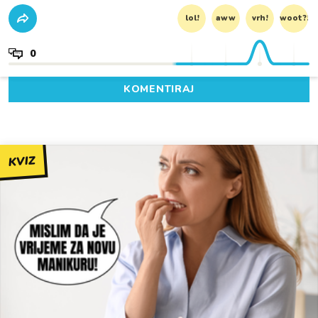
lol!
aww
vrh!
woot?!
0
KOMENTIRAJ
KVIZ