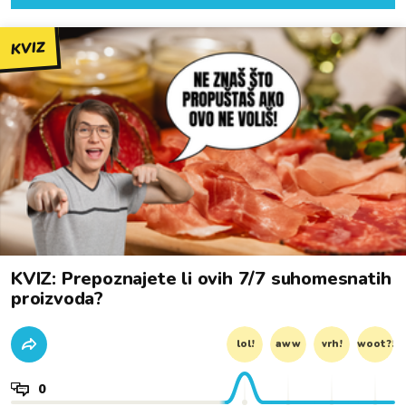
KVIZ
KVIZ: Prepoznajete li ovih 7/7 suhomesnatih
proizvoda?
lol!
aww
vrh!
woot?!
0