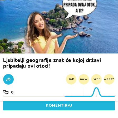
Ljubitelji geografije znat će kojoj državi
pripadaju ovi otoci!
lol!
aww
vrh!
woot?!
0
KOMENTIRAJ