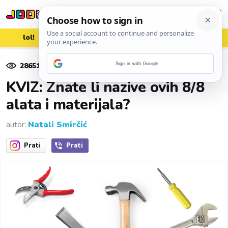
lol!
aww
vrh!
woot?!
28651
pregleda
Sign in with Google
30. rujna 2025.
KVIZ: Znate li nazive ovih 8/8
alata i materijala?
autor:
Natali Smirčić
Prati
Prati