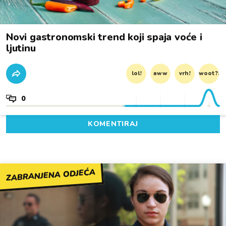
Novi gastronomski trend koji spaja voće i
ljutinu
lol!
aww
vrh!
woot?!
0
KOMENTIRAJ
ZABRANJENA ODJEĆA