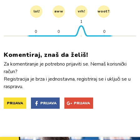
lol!
aww
vrh!
woot?!
1
0
0
0
Komentiraj, znaš da želiš!
Za komentiranje je potrebno prijaviti se. Nemaš korisnički
račun?
Registracija je brza i jednostavna, registriraj se i uključi se u
raspravu.
PRIJAVA
PRIJAVA
PRIJAVA