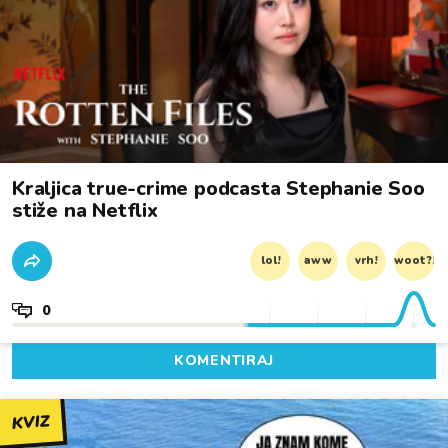
Kraljica true-crime podcasta Stephanie Soo
stiže na Netflix
lol!
aww
vrh!
woot?!
0
KOMENTIRAJ
KVIZ