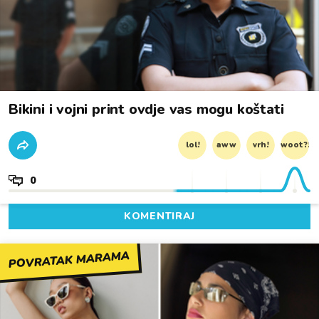
Bikini i vojni print ovdje vas mogu koštati
lol!
aww
vrh!
woot?!
0
KOMENTIRAJ
POVRATAK MARAMA