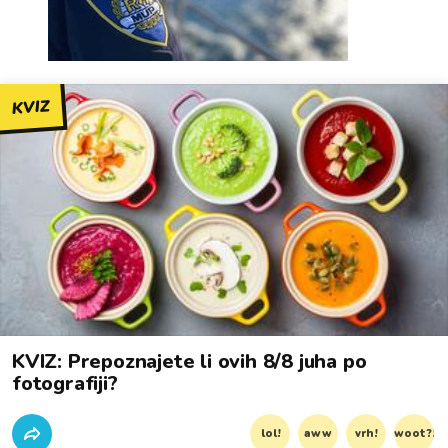
KVIZ
KVIZ: Prepoznajete li ovih 8/8 juha po
fotografiji?
lol!
aww
vrh!
woot?!