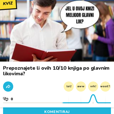
KVIZ
Prepoznajete li ovih 10/10 knjiga po glavnim
likovima?
lol!
aww
vrh!
woot?!
0
KOMENTIRAJ