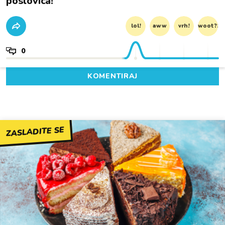
poslovica!
lol!
aww
vrh!
woot?!
0
KOMENTIRAJ
ZASLADITE SE