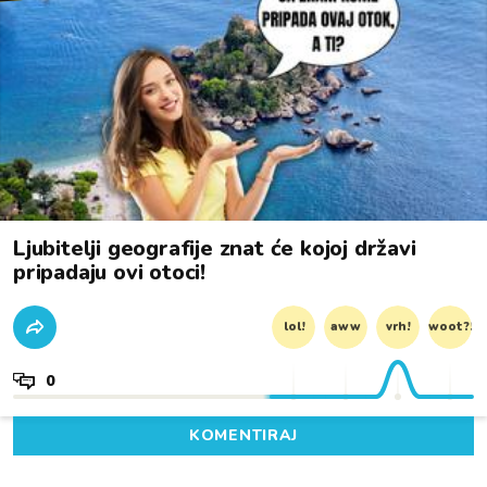
Ljubitelji geografije znat će kojoj državi
pripadaju ovi otoci!
lol!
aww
vrh!
woot?!
0
KOMENTIRAJ