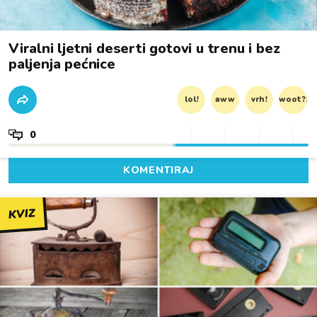
Viralni ljetni deserti gotovi u trenu i bez
paljenja pećnice
lol!
aww
vrh!
woot?!
0
KOMENTIRAJ
KVIZ