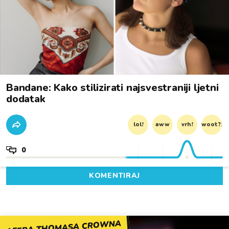
Bandane: Kako stilizirati najsvestraniji ljetni
dodatak
lol!
aww
vrh!
woot?!
0
KOMENTIRAJ
AFERA THOMASA CROWNA