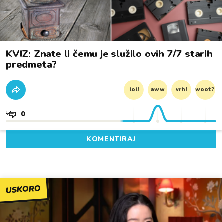
KVIZ: Znate li čemu je služilo ovih 7/7 starih
predmeta?
lol!
aww
vrh!
woot?!
0
KOMENTIRAJ
USKORO