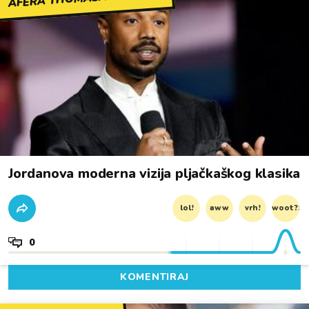
Jordanova moderna vizija pljačkaškog klasika
lol!
aww
vrh!
woot?!
0
KOMENTIRAJ