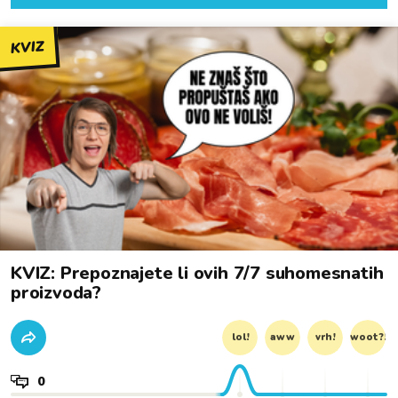
KVIZ
KVIZ: Prepoznajete li ovih 7/7 suhomesnatih
proizvoda?
lol!
aww
vrh!
woot?!
0