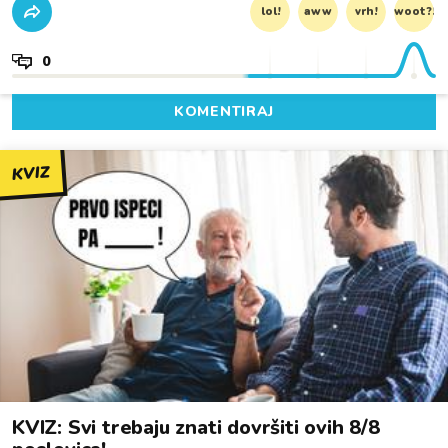
lol!
aww
vrh!
woot?!
0
KOMENTIRAJ
KVIZ
KVIZ: Svi trebaju znati dovršiti ovih 8/8