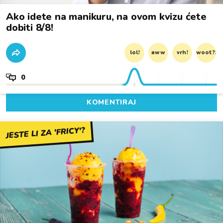
Ako idete na manikuru, na ovom kvizu ćete
dobiti 8/8!
lol!
aww
vrh!
woot?!
0
KOMENTIRAJ
JESTE LI ZA 'FRICY'?