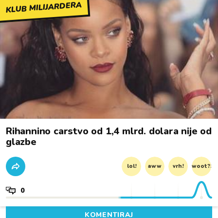
KLUB MILIJARDERA
Rihannino carstvo od 1,4 mlrd. dolara nije od
glazbe
lol!
aww
vrh!
woot?!
0
KOMENTIRAJ