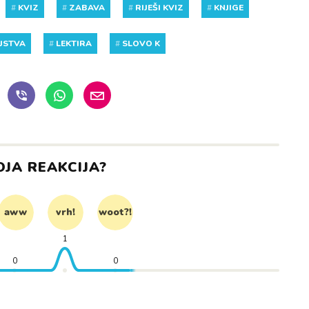
#
KVIZ
#
ZABAVA
#
RIJEŠI KVIZ
#
KNJIGE
NJSTVA
#
LEKTIRA
#
SLOVO K
OJA REAKCIJA?
aww
vrh!
woot?!
1
0
0