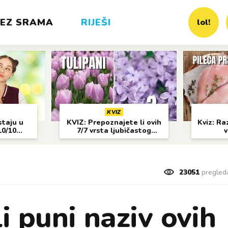
EZ SRAMA
RIJEŠI
lol!
KVIZ
staju u
KVIZ: Prepoznajete li ovih
Kviz: Raz
10/10
7/7 vrsta ljubičastog
v
cvijeća?
23051
pregled
i puni naziv ovih