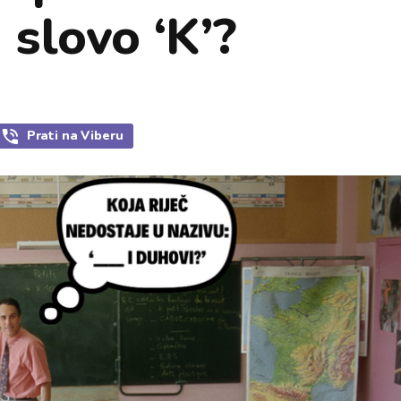
 slovo ‘K’?
Prati
na Viberu