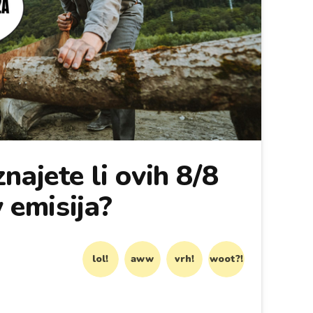
najete li ovih 8/8
y emisija?
lol!
aww
vrh!
woot?!