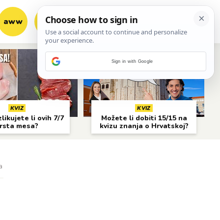
aww
vrh!
woot?!
Sign in with Google
KVIZ
KVIZ
likujete li ovih 7/7
Možete li dobiti 15/15 na
rsta mesa?
kvizu znanja o Hrvatskoj?
a