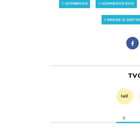
#
JOOMBOOS
#
JOOMBOOS KVIZ
#
KNJIGE IZ DJETI
TV
lol!
0