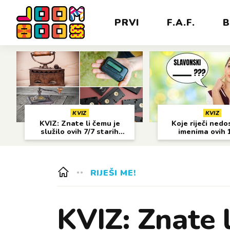
PRVI
F.A.F.
B
KVIZ
KVIZ
KVIZ: Znate li čemu je
Koje riječi nedo
služilo ovih 7/7 starih
imenima ovih 
predmeta?
gradova?
RIJEŠI ME!
KVIZ: Znate l