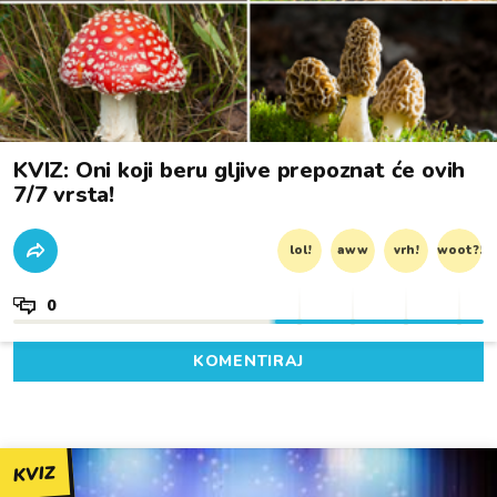
KVIZ: Oni koji beru gljive prepoznat će ovih
7/7 vrsta!
lol!
aww
vrh!
woot?!
0
KOMENTIRAJ
KVIZ