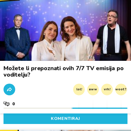
Možete li prepoznati ovih 7/7 TV emisija po
voditelju?
lol!
aww
vrh!
woot?!
0
KOMENTIRAJ