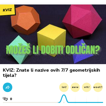
KVIZ
KVIZ: Znate li nazive ovih 7/7 geometrijskih
tijela?
lol!
aww
vrh!
woot?!
0