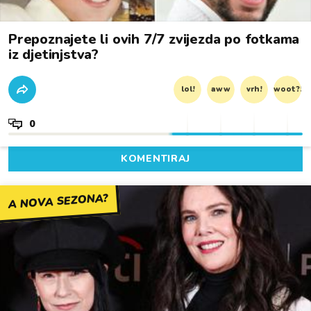
Prepoznajete li ovih 7/7 zvijezda po fotkama
iz djetinjstva?
lol!
aww
vrh!
woot?!
0
KOMENTIRAJ
A NOVA SEZONA?