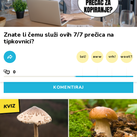
Znate li čemu služi ovih 7/7 prečica na
tipkovnici?
lol!
aww
vrh!
woot?!
0
KOMENTIRAJ
KVIZ