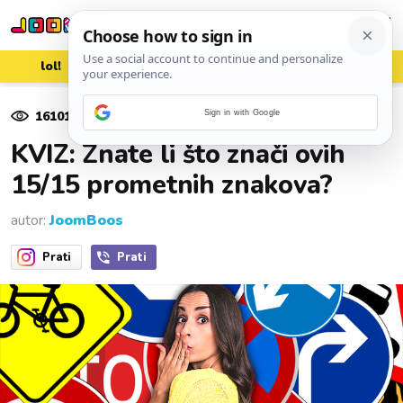
lol!
aww
vrh!
woot?!
16101
pregleda
Sign in with Google
27. svibnja 2021.
KVIZ: Znate li što znači ovih
15/15 prometnih znakova?
autor:
JoomBoos
Prati
Prati