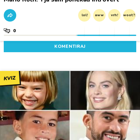
lol!
aww
vrh!
woot?!
0
KOMENTIRAJ
KVIZ