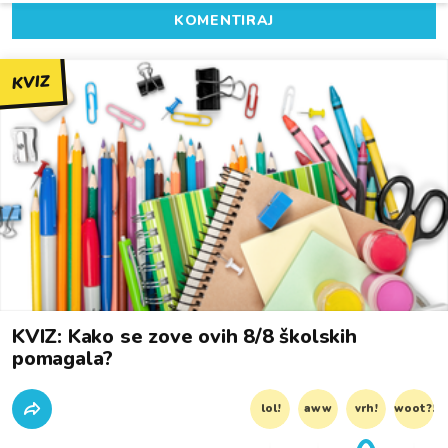
KOMENTIRAJ
KVIZ
KVIZ: Kako se zove ovih 8/8 školskih
pomagala?
lol!
aww
vrh!
woot?!