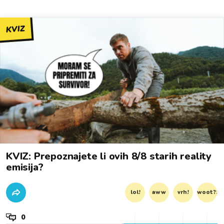
KVIZ
KVIZ: Prepoznajete li ovih 8/8 starih reality
emisija?
lol!
aww
vrh!
woot?!
0