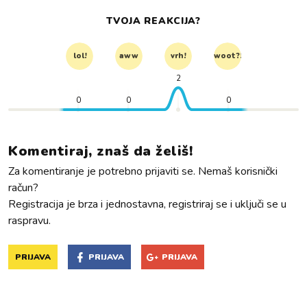
TVOJA REAKCIJA?
lol!
aww
vrh!
woot?!
2
0
0
0
Komentiraj, znaš da želiš!
Za komentiranje je potrebno prijaviti se. Nemaš korisnički
račun?
Registracija je brza i jednostavna, registriraj se i uključi se u
raspravu.
PRIJAVA
PRIJAVA
PRIJAVA