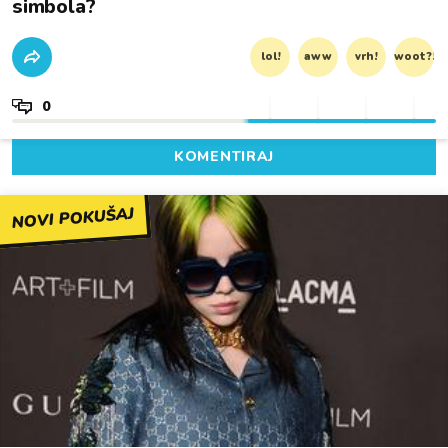
simbola?
lol!
aww
vrh!
woot?!
0
KOMENTIRAJ
NOVI POKUŠAJ