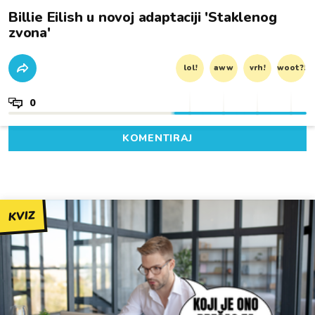
Billie Eilish u novoj adaptaciji 'Staklenog
zvona'
lol!
aww
vrh!
woot?!
0
KOMENTIRAJ
KVIZ