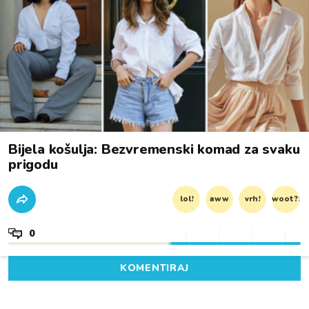
Bijela košulja: Bezvremenski komad za svaku
prigodu
lol!
aww
vrh!
woot?!
0
KOMENTIRAJ