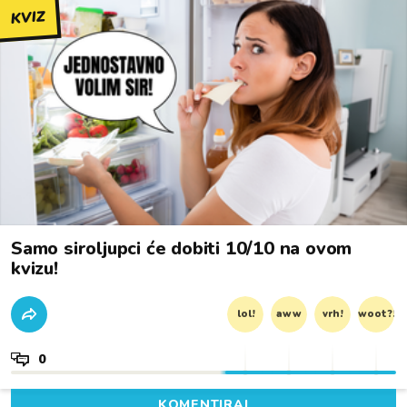
KVIZ
Samo siroljupci će dobiti 10/10 na ovom
kvizu!
lol!
aww
vrh!
woot?!
0
KOMENTIRAJ