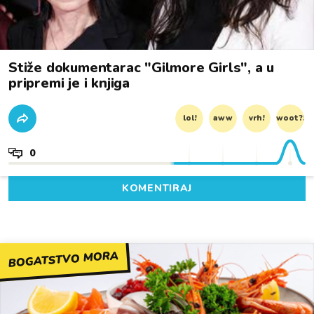
Stiže dokumentarac "Gilmore Girls", a u
pripremi je i knjiga
lol!
aww
vrh!
woot?!
0
KOMENTIRAJ
BOGATSTVO MORA