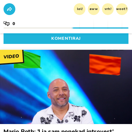
lol!
aww
vrh!
woot?!
0
KOMENTIRAJ
VIDEO
Mario Roth: 'I ja sam ponekad introvert'