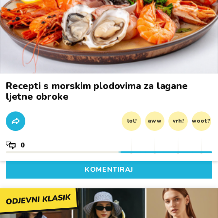
Recepti s morskim plodovima za lagane
ljetne obroke
lol!
aww
vrh!
woot?!
0
KOMENTIRAJ
ODJEVNI KLASIK