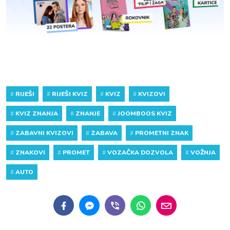
#
RIJEŠI
#
RIJEŠI KVIZ
#
KVIZ
#
KVIZOVI
#
KVIZ ZNANJA
#
ZNANJE
#
JOOMBOOS KVIZ
#
ZABAVNI KVIZOVI
#
ZABAVA
#
PROMETNI ZNAK
#
ZNAKOVI
#
PROMET
#
VOZAČKA DOZVOLA
#
VOŽNJA
#
AUTO