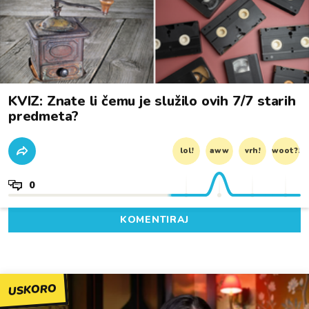
KVIZ: Znate li čemu je služilo ovih 7/7 starih
predmeta?
lol!
aww
vrh!
woot?!
0
KOMENTIRAJ
USKORO