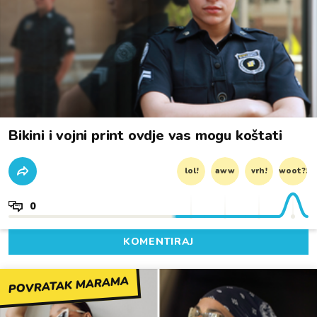
Bikini i vojni print ovdje vas mogu koštati
lol!
aww
vrh!
woot?!
0
KOMENTIRAJ
POVRATAK MARAMA