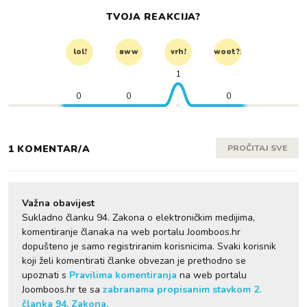
TVOJA REAKCIJA?
lol!
aww
vrh!
woot?!
1
0
0
0
1 KOMENTAR/A
PROČITAJ SVE
Važna obavijest
Sukladno članku 94. Zakona o elektroničkim medijima,
komentiranje članaka na web portalu Joomboos.hr
dopušteno je samo registriranim korisnicima. Svaki korisnik
koji želi komentirati članke obvezan je prethodno se
upoznati s
Pravilima komentiranja
na web portalu
Joomboos.hr te sa
zabranama propisanim stavkom 2.
članka 94. Zakona.