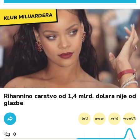
KLUB MILIJARDERA
Rihannino carstvo od 1,4 mlrd. dolara nije od
glazbe
lol!
aww
vrh!
woot?!
0