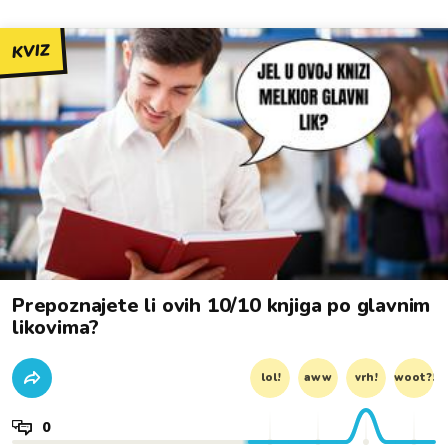
KVIZ
Prepoznajete li ovih 10/10 knjiga po glavnim
likovima?
lol!
aww
vrh!
woot?!
0