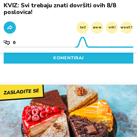
KVIZ: Svi trebaju znati dovršiti ovih 8/8
poslovica!
lol!
aww
vrh!
woot?!
0
KOMENTIRAJ
ZASLADITE SE