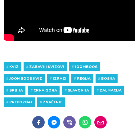
#
KVIZ
#
ZABAVNI KVIZOVI
#
JOOMBOOS
#
JOOMBOOS KVIZ
#
IZRAZI
#
REGIJA
#
BOSNA
#
SRBIJA
#
CRNA GORA
#
SLAVONIJA
#
DALMACIJA
#
PREPOZNAJ
#
ZNAČENJE