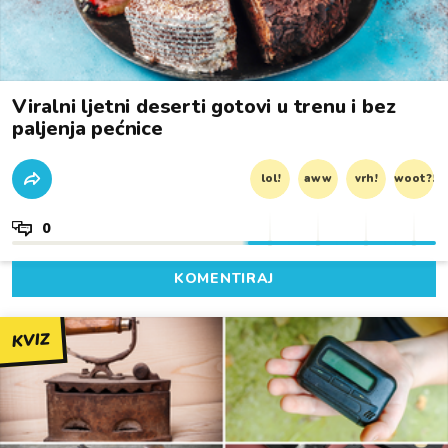
Viralni ljetni deserti gotovi u trenu i bez
paljenja pećnice
lol!
aww
vrh!
woot?!
0
KOMENTIRAJ
KVIZ