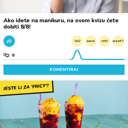
Ako idete na manikuru, na ovom kvizu ćete
dobiti 8/8!
lol!
aww
vrh!
woot?!
0
KOMENTIRAJ
JESTE LI ZA 'FRICY'?