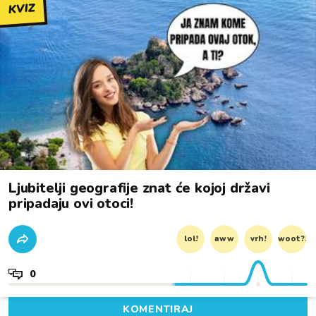
KVIZ
Ljubitelji geografije znat će kojoj državi
pripadaju ovi otoci!
lol!
aww
vrh!
woot?!
0
KOMENTIRAJ