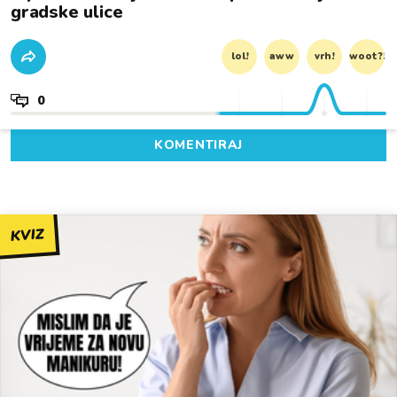
gradske ulice
lol!
aww
vrh!
woot?!
0
KOMENTIRAJ
KVIZ