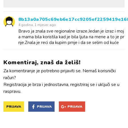
8b13a0a705c69eb6e17cc9205ef2259419e16
4 godina, 1 mjesec ago
Bravo ja znala sve regionalne izraze.Jedan je izraz i moj
a mama bila koristila kad je bila ljuta na mene a to je pr
nje.Znala je reci da kupim prnje i da se selim od kuće
Komentiraj, znaš da želiš!
Za komentiranje je potrebno prijaviti se. Nemaš korisnički
račun?
Registracija je brza i jednostavna, registriraj se i uključi se u
raspravu.
PRIJAVA
PRIJAVA
PRIJAVA