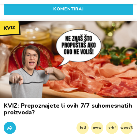
KOMENTIRAJ
KVIZ
KVIZ: Prepoznajete li ovih 7/7 suhomesnatih
proizvoda?
lol!
aww
vrh!
woot?!