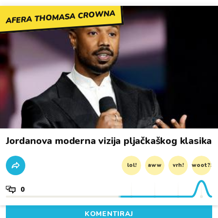
AFERA THOMASA CROWNA
Jordanova moderna vizija pljačkaškog klasika
lol!
aww
vrh!
woot?!
0
KOMENTIRAJ