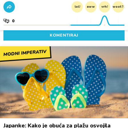
lol!
aww
vrh!
woot?!
0
KOMENTIRAJ
MODNI IMPERATIV
Japanke: Kako je obuća za plažu osvojila