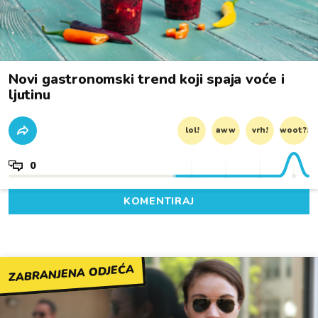
Novi gastronomski trend koji spaja voće i
ljutinu
lol!
aww
vrh!
woot?!
0
KOMENTIRAJ
ZABRANJENA ODJEĆA