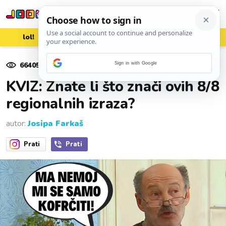
lol!
aww
vrh!
woot?!
66405
pregleda
Sign in with Google
02. srpnja 2022.
KVIZ: Znate li što znači ovih 8/8
regionalnih izraza?
autor:
Josipa Farkaš
Prati
Prati