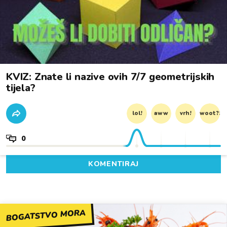
KVIZ: Znate li nazive ovih 7/7 geometrijskih
tijela?
lol!
aww
vrh!
woot?!
0
KOMENTIRAJ
BOGATSTVO MORA