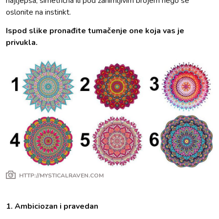
najljepša, simetrična ili pod zanimljivim brojem nego se
oslonite na instinkt.
Ispod slike pronađite tumačenje one koja vas je
privukla.
HTTP://MYSTICALRAVEN.COM
1. Ambiciozan i pravedan