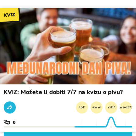
KVIZ
KVIZ: Možete li dobiti 7/7 na kvizu o pivu?
lol!
aww
vrh!
woot?!
0