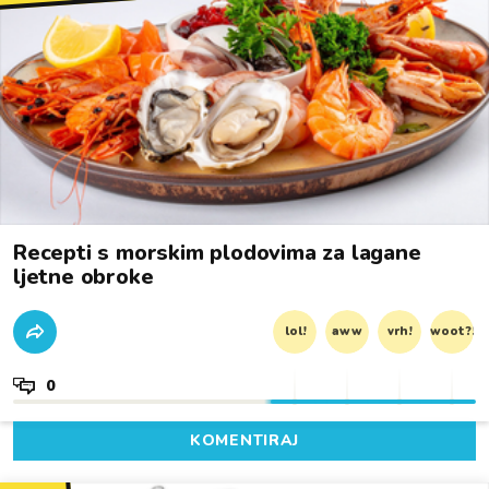
Recepti s morskim plodovima za lagane
ljetne obroke
lol!
aww
vrh!
woot?!
0
KOMENTIRAJ