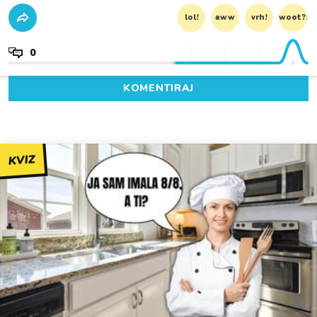
lol!
aww
vrh!
woot?!
0
KOMENTIRAJ
KVIZ