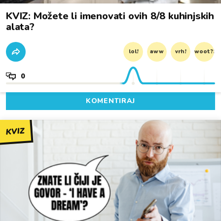
KVIZ: Možete li imenovati ovih 8/8 kuhinjskih
alata?
lol!
aww
vrh!
woot?!
0
KOMENTIRAJ
KVIZ