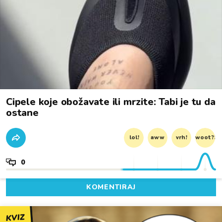
Cipele koje obožavate ili mrzite: Tabi je tu da
ostane
lol!
aww
vrh!
woot?!
0
KOMENTIRAJ
KVIZ