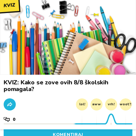
KVIZ
KVIZ: Kako se zove ovih 8/8 školskih
pomagala?
lol!
aww
vrh!
woot?!
0
KOMENTIRAJ