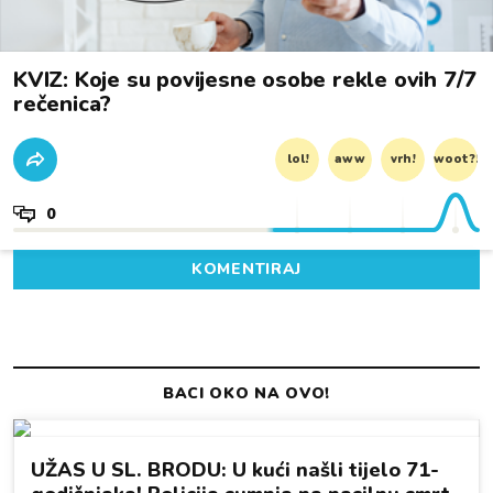
KVIZ: Koje su povijesne osobe rekle ovih 7/7
rečenica?
lol!
aww
vrh!
woot?!
0
KOMENTIRAJ