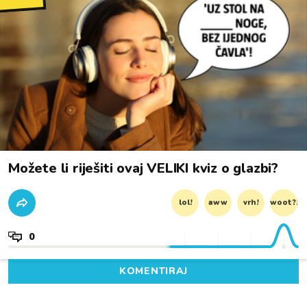
Možete li riješiti ovaj VELIKI kviz o glazbi?
lol!
aww
vrh!
woot?!
0
KOMENTIRAJ