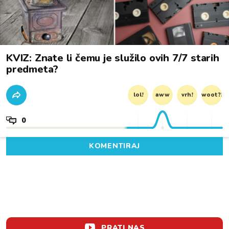
KVIZ: Znate li čemu je služilo ovih 7/7 starih
predmeta?
lol!
aww
vrh!
woot?!
0
KOMENTIRAJ
PRATI NAS