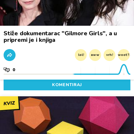
Stiže dokumentarac "Gilmore Girls", a u
pripremi je i knjiga
lol!
aww
vrh!
woot?!
0
KOMENTIRAJ
KVIZ