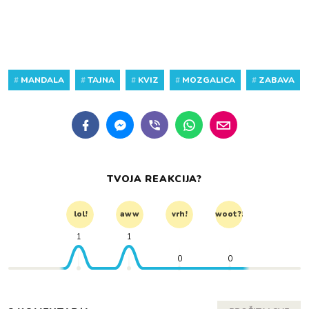
#
MANDALA
#
TAJNA
#
KVIZ
#
MOZGALICA
#
ZABAVA
TVOJA REAKCIJA?
lol!
aww
vrh!
woot?!
1
1
0
0