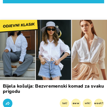
ODJEVNI KLASIK
Bijela košulja: Bezvremenski komad za svaku
prigodu
lol!
aww
vrh!
woot?!