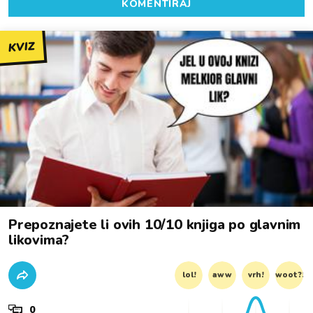
KOMENTIRAJ
KVIZ
Prepoznajete li ovih 10/10 knjiga po glavnim
likovima?
lol!
aww
vrh!
woot?!
0