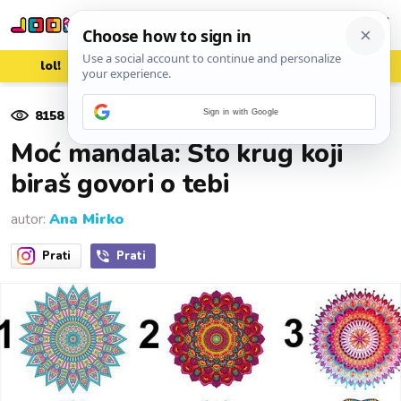
lol!
aww
vrh!
woot?!
8158
pregleda
Sign in with Google
18. siječnja 2018.
Moć mandala: Što krug koji
biraš govori o tebi
autor:
Ana Mirko
Prati
Prati