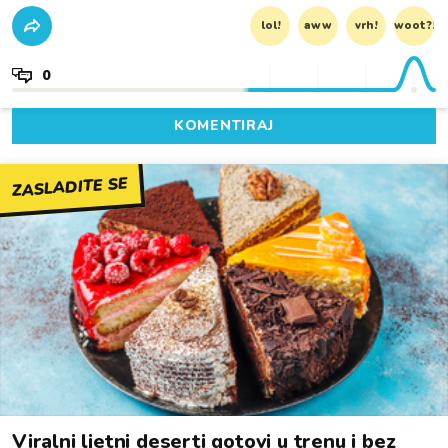
lol!
aww
vrh!
woot?!
0
KOMENTIRAJ
ZASLADITE SE
Viralni ljetni deserti gotovi u trenu i bez