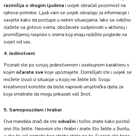
razmišlja o drugim ljudima
i uvijek obraćaš pozornost na
njihove potrebe. Ljudi vam se uvijek obraćaju za informacije i
savjete kako da postupe u nekim situacijama. Iako se odlično
slažete sa gotovo svima, obožavate sudjelovati u aktivnoj i
promišljenoj raspravi s onima koji imaju različite poglede na
svijet od vas.
4. Jedinstveni
Poznati ste po svojoj jedinstvenom i osebujnom karakteru s
kojim
očarate sve
koje upoznajete. Domišljati ste i uvijek se
možete izvući iz situacije u kojoj ne želite biti. Svoju
kreativnost koristite da biste napravili umjetnička djela za
koja smatrate da mogu prikazati vaš život.
5. Samopouzdani i hrabar
Ova mandala znači da ste
odvažni
i točno znate kako postići
ono što želite. Neovisni ste i hrabri i znate što želite u životu,
a ako to još nemate bez straha idete po to. Svjesni ste toga