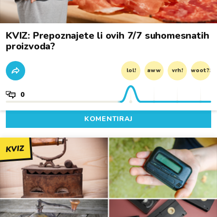
KVIZ: Prepoznajete li ovih 7/7 suhomesnatih
proizvoda?
lol!
aww
vrh!
woot?!
0
KOMENTIRAJ
KVIZ