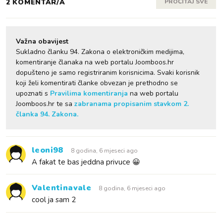
2 KOMENTAR/A
PROČITAJ SVE
Važna obavijest
Sukladno članku 94. Zakona o elektroničkim medijima,
komentiranje članaka na web portalu Joomboos.hr
dopušteno je samo registriranim korisnicima. Svaki korisnik
koji želi komentirati članke obvezan je prethodno se
upoznati s
Pravilima komentiranja
na web portalu
Joomboos.hr te sa
zabranama propisanim stavkom 2.
članka 94. Zakona.
leoni98
8 godina, 6 mjeseci ago
A fakat te bas jeddna privuce 😀
Valentinavale
8 godina, 6 mjeseci ago
cool ja sam 2