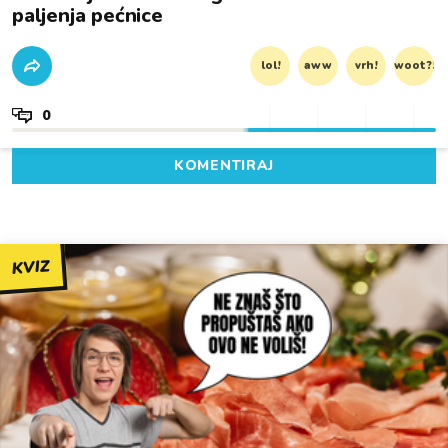
paljenja pećnice
lol!
aww
vrh!
woot?!
0
KOMENTIRAJ
KVIZ