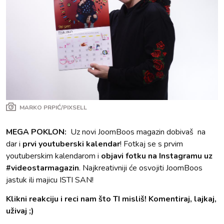
MARKO PRPIĆ/PIXSELL
MEGA POKLON:
Uz novi JoomBoos magazin dobivaš na
dar i
prvi youtuberski kalendar
! Fotkaj se s prvim
youtuberskim kalendarom i
objavi fotku na Instagramu uz
#videostarmagazin
. Najkreativniji će osvojiti JoomBoos
jastuk ili majicu ISTI SAN!
Klikni reakciju i reci nam što TI misliš! Komentiraj, lajkaj,
uživaj ;)