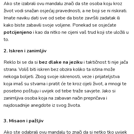
Ako ste izabrali ovu mandalu znači da ste osoba koju kroz
život vodi snažan osjećaj pravednosti, a ne boji se ni riskirati.
Imate naviku dati sve od sebe da biste završili zadatak ili
kako biste zabavili svoje voljene. Ponekad se osjećate
potcijenjeno
i kao da nitko ne cijeni vaš trud koji ste uložili u
to.
2. Iskren i zanimljiv
Reklo bi se da si
bez dlake na jeziku
i taktičnost ti nije jača
strana. Voliš biti iskren bez obzira koliko ta istina može
nekoga boljeti. Zbog svoje iskrenosti, veze i prijateljstva
koja imaš su stvarna i pratit će te kroz cijeli život, a mnogi te
posebno poštuju i uvijek od tebe traže savjete. Jako si
zanimljiva osoba koja na zabavan način prepričava i
najdosadnije anegdote iz svog života.
3. Misaon i pažljiv
Ako ste odabrali ovu mandalu to znači da si netko tko uvijek