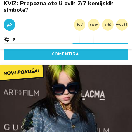
KVIZ: Prepoznajete li ovih 7/7 kemijskih
simbola?
lol!
aww
vrh!
woot?!
0
KOMENTIRAJ
NOVI POKUŠAJ