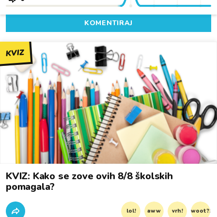
KOMENTIRAJ
KVIZ
KVIZ: Kako se zove ovih 8/8 školskih
pomagala?
lol!
aww
vrh!
woot?!