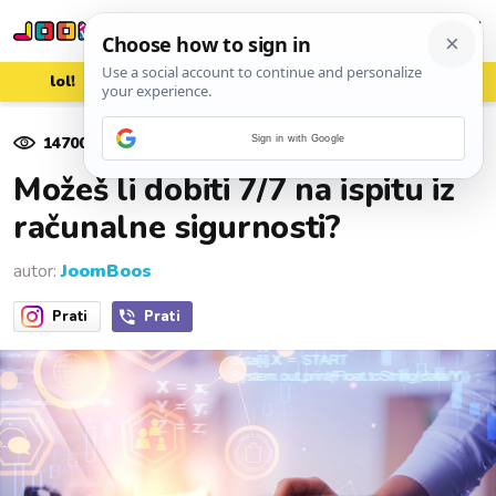
lol!
aww
vrh!
woot?!
14700
pregleda
Sign in with Google
30. studenoga 2020.
Možeš li dobiti 7/7 na ispitu iz
računalne sigurnosti?
autor:
JoomBoos
Prati
Prati