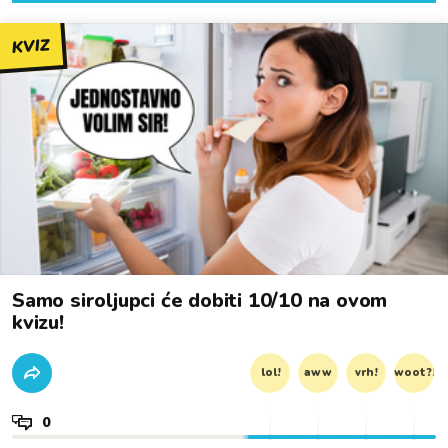
KVIZ
Samo siroljupci će dobiti 10/10 na ovom
kvizu!
lol!
aww
vrh!
woot?!
0