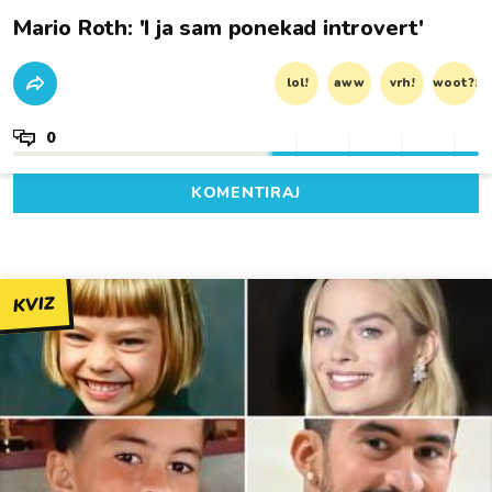
Mario Roth: 'I ja sam ponekad introvert'
lol!
aww
vrh!
woot?!
0
KOMENTIRAJ
KVIZ