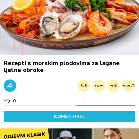
Recepti s morskim plodovima za lagane
ljetne obroke
lol!
aww
vrh!
woot?!
0
KOMENTIRAJ
ODJEVNI KLASIK