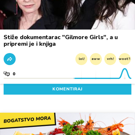
Stiže dokumentarac "Gilmore Girls", a u
pripremi je i knjiga
lol!
aww
vrh!
woot?!
0
KOMENTIRAJ
BOGATSTVO MORA