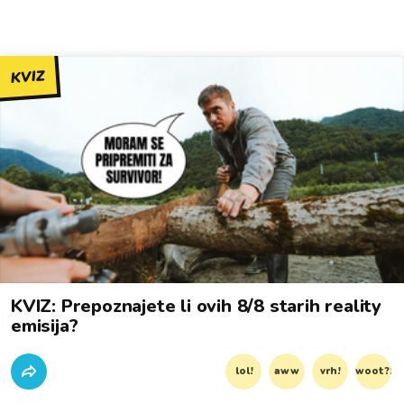
KVIZ
KVIZ: Prepoznajete li ovih 8/8 starih reality
emisija?
lol!
aww
vrh!
woot?!