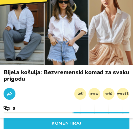
Bijela košulja: Bezvremenski komad za svaku
prigodu
lol!
aww
vrh!
woot?!
0
KOMENTIRAJ