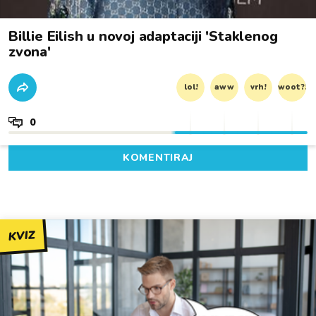
Billie Eilish u novoj adaptaciji 'Staklenog
zvona'
lol!
aww
vrh!
woot?!
0
KOMENTIRAJ
KVIZ