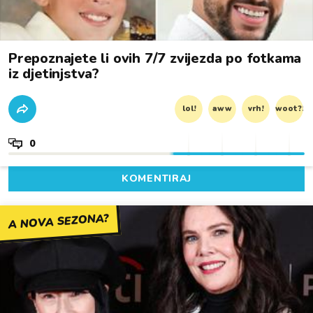
Prepoznajete li ovih 7/7 zvijezda po fotkama
iz djetinjstva?
lol!
aww
vrh!
woot?!
0
KOMENTIRAJ
A NOVA SEZONA?