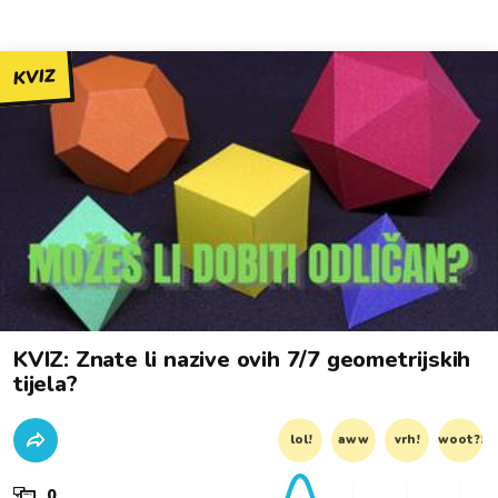
KVIZ
KVIZ: Znate li nazive ovih 7/7 geometrijskih
tijela?
lol!
aww
vrh!
woot?!
0