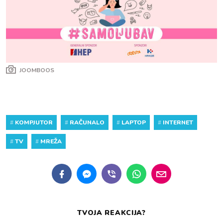
JOOMBOOS
#
KOMPJUTOR
#
RAČUNALO
#
LAPTOP
#
INTERNET
#
TV
#
MREŽA
TVOJA REAKCIJA?