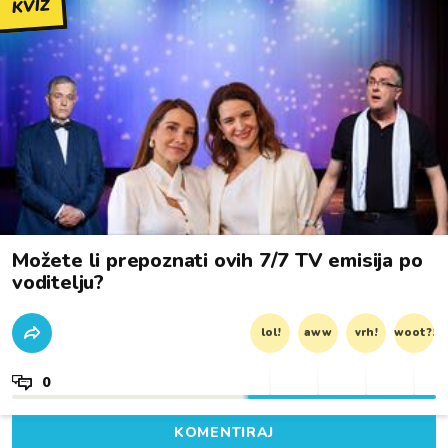
KVIZ
Možete li prepoznati ovih 7/7 TV emisija po
voditelju?
lol!
aww
vrh!
woot?!
0
KOMENTIRAJ