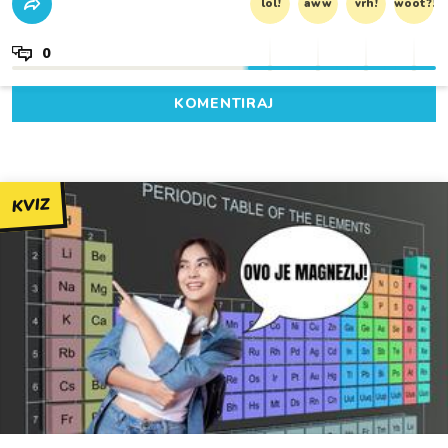
lol!
aww
vrh!
woot?!
0
KOMENTIRAJ
KVIZ