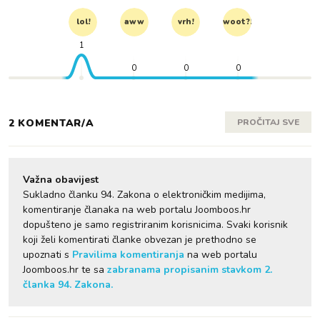
lol!
aww
vrh!
woot?!
1
0
0
0
2 KOMENTAR/A
PROČITAJ SVE
Važna obavijest
Sukladno članku 94. Zakona o elektroničkim medijima,
komentiranje članaka na web portalu Joomboos.hr
dopušteno je samo registriranim korisnicima. Svaki korisnik
koji želi komentirati članke obvezan je prethodno se
upoznati s
Pravilima komentiranja
na web portalu
Joomboos.hr te sa
zabranama propisanim stavkom 2.
članka 94. Zakona.