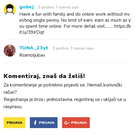
gobej
5 godina, 7 mjeseci ago
Have a fun with family and do online work without inv
esting single penny. No limit of earn, earn as much as y
ou spent time online. For more detail visit......... https://b
it.ly/39JrDqt
TUNA_23yt
5 godina, 7 mjeseci ago
#samoljubav
Komentiraj, znaš da želiš!
Za komentiranje je potrebno prijaviti se. Nemaš korisnički
račun?
Registracija je brza i jednostavna, registriraj se i uključi se u
raspravu.
PRIJAVA
PRIJAVA
PRIJAVA