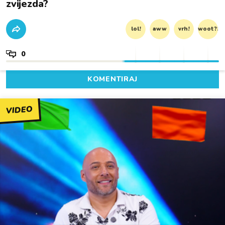
zvijezda?
lol!
aww
vrh!
woot?!
0
KOMENTIRAJ
VIDEO