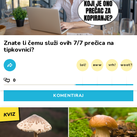
Znate li čemu služi ovih 7/7 prečica na
tipkovnici?
lol!
aww
vrh!
woot?!
0
KOMENTIRAJ
KVIZ