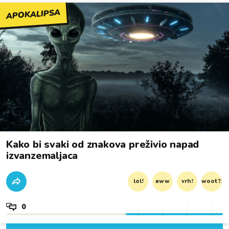
APOKALIPSA
Kako bi svaki od znakova preživio napad
izvanzemaljaca
lol!
aww
vrh!
woot?!
0