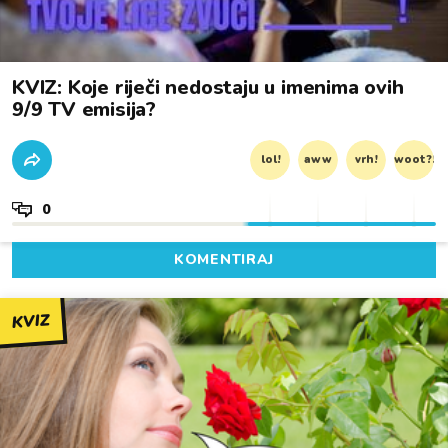
KVIZ: Koje riječi nedostaju u imenima ovih
9/9 TV emisija?
lol!
aww
vrh!
woot?!
0
KOMENTIRAJ
KVIZ