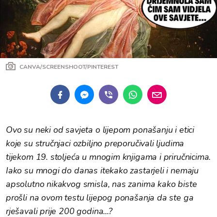
CANVA/SCREENSHOOT/PINTEREST
Ovo su neki od savjeta o lijepom ponašanju i etici
koje su stručnjaci ozbiljno preporučivali ljudima
tijekom 19. stoljeća u mnogim knjigama i priručnicima.
Iako su mnogi do danas itekako zastarjeli i nemaju
apsolutno nikakvog smisla, nas zanima kako biste
prošli na ovom testu lijepog ponašanja da ste ga
rješavali prije 200 godina...?