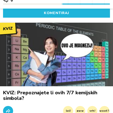
0
KOMENTIRAJ
KVIZ
KVIZ: Prepoznajete li ovih 7/7 kemijskih
simbola?
lol!
aww
vrh!
woot?!