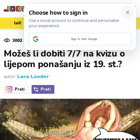
lol!
aww
vrh!
woot?!
3002
pregleda
Sign in with Google
15. studenoga 2024.
Možeš li dobiti 7/7 na kvizu o
lijepom ponašanju iz 19. st.?
autor:
Lara Lender
Prati
Prati