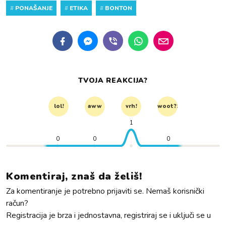
#
PONAŠANJE
#
ETIKA
#
BONTON
TVOJA REAKCIJA?
lol!
aww
vrh!
woot?!
1
0
0
0
Komentiraj, znaš da želiš!
Za komentiranje je potrebno prijaviti se. Nemaš korisnički
račun?
Registracija je brza i jednostavna, registriraj se i uključi se u