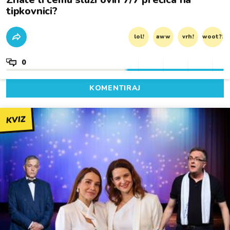
tipkovnici?
lol!
aww
vrh!
woot?!
0
KOMENTIRAJ
KVIZ