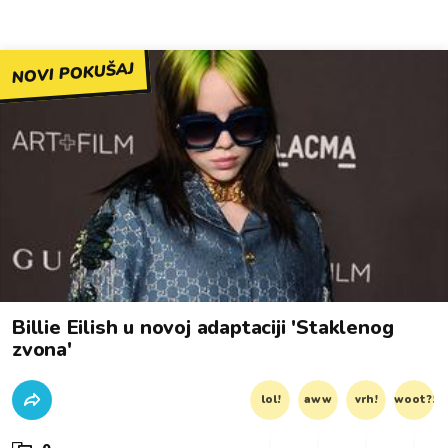
NOVI POKUŠAJ
Billie Eilish u novoj adaptaciji 'Staklenog
zvona'
lol!
aww
vrh!
woot?!