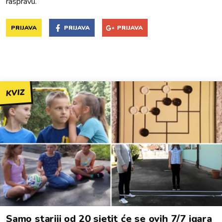
raspravu.
PRIJAVA
PRIJAVA
PRIJAVA
KVIZ
Samo stariji od 20 sjetit će se ovih 7/7 igara