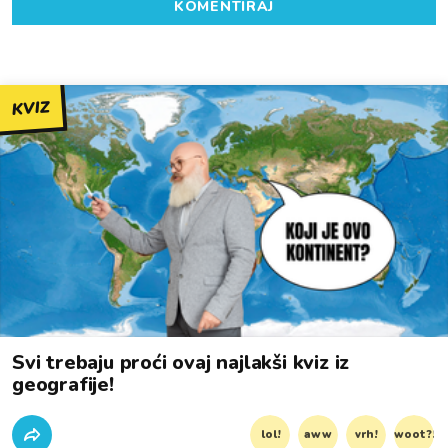
KOMENTIRAJ
KVIZ
Svi trebaju proći ovaj najlakši kviz iz
geografije!
lol!
aww
vrh!
woot?!