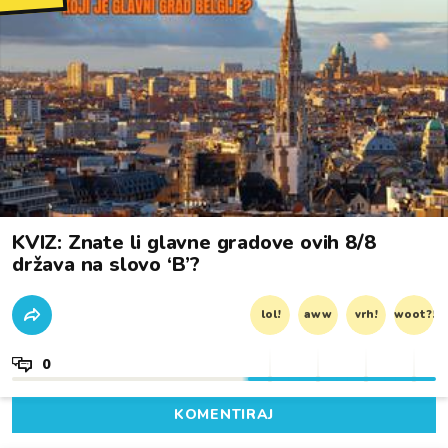
KVIZ: Znate li glavne gradove ovih 8/8
država na slovo ‘B’?
lol!
aww
vrh!
woot?!
0
KOMENTIRAJ