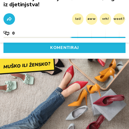
iz djetinjstva!
lol!
aww
vrh!
woot?!
0
KOMENTIRAJ
MUŠKO ILI ŽENSKO?