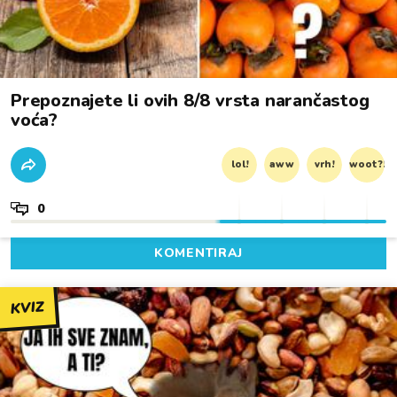
Prepoznajete li ovih 8/8 vrsta narančastog
voća?
lol!
aww
vrh!
woot?!
0
KOMENTIRAJ
KVIZ