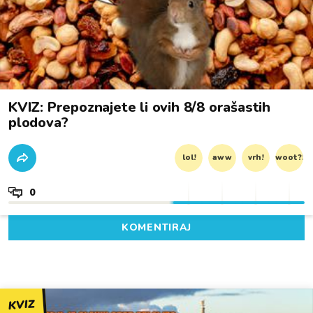
KVIZ: Prepoznajete li ovih 8/8 orašastih
plodova?
lol!
aww
vrh!
woot?!
0
KOMENTIRAJ
KVIZ