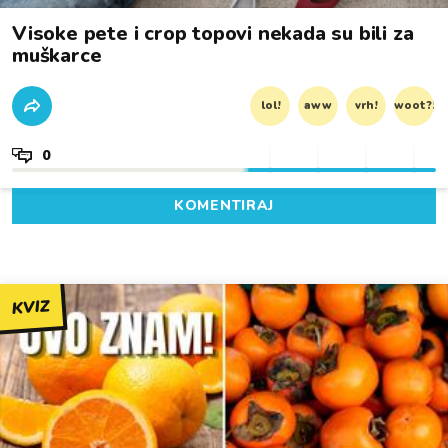
Visoke pete i crop topovi nekada su bili za
muškarce
lol!
aww
vrh!
woot?!
0
KOMENTIRAJ
KVIZ