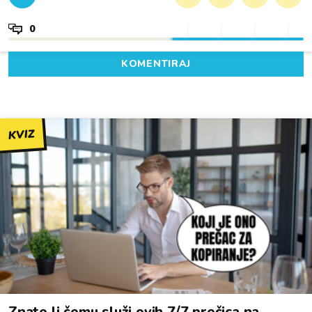
0
KOMENTIRAJ
KVIZ
Znate li čemu služi ovih 7/7 prečica na