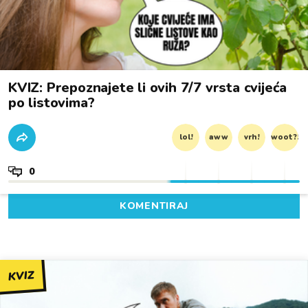
KVIZ: Prepoznajete li ovih 7/7 vrsta cvijeća
po listovima?
lol!
aww
vrh!
woot?!
0
KOMENTIRAJ
KVIZ