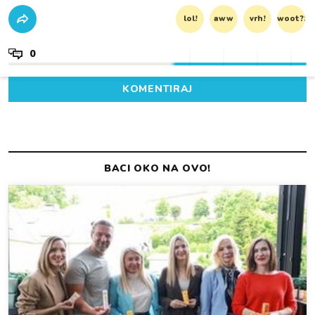
lol!
aww
vrh!
woot?!
0
KOMENTIRAJ