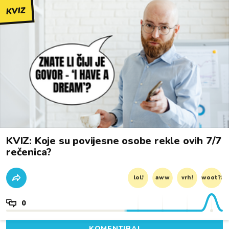
KVIZ
KVIZ: Koje su povijesne osobe rekle ovih 7/7
rečenica?
lol!
aww
vrh!
woot?!
0
KOMENTIRAJ