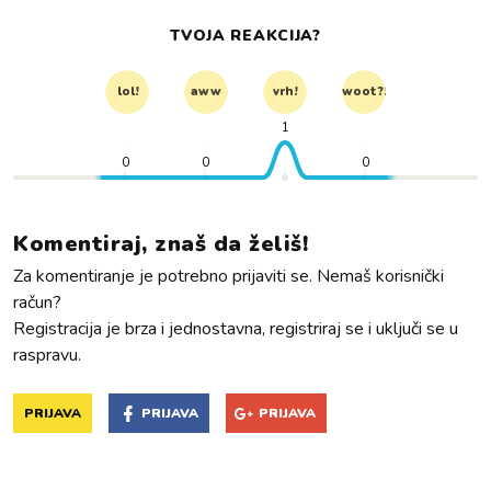
TVOJA REAKCIJA?
lol!
aww
vrh!
woot?!
1
0
0
0
Komentiraj, znaš da želiš!
Za komentiranje je potrebno prijaviti se. Nemaš korisnički
račun?
Registracija je brza i jednostavna, registriraj se i uključi se u
raspravu.
PRIJAVA
PRIJAVA
PRIJAVA