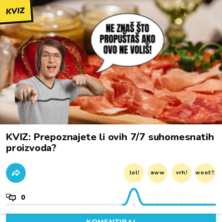
KVIZ
KVIZ: Prepoznajete li ovih 7/7 suhomesnatih
proizvoda?
lol!
aww
vrh!
woot?!
0