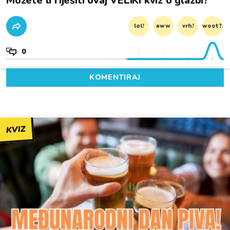
Možete li riješiti ovaj VELIKI kviz o glazbi?
lol!
aww
vrh!
woot?!
0
KOMENTIRAJ
KVIZ