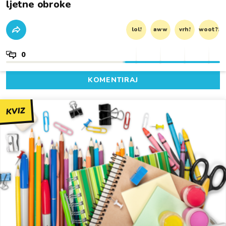
ljetne obroke
lol!
aww
vrh!
woot?!
0
KOMENTIRAJ
KVIZ