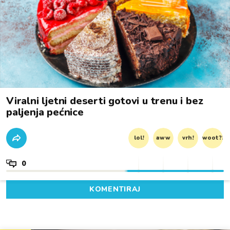
Viralni ljetni deserti gotovi u trenu i bez
paljenja pećnice
lol!
aww
vrh!
woot?!
0
KOMENTIRAJ