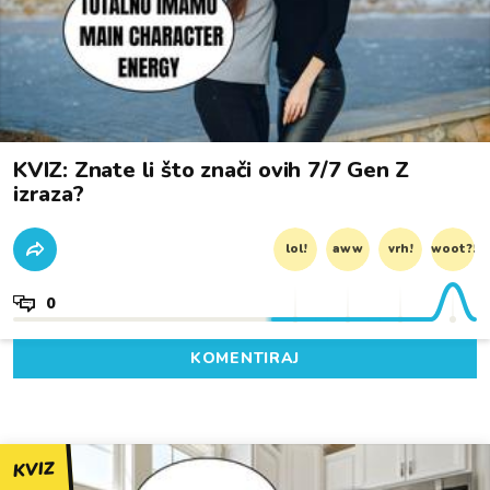
KVIZ: Znate li što znači ovih 7/7 Gen Z
izraza?
lol!
aww
vrh!
woot?!
0
KOMENTIRAJ
KVIZ