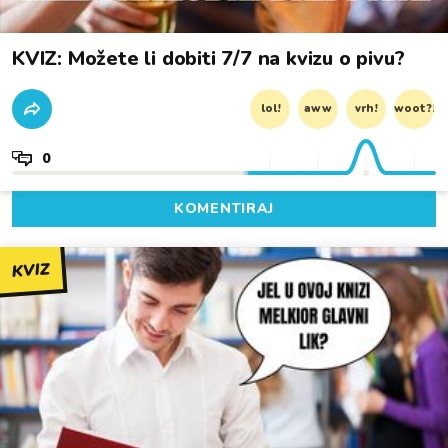
KVIZ: Možete li dobiti 7/7 na kvizu o pivu?
lol!
aww
vrh!
woot?!
0
KOMENTIRAJ
KVIZ