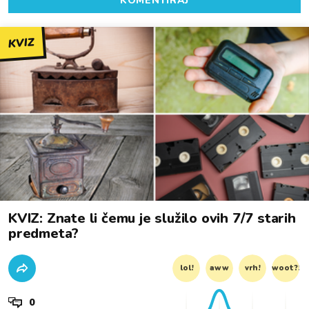
KOMENTIRAJ
KVIZ
KVIZ: Znate li čemu je služilo ovih 7/7 starih
predmeta?
lol!
aww
vrh!
woot?!
0