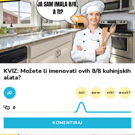
KVIZ: Možete li imenovati ovih 8/8 kuhinjskih
alata?
lol!
aww
vrh!
woot?!
0
KOMENTIRAJ