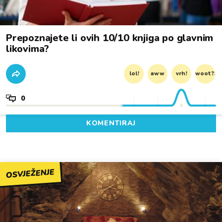
Prepoznajete li ovih 10/10 knjiga po glavnim
likovima?
lol!
aww
vrh!
woot?!
0
KOMENTIRAJ
OSVJEŽENJE