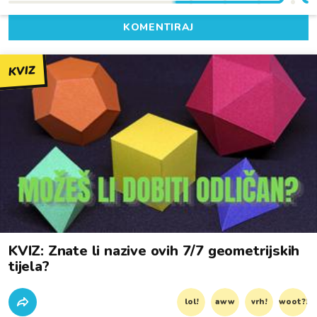
KOMENTIRAJ
KVIZ
KVIZ: Znate li nazive ovih 7/7 geometrijskih
tijela?
lol!
aww
vrh!
woot?!