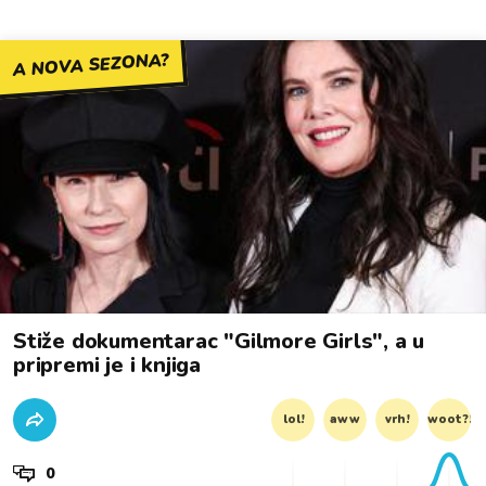
A NOVA SEZONA?
Stiže dokumentarac "Gilmore Girls", a u
pripremi je i knjiga
lol!
aww
vrh!
woot?!
0