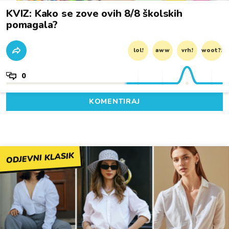
KVIZ: Kako se zove ovih 8/8 školskih
pomagala?
lol!
aww
vrh!
woot?!
0
KOMENTIRAJ
ODJEVNI KLASIK