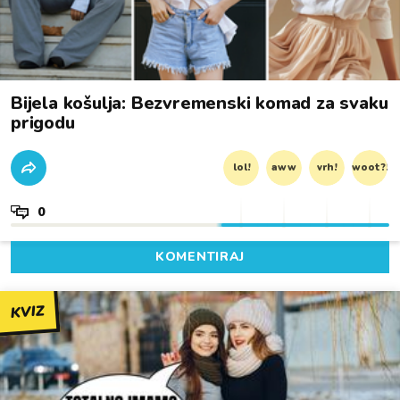
Bijela košulja: Bezvremenski komad za svaku
prigodu
lol!
aww
vrh!
woot?!
0
KOMENTIRAJ
KVIZ