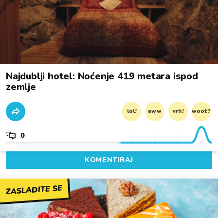
Najdublji hotel: Noćenje 419 metara ispod
zemlje
lol!
aww
vrh!
woot?!
0
KOMENTIRAJ
ZASLADITE SE