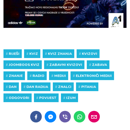
#
RIJEŠI
#
KVIZ
#
KVIZ ZNANJA
#
KVIZOVI
#
JOOMBOOS KVIZ
#
ZABAVNI KVIZOVI
#
ZABAVA
#
ZNANJE
#
RADIO
#
MEDIJI
#
ELEKTRONIČI MEDIJI
#
DAN
#
DAN RADIJA
#
ZNALCI
#
PITANJA
#
ODGOVORI
#
POVIJEST
#
IZUM