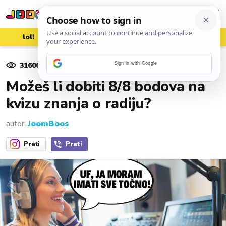
lol!
aww
vrh!
woot?!
31600
pregleda
Sign in with Google
13. veljače 2021.
Možeš li dobiti 8/8 bodova na
kvizu znanja o radiju?
autor:
JoomBoos
Prati
Prati