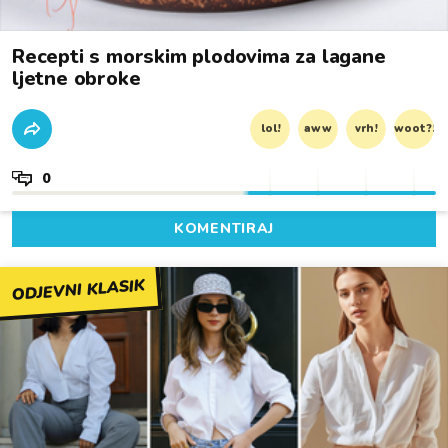
Recepti s morskim plodovima za lagane
ljetne obroke
lol!
aww
vrh!
woot?!
0
KOMENTIRAJ
ODJEVNI KLASIK