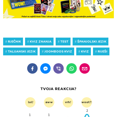
#
RJEČNIK
#
KVIZ ZNANJA
#
TEST
#
ŠPANJOLSKI JEZIK
#
TALIJANSKI JEZIK
#
JOOMBOOS KVIZ
#
KVIZ
#
RIJEŠI
TVOJA REAKCIJA?
lol!
aww
vrh!
woot?!
2
1
1