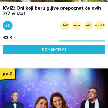
KVIZ: Oni koji beru gljive prepoznat će ovih
7/7 vrsta!
lol!
aww
vrh!
woot?!
0
KOMENTIRAJ
KVIZ