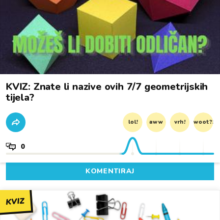
KVIZ: Znate li nazive ovih 7/7 geometrijskih
tijela?
lol!
aww
vrh!
woot?!
0
KOMENTIRAJ
KVIZ