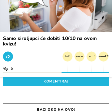
Samo siroljupci će dobiti 10/10 na ovom
kvizu!
lol!
aww
vrh!
woot?!
0
KOMENTIRAJ