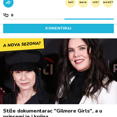
lol!
aww
vrh!
woot?!
0
KOMENTIRAJ
A NOVA SEZONA?
Stiže dokumentarac "Gilmore Girls", a u
pripremi je i knjiga