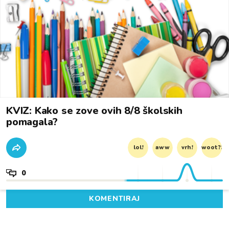
KVIZ: Kako se zove ovih 8/8 školskih
pomagala?
lol!
aww
vrh!
woot?!
0
KOMENTIRAJ