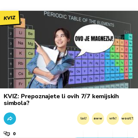
KVIZ
KVIZ: Prepoznajete li ovih 7/7 kemijskih
simbola?
lol!
aww
vrh!
woot?!
0