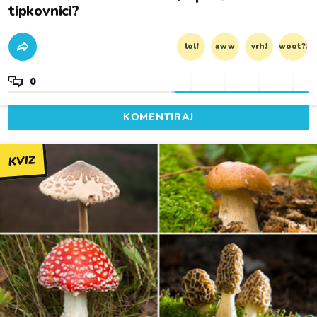
tipkovnici?
lol!
aww
vrh!
woot?!
0
KOMENTIRAJ
KVIZ