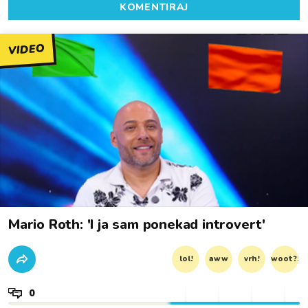
KOMENTIRAJ
VIDEO
Mario Roth: 'I ja sam ponekad introvert'
lol!
aww
vrh!
woot?!
0