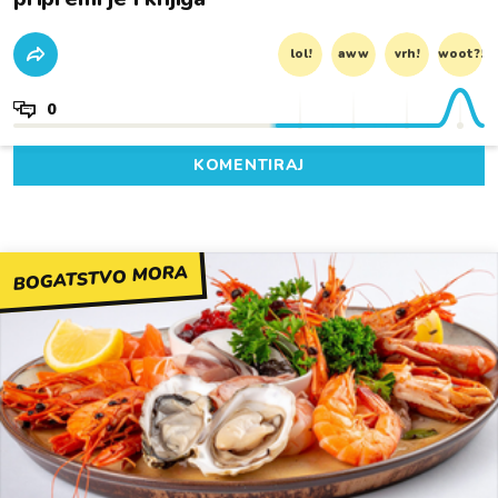
lol!
aww
vrh!
woot?!
0
KOMENTIRAJ
BOGATSTVO MORA