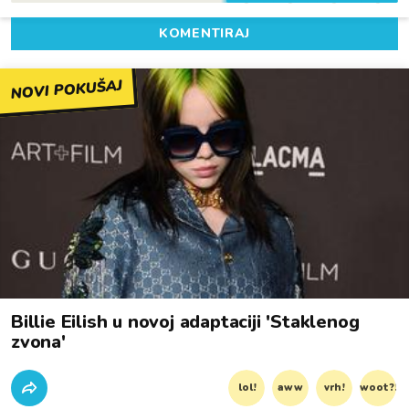
KOMENTIRAJ
NOVI POKUŠAJ
Billie Eilish u novoj adaptaciji 'Staklenog
zvona'
lol!
aww
vrh!
woot?!