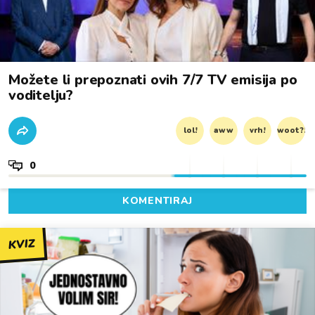
Možete li prepoznati ovih 7/7 TV emisija po
voditelju?
lol!
aww
vrh!
woot?!
0
KOMENTIRAJ
KVIZ