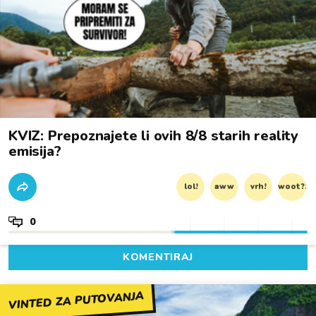
KVIZ: Prepoznajete li ovih 8/8 starih reality
emisija?
lol!
aww
vrh!
woot?!
0
KOMENTIRAJ
VINTED ZA PUTOVANJA