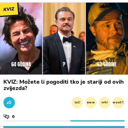
KVIZ
KVIZ: Možete li pogoditi tko je stariji od ovih
zvijezda?
lol!
aww
vrh!
woot?!
0