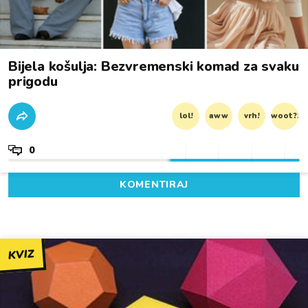
Bijela košulja: Bezvremenski komad za svaku
prigodu
lol!
aww
vrh!
woot?!
0
KOMENTIRAJ
KVIZ