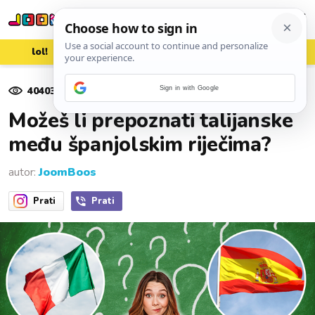
lol!
aww
vrh!
woot?!
40403
pregleda
Sign in with Google
23. svibnja 2020.
Možeš li prepoznati talijanske
među španjolskim riječima?
autor:
JoomBoos
Prati
Prati