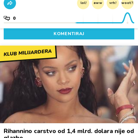
lol!
aww
vrh!
woot?!
0
KOMENTIRAJ
KLUB MILIJARDERA
Rihannino carstvo od 1,4 mlrd. dolara nije od
glazbe