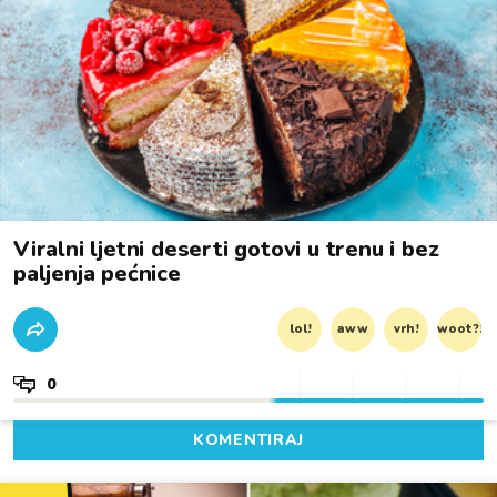
Viralni ljetni deserti gotovi u trenu i bez
paljenja pećnice
lol!
aww
vrh!
woot?!
0
KOMENTIRAJ