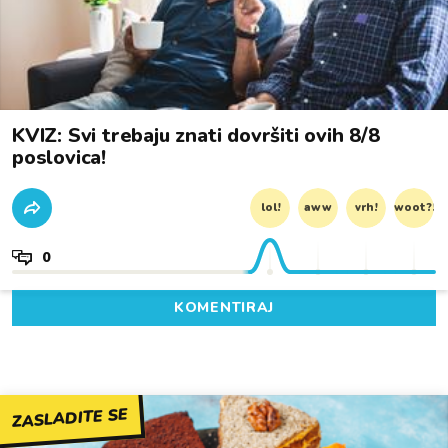
KVIZ: Svi trebaju znati dovršiti ovih 8/8
poslovica!
lol!
aww
vrh!
woot?!
0
KOMENTIRAJ
ZASLADITE SE