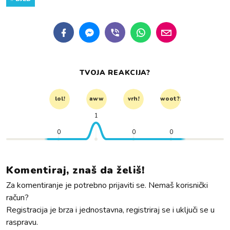
TVOJA REAKCIJA?
lol!
aww
vrh!
woot?!
1
0
0
0
Komentiraj, znaš da želiš!
Za komentiranje je potrebno prijaviti se. Nemaš korisnički
račun?
Registracija je brza i jednostavna, registriraj se i uključi se u
raspravu.