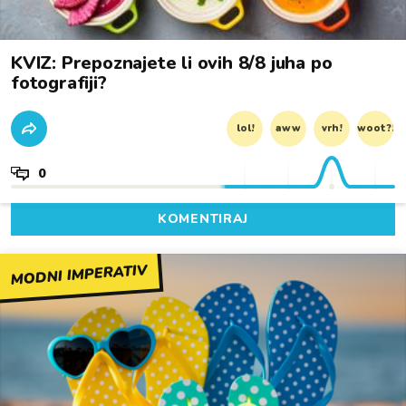
KVIZ: Prepoznajete li ovih 8/8 juha po
fotografiji?
lol!
aww
vrh!
woot?!
0
KOMENTIRAJ
MODNI IMPERATIV