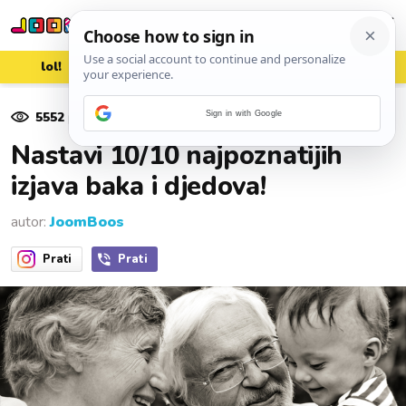
lol!
aww
vrh!
woot?!
5552
pregleda
Sign in with Google
08. rujna 2024.
Nastavi 10/10 najpoznatijih
izjava baka i djedova!
autor:
JoomBoos
Prati
Prati