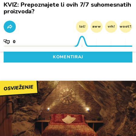
KVIZ: Prepoznajete li ovih 7/7 suhomesnatih
proizvoda?
lol!
aww
vrh!
woot?!
0
KOMENTIRAJ
OSVJEŽENJE