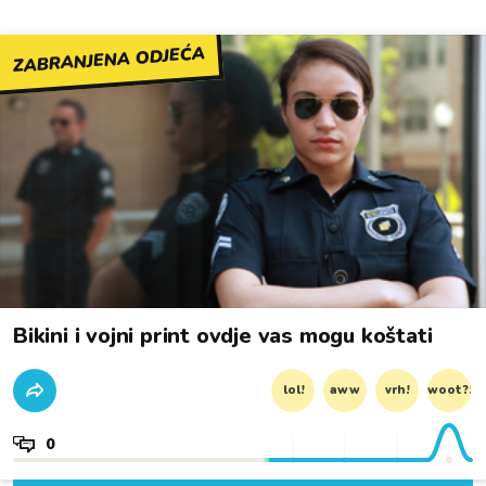
ZABRANJENA ODJEĆA
Bikini i vojni print ovdje vas mogu koštati
lol!
aww
vrh!
woot?!
0