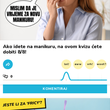
Ako idete na manikuru, na ovom kvizu ćete
dobiti 8/8!
lol!
aww
vrh!
woot?!
0
KOMENTIRAJ
JESTE LI ZA 'FRICY'?