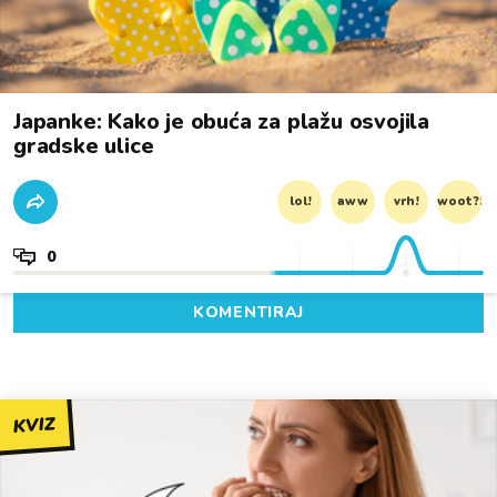
Japanke: Kako je obuća za plažu osvojila
gradske ulice
lol!
aww
vrh!
woot?!
0
KOMENTIRAJ
KVIZ