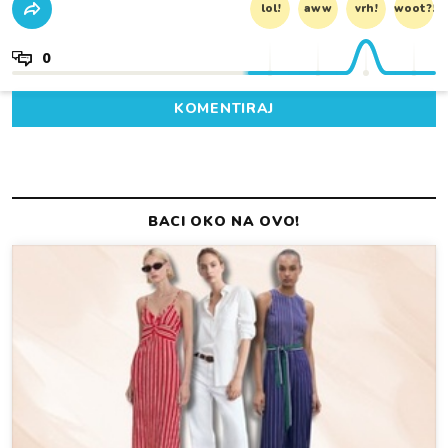
lol!
aww
vrh!
woot?!
0
KOMENTIRAJ