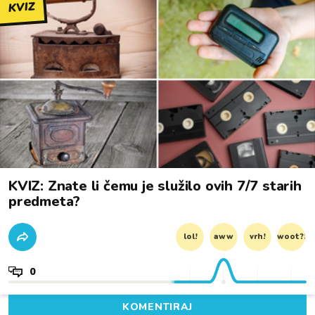
KVIZ
KVIZ: Znate li čemu je služilo ovih 7/7 starih
predmeta?
lol!
aww
vrh!
woot?!
0
KOMENTIRAJ