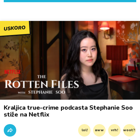
USKORO
Kraljica true-crime podcasta Stephanie Soo
stiže na Netflix
lol!
aww
vrh!
woot?!