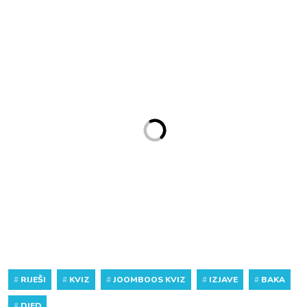
#
RIJEŠI
#
KVIZ
#
JOOMBOOS KVIZ
#
IZJAVE
#
BAKA
#
DJED