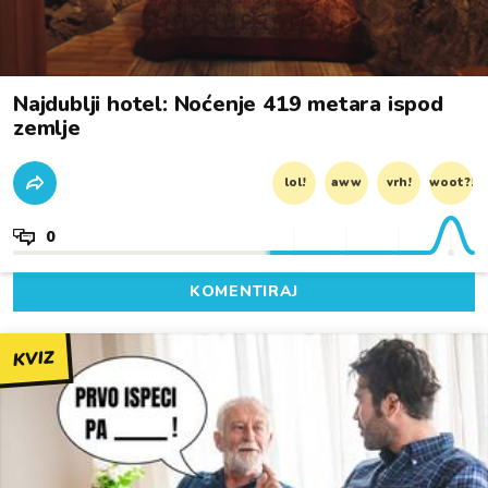
Najdublji hotel: Noćenje 419 metara ispod
zemlje
lol!
aww
vrh!
woot?!
0
KOMENTIRAJ
KVIZ