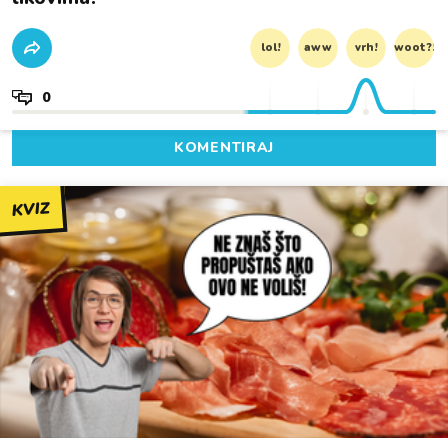
lol!
aww
vrh!
woot?!
0
KOMENTIRAJ
KVIZ