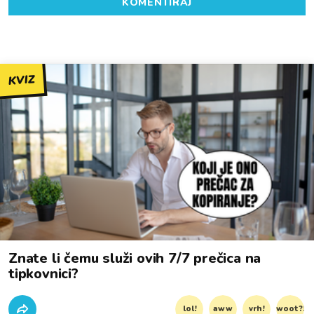
KOMENTIRAJ
KVIZ
Znate li čemu služi ovih 7/7 prečica na
tipkovnici?
lol!
aww
vrh!
woot?!