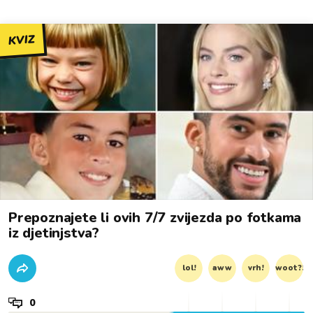
KVIZ
Prepoznajete li ovih 7/7 zvijezda po fotkama
iz djetinjstva?
lol!
aww
vrh!
woot?!
0