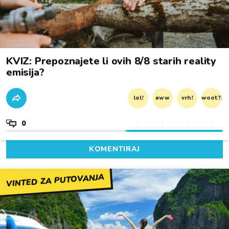
KVIZ: Prepoznajete li ovih 8/8 starih reality
emisija?
lol!
aww
vrh!
woot?!
0
KOMENTIRAJ
VINTED ZA PUTOVANJA