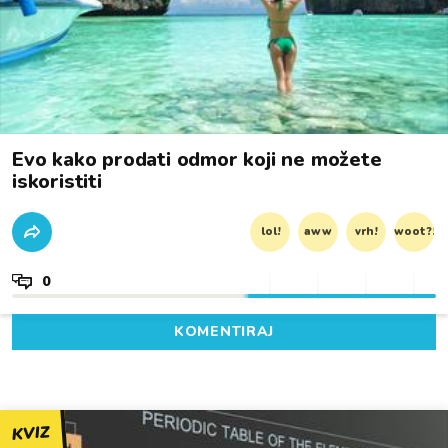
Evo kako prodati odmor koji ne možete
iskoristiti
lol!
aww
vrh!
woot?!
0
KOMENTIRAJ
KVIZ