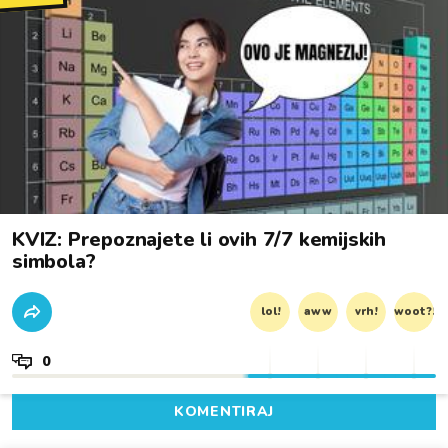
KVIZ: Prepoznajete li ovih 7/7 kemijskih
simbola?
lol!
aww
vrh!
woot?!
0
KOMENTIRAJ