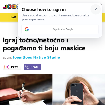
lol!
aww
vrh!
woot?!
Sign in with Google
22. prosinca 2019.
Igraj točno/netočno i
pogađamo ti boju maskice
autor:
JoomBoos Native Studio
Prati
Prati