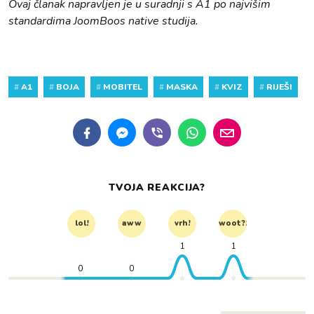
Ovaj članak napravljen je u suradnji s A1 po najvišim
standardima JoomBoos native studija.
#
A1
#
BOJA
#
MOBITEL
#
MASKA
#
KVIZ
#
RIJEŠI
TVOJA REAKCIJA?
lol!
aww
vrh!
woot?!
1
1
0
0