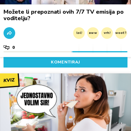
Možete li prepoznati ovih 7/7 TV emisija po
voditelju?
lol!
aww
vrh!
woot?!
0
KOMENTIRAJ
KVIZ