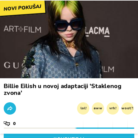
NOVI POKUŠAJ
Billie Eilish u novoj adaptaciji 'Staklenog
zvona'
lol!
aww
vrh!
woot?!
0