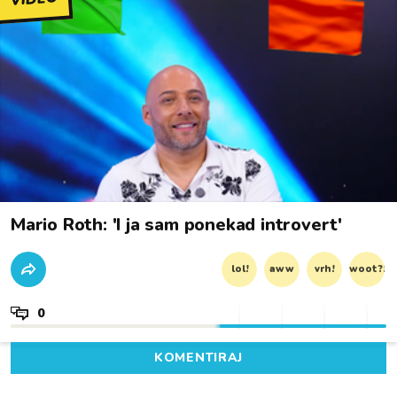
Mario Roth: 'I ja sam ponekad introvert'
lol!
aww
vrh!
woot?!
0
KOMENTIRAJ