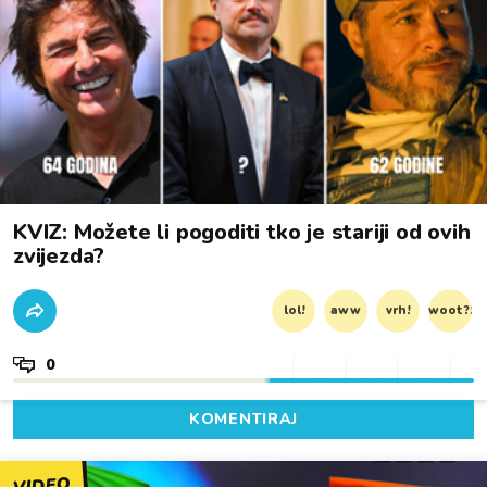
KVIZ: Možete li pogoditi tko je stariji od ovih
zvijezda?
lol!
aww
vrh!
woot?!
0
KOMENTIRAJ
VIDEO