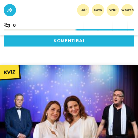
lol!
aww
vrh!
woot?!
0
KOMENTIRAJ
KVIZ