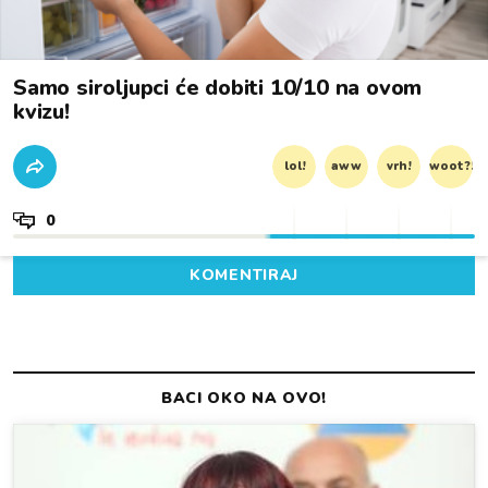
Samo siroljupci će dobiti 10/10 na ovom
kvizu!
lol!
aww
vrh!
woot?!
0
KOMENTIRAJ