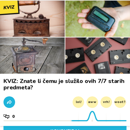
KVIZ
KVIZ: Znate li čemu je služilo ovih 7/7 starih
predmeta?
lol!
aww
vrh!
woot?!
0