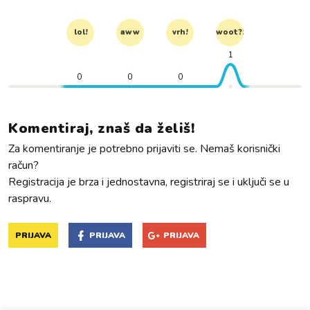
lol!
aww
vrh!
woot?!
1
0
0
0
Komentiraj, znaš da želiš!
Za komentiranje je potrebno prijaviti se. Nemaš korisnički
račun?
Registracija je brza i jednostavna, registriraj se i uključi se u
raspravu.
PRIJAVA
PRIJAVA
PRIJAVA