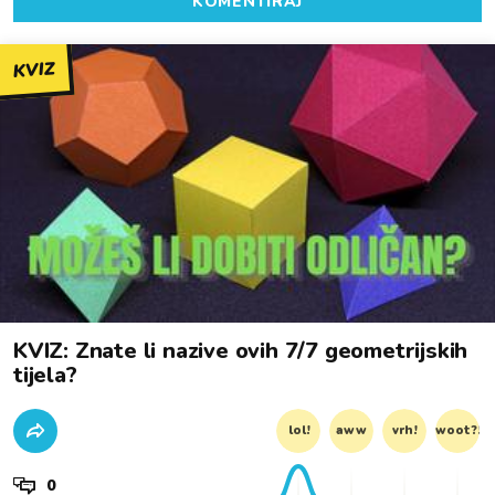
KOMENTIRAJ
KVIZ
KVIZ: Znate li nazive ovih 7/7 geometrijskih
tijela?
lol!
aww
vrh!
woot?!
0