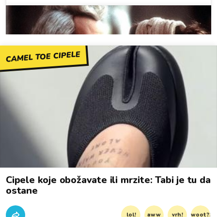
CAMEL TOE CIPELE
Cipele koje obožavate ili mrzite: Tabi je tu da
ostane
lol!
aww
vrh!
woot?!