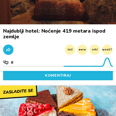
Najdublji hotel: Noćenje 419 metara ispod
zemlje
lol!
aww
vrh!
woot?!
0
KOMENTIRAJ
ZASLADITE SE