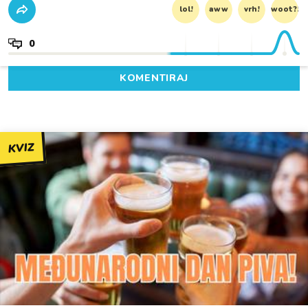
lol!
aww
vrh!
woot?!
0
KOMENTIRAJ
KVIZ