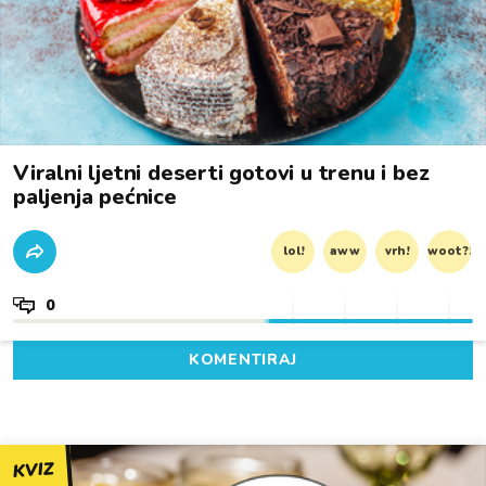
Viralni ljetni deserti gotovi u trenu i bez
paljenja pećnice
lol!
aww
vrh!
woot?!
0
KOMENTIRAJ
KVIZ