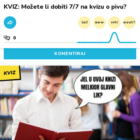
KVIZ: Možete li dobiti 7/7 na kvizu o pivu?
lol!
aww
vrh!
woot?!
0
KOMENTIRAJ
KVIZ