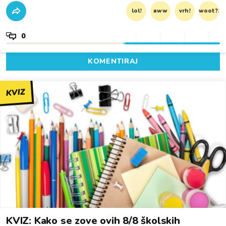
lol!
aww
vrh!
woot?!
0
KOMENTIRAJ
KVIZ
KVIZ: Kako se zove ovih 8/8 školskih