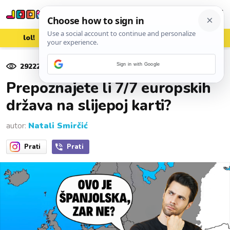
lol!
aww
vrh!
woot?!
29222
pregleda
Sign in with Google
08. listopada 2025.
Prepoznajete li 7/7 europskih
država na slijepoj karti?
autor:
Natali Smirčić
Prati
Prati