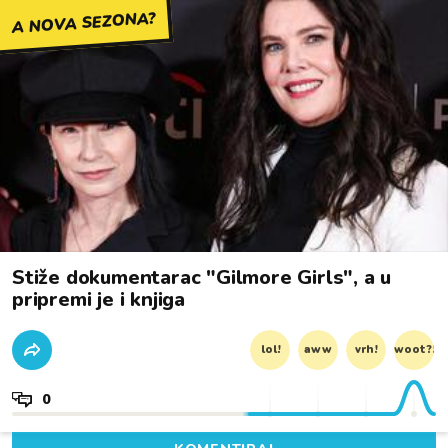
A NOVA SEZONA?
Stiže dokumentarac "Gilmore Girls", a u
pripremi je i knjiga
lol!
aww
vrh!
woot?!
0