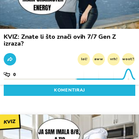
KVIZ: Znate li što znači ovih 7/7 Gen Z
izraza?
lol!
aww
vrh!
woot?!
0
KOMENTIRAJ
KVIZ