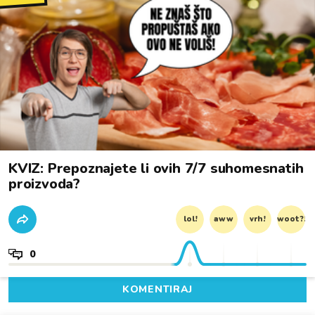
KVIZ: Prepoznajete li ovih 7/7 suhomesnatih
proizvoda?
lol!
aww
vrh!
woot?!
0
KOMENTIRAJ