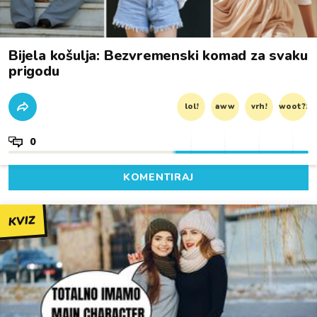
Bijela košulja: Bezvremenski komad za svaku
prigodu
lol!
aww
vrh!
woot?!
0
KOMENTIRAJ
KVIZ