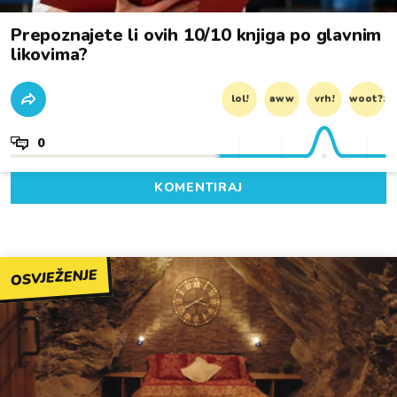
Prepoznajete li ovih 10/10 knjiga po glavnim
likovima?
lol!
aww
vrh!
woot?!
0
KOMENTIRAJ
OSVJEŽENJE