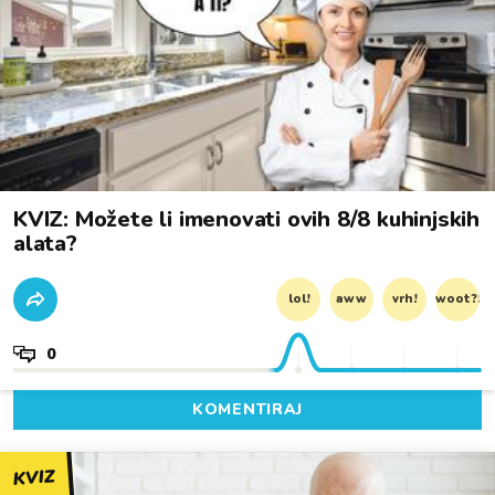
KVIZ: Možete li imenovati ovih 8/8 kuhinjskih
alata?
lol!
aww
vrh!
woot?!
0
KOMENTIRAJ
KVIZ