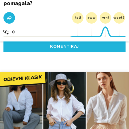
pomagala?
lol!
aww
vrh!
woot?!
0
KOMENTIRAJ
ODJEVNI KLASIK