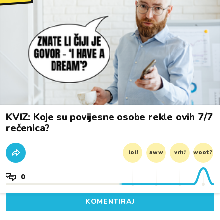
KVIZ: Koje su povijesne osobe rekle ovih 7/7
rečenica?
lol!
aww
vrh!
woot?!
0
KOMENTIRAJ