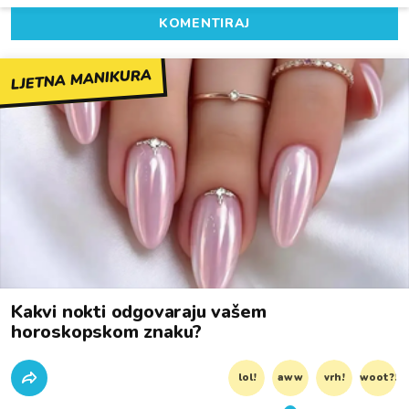
KOMENTIRAJ
LJETNA MANIKURA
Kakvi nokti odgovaraju vašem
horoskopskom znaku?
lol!
aww
vrh!
woot?!