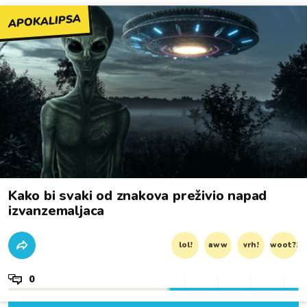
APOKALIPSA
Kako bi svaki od znakova preživio napad
izvanzemaljaca
lol!
aww
vrh!
woot?!
0