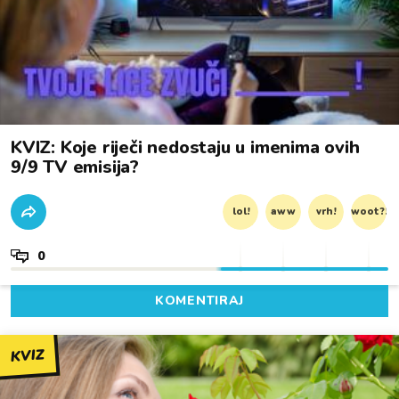
KVIZ: Koje riječi nedostaju u imenima ovih
9/9 TV emisija?
lol!
aww
vrh!
woot?!
0
KOMENTIRAJ
KVIZ