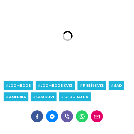
#
JOOMBOOS
#
JOOMBOOS KVIZ
#
RIJEŠI KVIZ
#
SAD
#
AMERIKA
#
GRADOVI
#
GEOGRAFIJA