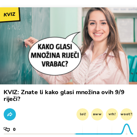
KVIZ
KVIZ: Znate li kako glasi množina ovih 9/9
riječi?
lol!
aww
vrh!
woot?!
0