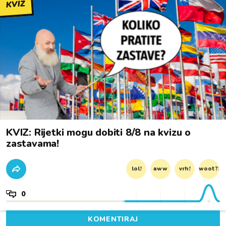
KVIZ
KVIZ: Rijetki mogu dobiti 8/8 na kvizu o
zastavama!
lol!
aww
vrh!
woot?!
0
KOMENTIRAJ