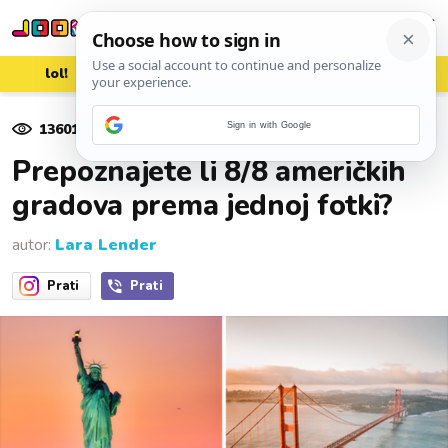
lol!
aww
vrh!
woot?!
13601
pregleda
Sign in with Google
29. studenoga 2024.
Prepoznajete li 8/8 američkih
gradova prema jednoj fotki?
autor:
Lara Lender
Prati
Prati