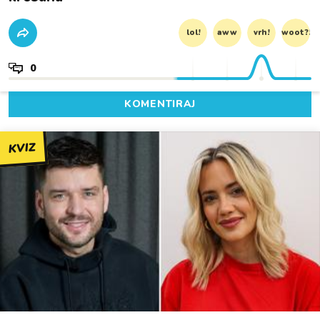
lol!
aww
vrh!
woot?!
0
KOMENTIRAJ
KVIZ