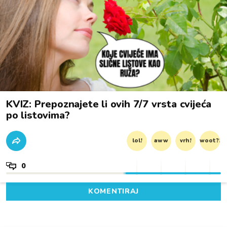
KVIZ: Prepoznajete li ovih 7/7 vrsta cvijeća
po listovima?
lol!
aww
vrh!
woot?!
0
KOMENTIRAJ