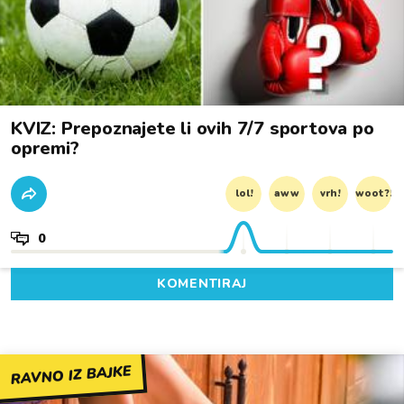
KVIZ: Prepoznajete li ovih 7/7 sportova po
opremi?
lol!
aww
vrh!
woot?!
0
KOMENTIRAJ
RAVNO IZ BAJKE