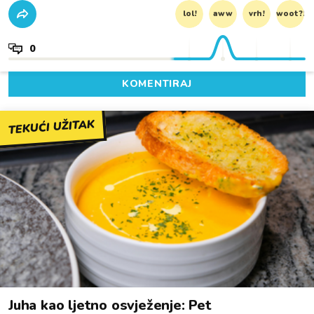
lol!
aww
vrh!
woot?!
0
KOMENTIRAJ
TEKUĆI UŽITAK
Juha kao ljetno osvježenje: Pet