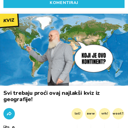
KOMENTIRAJ
KVIZ
Svi trebaju proći ovaj najlakši kviz iz
geografije!
lol!
aww
vrh!
woot?!
0