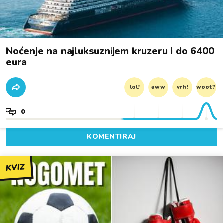
Noćenje na najluksuznijem kruzeru i do 6400
eura
lol!
aww
vrh!
woot?!
0
KOMENTIRAJ
KVIZ