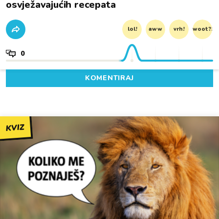
osvježavajućih recepata
lol!
aww
vrh!
woot?!
0
KOMENTIRAJ
KVIZ