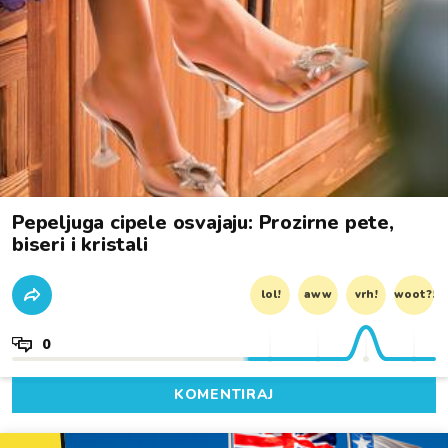
Pepeljuga cipele osvajaju: Prozirne pete,
biseri i kristali
lol!
aww
vrh!
woot?!
0
KOMENTIRAJ