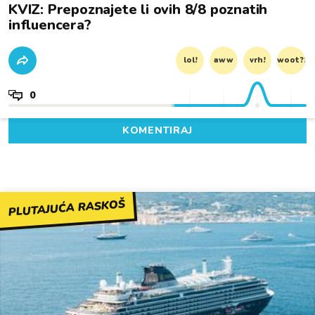
KVIZ: Prepoznajete li ovih 8/8 poznatih
influencera?
lol!
aww
vrh!
woot?!
0
KOMENTIRAJ
PLUTAJUĆA RASKOŠ