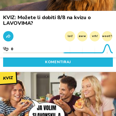
KVIZ: Možete li dobiti 8/8 na kvizu o
LAVOVIMA?
lol!
aww
vrh!
woot?!
0
KOMENTIRAJ
KVIZ