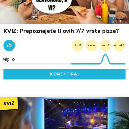
KVIZ: Prepoznajete li ovih 7/7 vrsta pizze?
lol!
aww
vrh!
woot?!
0
KOMENTIRAJ
KVIZ