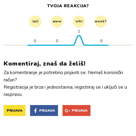
TVOJA REAKCIJA?
lol!
aww
vrh!
woot?!
1
0
0
0
Komentiraj, znaš da želiš!
Za komentiranje je potrebno prijaviti se. Nemaš korisnički
račun?
Registracija je brza i jednostavna, registriraj se i uključi se u
raspravu.
PRIJAVA
PRIJAVA
PRIJAVA