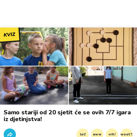
KVIZ
Samo stariji od 20 sjetit će se ovih 7/7 igara
iz djetinjstva!
lol!
aww
vrh!
woot?!