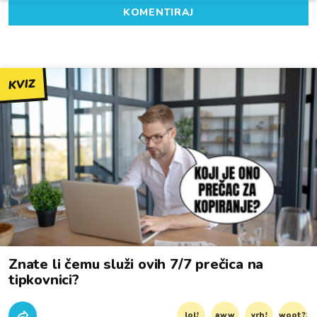
KOMENTIRAJ
KVIZ
Znate li čemu služi ovih 7/7 prečica na
tipkovnici?
lol!
aww
vrh!
woot?!