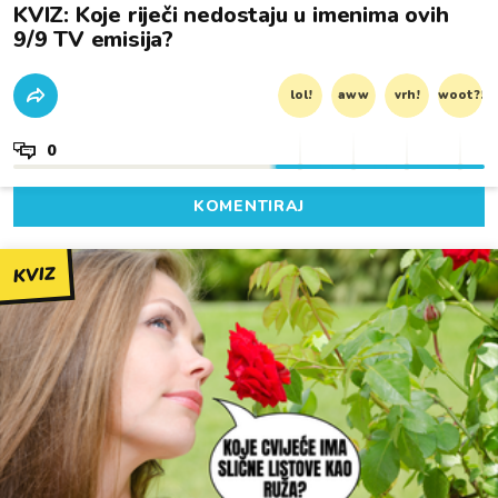
KVIZ: Koje riječi nedostaju u imenima ovih
9/9 TV emisija?
lol!
aww
vrh!
woot?!
0
KOMENTIRAJ
KVIZ