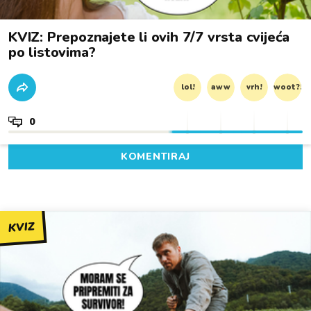
KVIZ: Prepoznajete li ovih 7/7 vrsta cvijeća
po listovima?
lol!
aww
vrh!
woot?!
0
KOMENTIRAJ
KVIZ