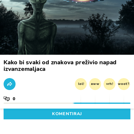
Kako bi svaki od znakova preživio napad
izvanzemaljaca
lol!
aww
vrh!
woot?!
0
KOMENTIRAJ