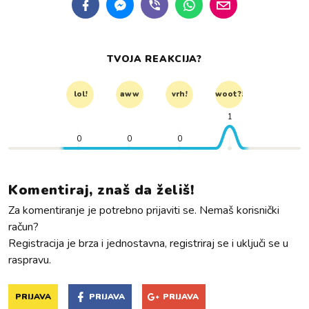
TVOJA REAKCIJA?
lol!
aww
vrh!
woot?!
1
0
0
0
Komentiraj, znaš da želiš!
Za komentiranje je potrebno prijaviti se. Nemaš korisnički
račun?
Registracija je brza i jednostavna, registriraj se i uključi se u
raspravu.
PRIJAVA
PRIJAVA
PRIJAVA