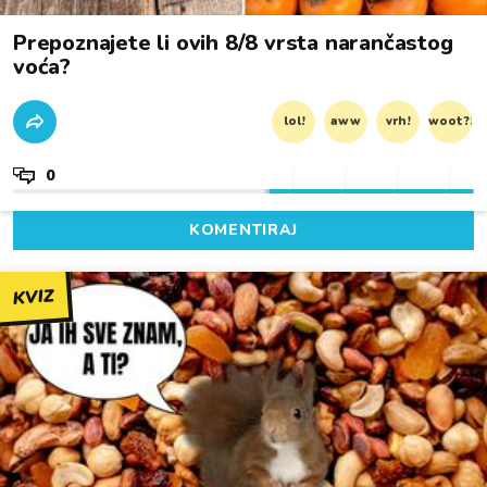
Prepoznajete li ovih 8/8 vrsta narančastog
voća?
lol!
aww
vrh!
woot?!
0
KOMENTIRAJ
KVIZ