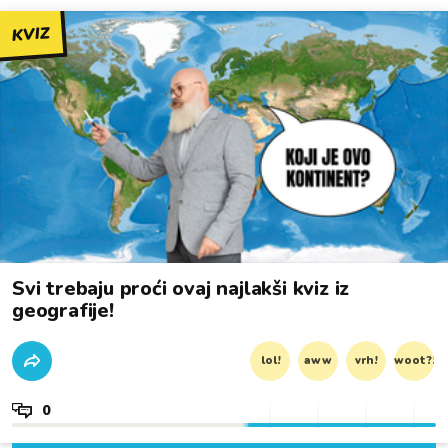
KVIZ
Svi trebaju proći ovaj najlakši kviz iz
geografije!
lol!
aww
vrh!
woot?!
0