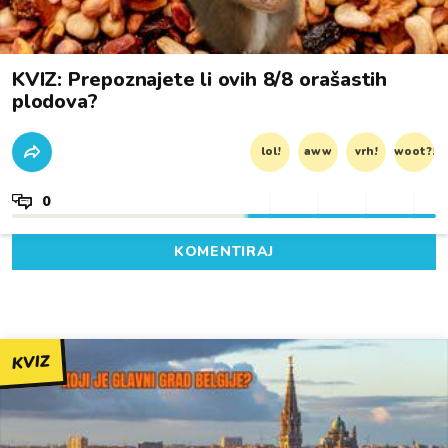
KVIZ: Prepoznajete li ovih 8/8 orašastih
plodova?
lol!
aww
vrh!
woot?!
0
KOMENTIRAJ
KVIZ