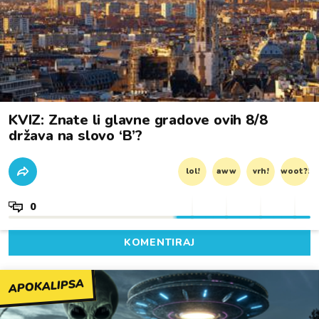
KVIZ: Znate li glavne gradove ovih 8/8
država na slovo ‘B’?
lol!
aww
vrh!
woot?!
0
KOMENTIRAJ
APOKALIPSA