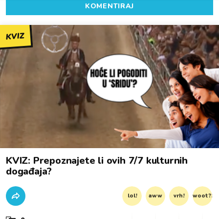
KOMENTIRAJ
KVIZ
KVIZ: Prepoznajete li ovih 7/7 kulturnih
događaja?
lol!
aww
vrh!
woot?!