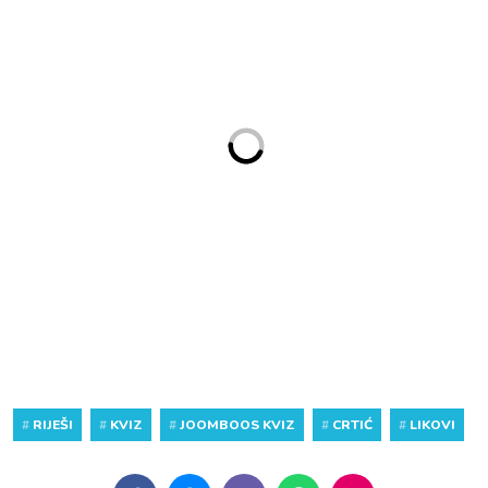
#
RIJEŠI
#
KVIZ
#
JOOMBOOS KVIZ
#
CRTIĆ
#
LIKOVI