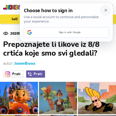
lol!
aww
vrh!
woot?!
20205
pregleda
Sign in with Google
17. travnja 2024.
Prepoznajete li likove iz 8/8
crtića koje smo svi gledali?
autor:
JoomBoos
Prati
Prati