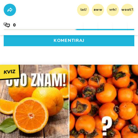
lol!
aww
vrh!
woot?!
0
KOMENTIRAJ
KVIZ