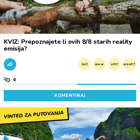
KVIZ: Prepoznajete li ovih 8/8 starih reality
emisija?
lol!
aww
vrh!
woot?!
0
KOMENTIRAJ
VINTED ZA PUTOVANJA