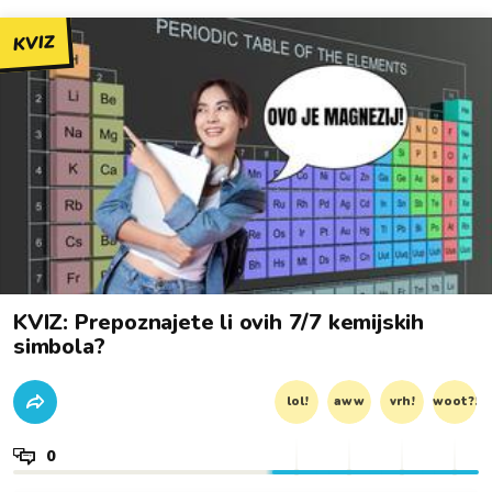
KVIZ
KVIZ: Prepoznajete li ovih 7/7 kemijskih
simbola?
lol!
aww
vrh!
woot?!
0