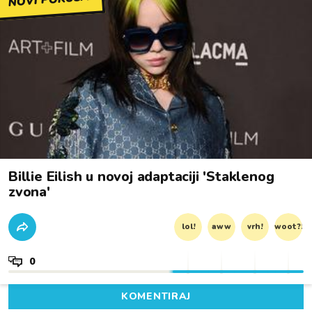
Billie Eilish u novoj adaptaciji 'Staklenog
zvona'
lol!
aww
vrh!
woot?!
0
KOMENTIRAJ