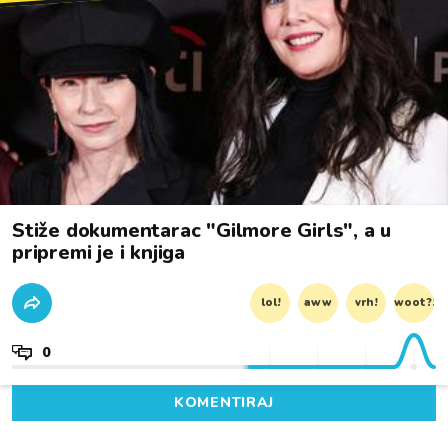
Stiže dokumentarac "Gilmore Girls", a u
pripremi je i knjiga
lol!
aww
vrh!
woot?!
0
KOMENTIRAJ