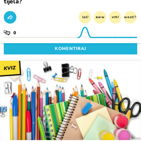
tijela?
lol!
aww
vrh!
woot?!
0
KOMENTIRAJ
KVIZ