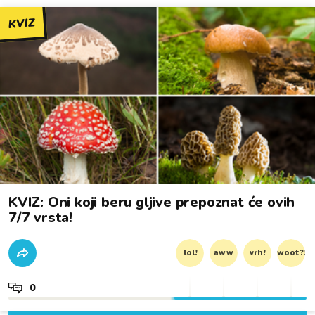
KVIZ
KVIZ: Oni koji beru gljive prepoznat će ovih
7/7 vrsta!
lol!
aww
vrh!
woot?!
0