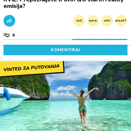
emisija?
lol!
aww
vrh!
woot?!
0
KOMENTIRAJ
VINTED ZA PUTOVANJA