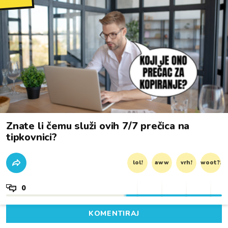
Znate li čemu služi ovih 7/7 prečica na
tipkovnici?
lol!
aww
vrh!
woot?!
0
KOMENTIRAJ