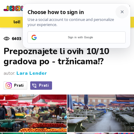
lol!
aww
vrh!
woot?!
6403
pregleda
Sign in with Google
13. veljače 2023.
Prepoznajete li ovih 10/10
gradova po - tržnicama!?
autor:
Lara Lender
Prati
Prati