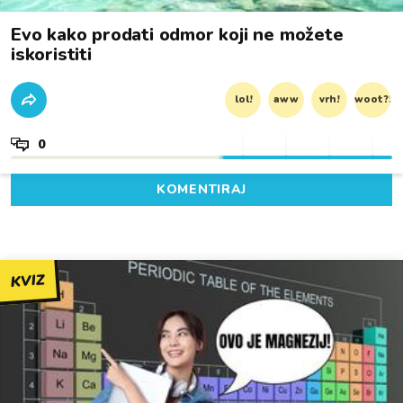
Evo kako prodati odmor koji ne možete
iskoristiti
lol!
aww
vrh!
woot?!
0
KOMENTIRAJ
KVIZ