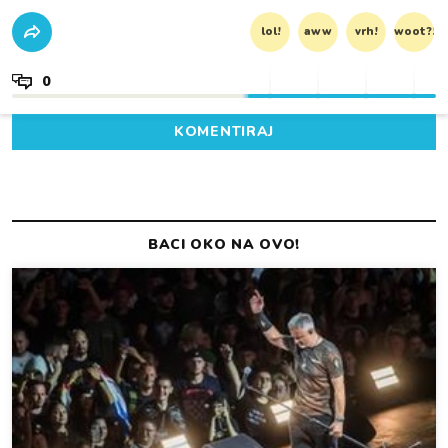
lol!
aww
vrh!
woot?!
0
KOMENTIRAJ