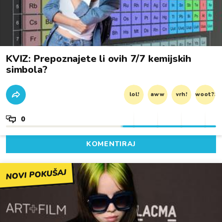
KVIZ: Prepoznajete li ovih 7/7 kemijskih
simbola?
lol!
aww
vrh!
woot?!
0
KOMENTIRAJ
NOVI POKUŠAJ