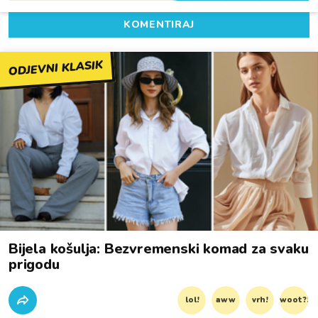
KOMENTIRAJ
ODJEVNI KLASIK
Bijela košulja: Bezvremenski komad za svaku
prigodu
lol!
aww
vrh!
woot?!