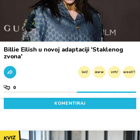
Billie Eilish u novoj adaptaciji 'Staklenog
zvona'
lol!
aww
vrh!
woot?!
0
KOMENTIRAJ
KVIZ