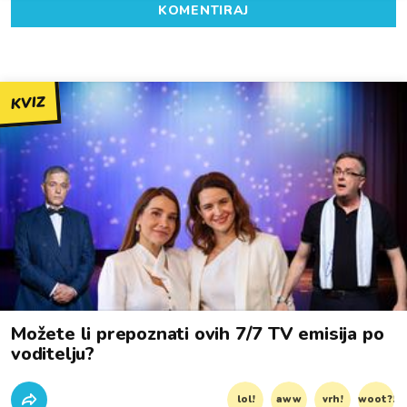
KOMENTIRAJ
KVIZ
Možete li prepoznati ovih 7/7 TV emisija po
voditelju?
lol!
aww
vrh!
woot?!