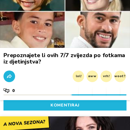
Prepoznajete li ovih 7/7 zvijezda po fotkama
iz djetinjstva?
lol!
aww
vrh!
woot?!
0
KOMENTIRAJ
A NOVA SEZONA?