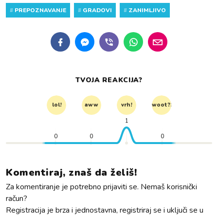
#
PREPOZNAVANJE
#
GRADOVI
#
ZANIMLJIVO
TVOJA REAKCIJA?
lol!
aww
vrh!
woot?!
1
0
0
0
Komentiraj, znaš da želiš!
Za komentiranje je potrebno prijaviti se. Nemaš korisnički
račun?
Registracija je brza i jednostavna, registriraj se i uključi se u