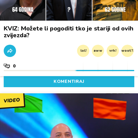
KVIZ: Možete li pogoditi tko je stariji od ovih
zvijezda?
lol!
aww
vrh!
woot?!
0
KOMENTIRAJ
VIDEO