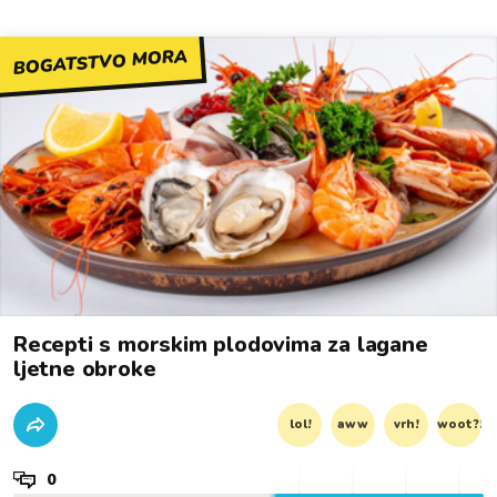
BOGATSTVO MORA
Recepti s morskim plodovima za lagane
ljetne obroke
lol!
aww
vrh!
woot?!
0