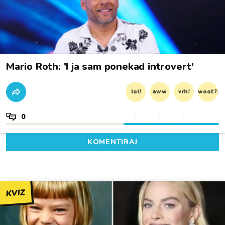
Mario Roth: 'I ja sam ponekad introvert'
lol!
aww
vrh!
woot?!
0
KOMENTIRAJ
KVIZ