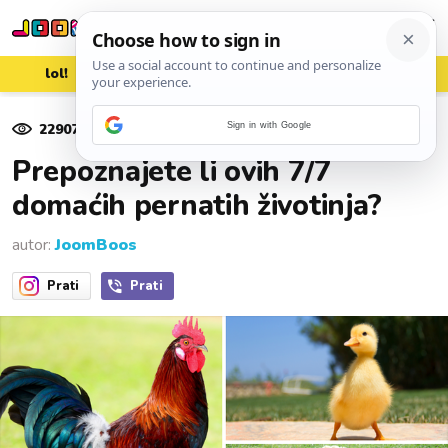
lol!
aww
vrh!
woot?!
22907
pregleda
Sign in with Google
16. lipnja 2024.
Prepoznajete li ovih 7/7
domaćih pernatih životinja?
autor:
JoomBoos
Prati
Prati