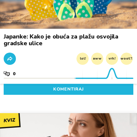
Japanke: Kako je obuća za plažu osvojila
gradske ulice
lol!
aww
vrh!
woot?!
0
KOMENTIRAJ
KVIZ