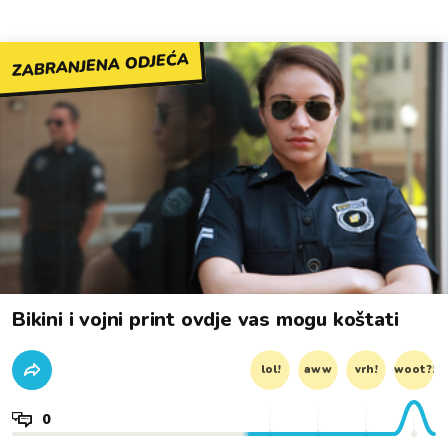
ZABRANJENA ODJEĆA
Bikini i vojni print ovdje vas mogu koštati
lol!
aww
vrh!
woot?!
0