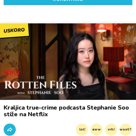
USKORO
Kraljica true-crime podcasta Stephanie Soo
stiže na Netflix
lol!
aww
vrh!
woot?!