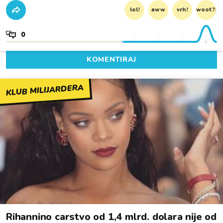
lol!
aww
vrh!
woot?!
0
KOMENTIRAJ
KLUB MILIJARDERA
Rihannino carstvo od 1,4 mlrd. dolara nije od