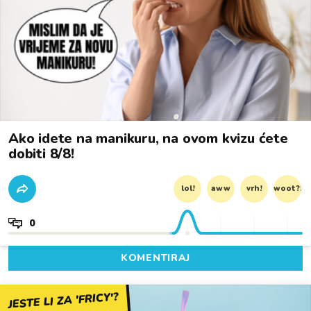
Ako idete na manikuru, na ovom kvizu ćete
dobiti 8/8!
lol!
aww
vrh!
woot?!
0
KOMENTIRAJ
JESTE LI ZA 'FRICY'?