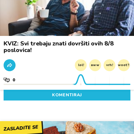
KVIZ: Svi trebaju znati dovršiti ovih 8/8
poslovica!
lol!
aww
vrh!
woot?!
0
KOMENTIRAJ
ZASLADITE SE