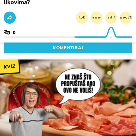
likovima?
lol!
aww
vrh!
woot?!
0
KOMENTIRAJ
KVIZ