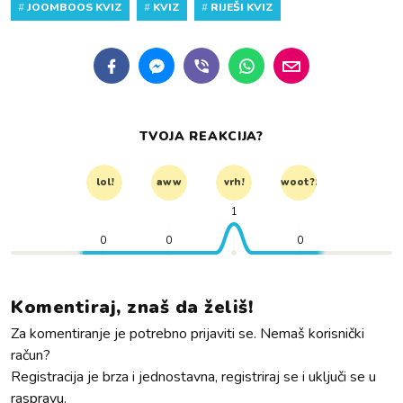
#
JOOMBOOS KVIZ
#
KVIZ
#
RIJEŠI KVIZ
TVOJA REAKCIJA?
lol!
aww
vrh!
woot?!
1
0
0
0
Komentiraj, znaš da želiš!
Za komentiranje je potrebno prijaviti se. Nemaš korisnički
račun?
Registracija je brza i jednostavna, registriraj se i uključi se u
raspravu.