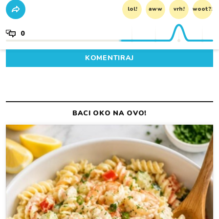
lol!
aww
vrh!
woot?!
0
KOMENTIRAJ