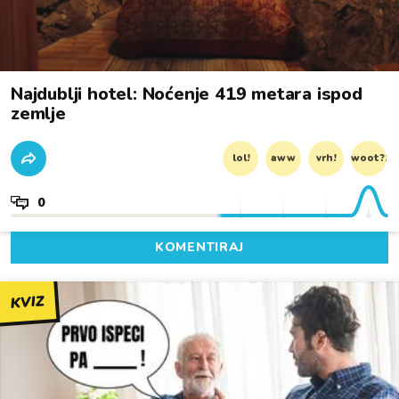
Najdublji hotel: Noćenje 419 metara ispod
zemlje
lol!
aww
vrh!
woot?!
0
KOMENTIRAJ
KVIZ