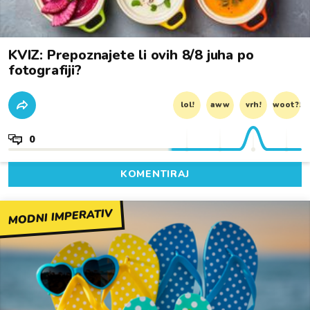
KVIZ: Prepoznajete li ovih 8/8 juha po
fotografiji?
lol!
aww
vrh!
woot?!
0
KOMENTIRAJ
MODNI IMPERATIV