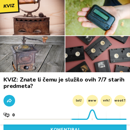
KVIZ
KVIZ: Znate li čemu je služilo ovih 7/7 starih
predmeta?
lol!
aww
vrh!
woot?!
0
KOMENTIRAJ