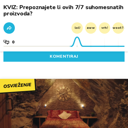
KVIZ: Prepoznajete li ovih 7/7 suhomesnatih
proizvoda?
lol!
aww
vrh!
woot?!
0
KOMENTIRAJ
OSVJEŽENJE