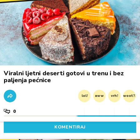
Viralni ljetni deserti gotovi u trenu i bez
paljenja pećnice
lol!
aww
vrh!
woot?!
0
KOMENTIRAJ