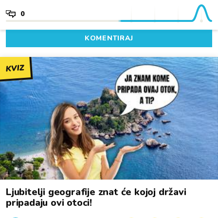
0
KOMENTIRAJ
KVIZ
Ljubitelji geografije znat će kojoj državi
pripadaju ovi otoci!