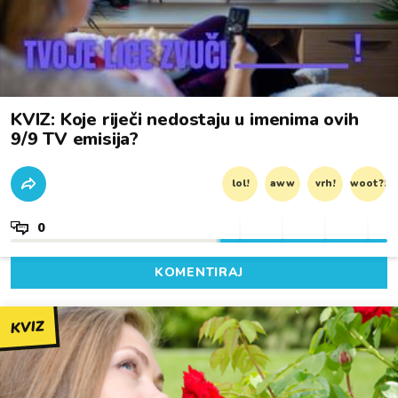
KVIZ: Koje riječi nedostaju u imenima ovih
9/9 TV emisija?
lol!
aww
vrh!
woot?!
0
KOMENTIRAJ
KVIZ