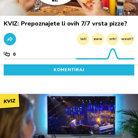
KVIZ: Prepoznajete li ovih 7/7 vrsta pizze?
lol!
aww
vrh!
woot?!
0
KOMENTIRAJ
KVIZ