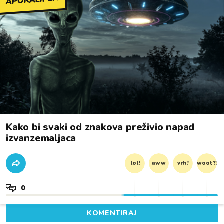
APOKALIPSA
Kako bi svaki od znakova preživio napad
izvanzemaljaca
lol!
aww
vrh!
woot?!
0
KOMENTIRAJ