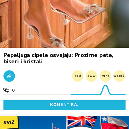
Pepeljuga cipele osvajaju: Prozirne pete,
biseri i kristali
lol!
aww
vrh!
woot?!
0
KOMENTIRAJ
KVIZ