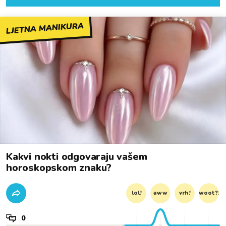
LJETNA MANIKURA
Kakvi nokti odgovaraju vašem
horoskopskom znaku?
lol!
aww
vrh!
woot?!
0