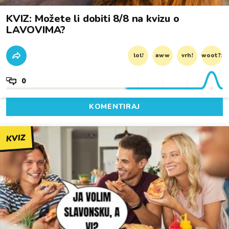
KVIZ: Možete li dobiti 8/8 na kvizu o
LAVOVIMA?
lol!
aww
vrh!
woot?!
0
KOMENTIRAJ
KVIZ