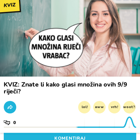
KVIZ
KVIZ: Znate li kako glasi množina ovih 9/9
riječi?
lol!
aww
vrh!
woot?!
0
KOMENTIRAJ