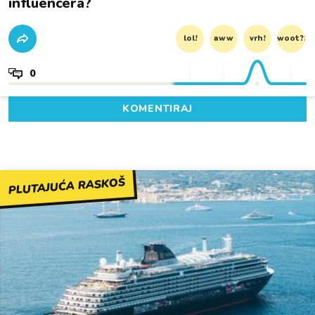
influencera?
lol!
aww
vrh!
woot?!
0
KOMENTIRAJ
PLUTAJUĆA RASKOŠ