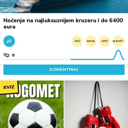
Noćenje na najluksuznijem kruzeru i do 6400
eura
lol!
aww
vrh!
woot?!
0
KOMENTIRAJ
KVIZ