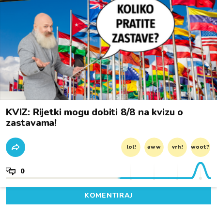
KVIZ: Rijetki mogu dobiti 8/8 na kvizu o
zastavama!
lol!
aww
vrh!
woot?!
0
KOMENTIRAJ