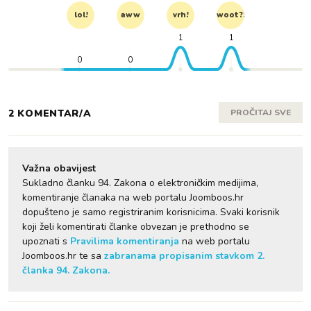
lol!
aww
vrh!
woot?!
1
1
0
0
2 KOMENTAR/A
PROČITAJ SVE
Važna obavijest
Sukladno članku 94. Zakona o elektroničkim medijima,
komentiranje članaka na web portalu Joomboos.hr
dopušteno je samo registriranim korisnicima. Svaki korisnik
koji želi komentirati članke obvezan je prethodno se
upoznati s
Pravilima komentiranja
na web portalu
Joomboos.hr te sa
zabranama propisanim stavkom 2.
članka 94. Zakona.