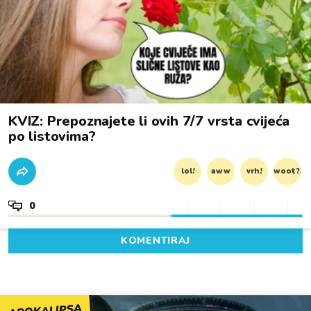
KVIZ: Prepoznajete li ovih 7/7 vrsta cvijeća
po listovima?
lol!
aww
vrh!
woot?!
0
KOMENTIRAJ