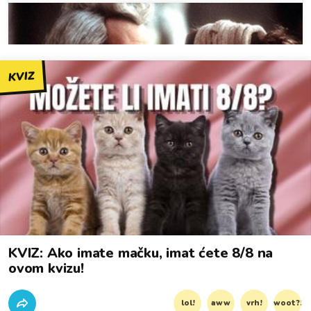
KVIZ
KVIZ: Ako imate mačku, imat ćete 8/8 na
ovom kvizu!
lol!
aww
vrh!
woot?!