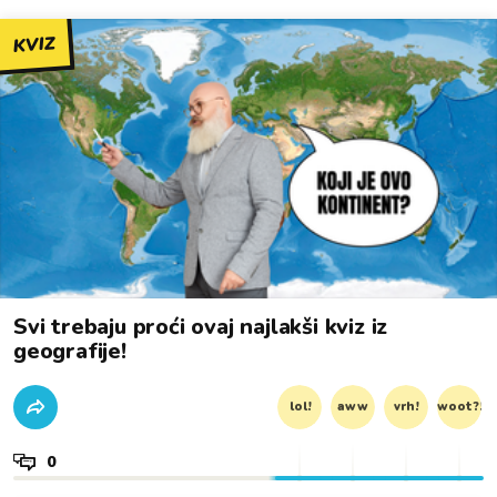
KVIZ
Svi trebaju proći ovaj najlakši kviz iz
geografije!
lol!
aww
vrh!
woot?!
0