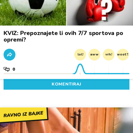
KVIZ: Prepoznajete li ovih 7/7 sportova po
opremi?
lol!
aww
vrh!
woot?!
0
KOMENTIRAJ
RAVNO IZ BAJKE