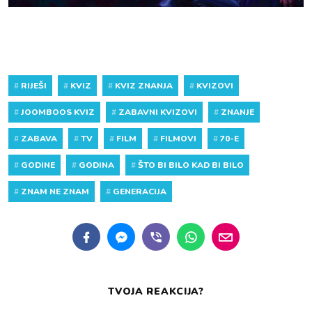
#
RIJEŠI
#
KVIZ
#
KVIZ ZNANJA
#
KVIZOVI
#
JOOMBOOS KVIZ
#
ZABAVNI KVIZOVI
#
ZNANJE
#
ZABAVA
#
TV
#
FILM
#
FILMOVI
#
70-E
#
GODINE
#
GODINA
#
ŠTO BI BILO KAD BI BILO
#
ZNAM NE ZNAM
#
GENERACIJA
TVOJA REAKCIJA?