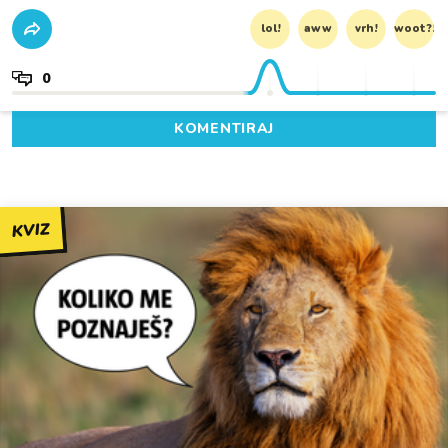
lol!
aww
vrh!
woot?!
0
KOMENTIRAJ
KVIZ