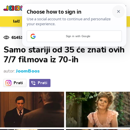
lol!
aww
vrh!
woot?!
61451
pregleda
Sign in with Google
18. ožujka 2021.
Samo stariji od 35 će znati ovih
7/7 filmova iz 70-ih
autor:
JoomBoos
Prati
Prati