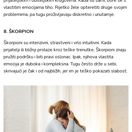
prijateljskim i obiteljskim krugovima. Kada su sami, bore se s
vlastitim emocijama tiho. Rijetko žele opteretiti druge svojim
problemima, pa tugu proživljavaju diskretno i unutarnje.
8. ŠKORPION
Škorpioni su intenzivni, strastveni i vrlo intuitivni. Kada
prijatelji ili bližnji prolaze kroz teške trenutke, Škorpioni znaju
pružiti podršku i biti pravi oslonac. Ipak, njihova vlastita
emocija je duboka i kompleksna. Tugu često drže u sebi,
skrivajući je čak i od najbližih, jer im je teško pokazati slabost.