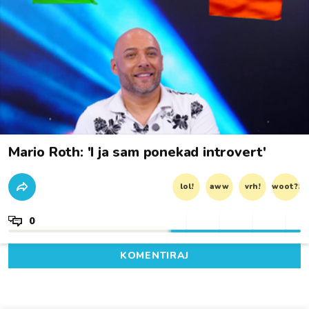
Mario Roth: 'I ja sam ponekad introvert'
lol!
aww
vrh!
woot?!
0
KOMENTIRAJ