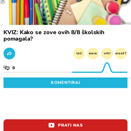
KVIZ: Kako se zove ovih 8/8 školskih
pomagala?
lol!
aww
vrh!
woot?!
0
KOMENTIRAJ
PRATI NAS