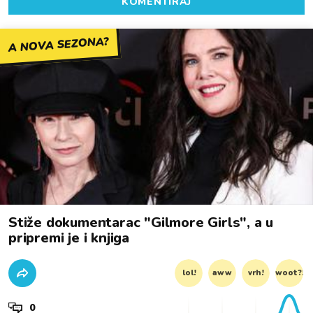
KOMENTIRAJ
A NOVA SEZONA?
Stiže dokumentarac "Gilmore Girls", a u
pripremi je i knjiga
lol!
aww
vrh!
woot?!
0