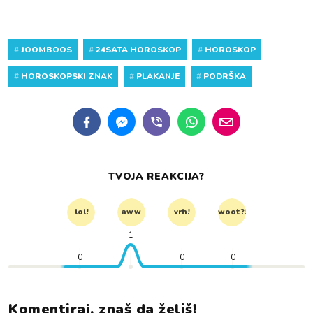
#
JOOMBOOS
#
24SATA HOROSKOP
#
HOROSKOP
#
HOROSKOPSKI ZNAK
#
PLAKANJE
#
PODRŠKA
TVOJA REAKCIJA?
lol!
aww
vrh!
woot?!
1
0
0
0
Komentiraj, znaš da želiš!