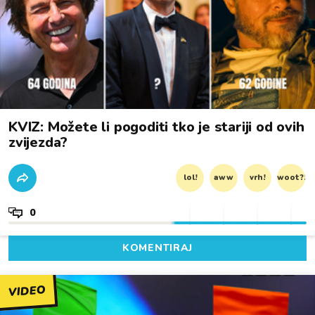
KVIZ: Možete li pogoditi tko je stariji od ovih
zvijezda?
lol!
aww
vrh!
woot?!
0
KOMENTIRAJ
VIDEO