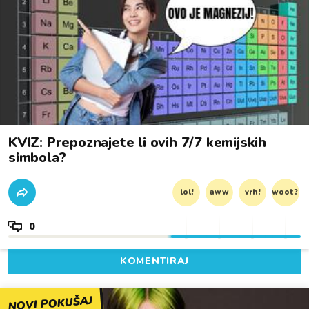
KVIZ: Prepoznajete li ovih 7/7 kemijskih
simbola?
lol!
aww
vrh!
woot?!
0
KOMENTIRAJ
NOVI POKUŠAJ