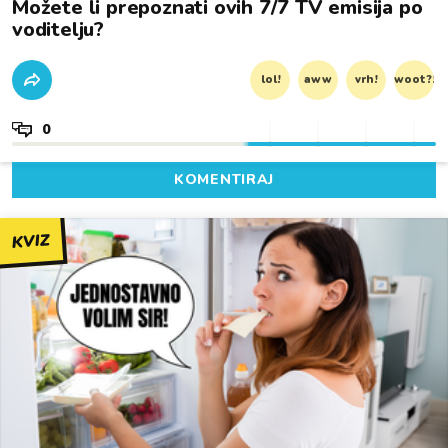
Možete li prepoznati ovih 7/7 TV emisija po
voditelju?
lol!
aww
vrh!
woot?!
0
KOMENTIRAJ
KVIZ