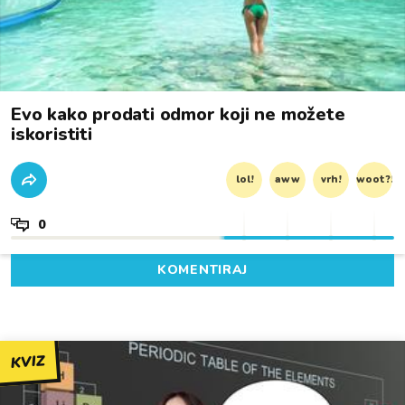
Evo kako prodati odmor koji ne možete
iskoristiti
lol!
aww
vrh!
woot?!
0
KOMENTIRAJ
KVIZ