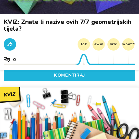
KVIZ: Znate li nazive ovih 7/7 geometrijskih
tijela?
lol!
aww
vrh!
woot?!
0
KOMENTIRAJ
KVIZ