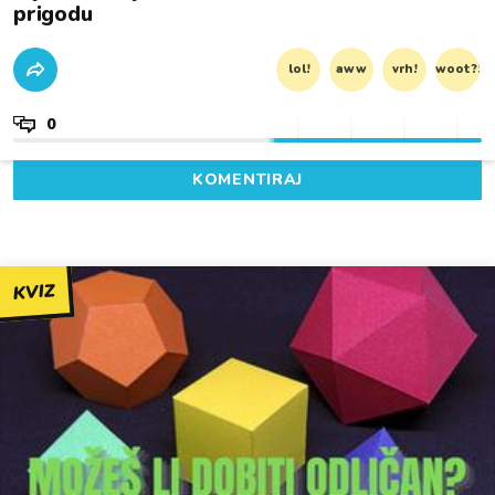
prigodu
lol!
aww
vrh!
woot?!
0
KOMENTIRAJ
KVIZ