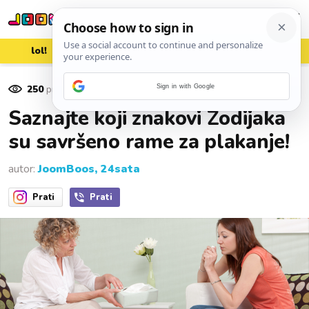
lol!
aww
vrh!
woot?!
250
pregleda
Sign in with Google
12. rujna 2025.
Saznajte koji znakovi Zodijaka
su savršeno rame za plakanje!
autor:
JoomBoos, 24sata
Prati
Prati