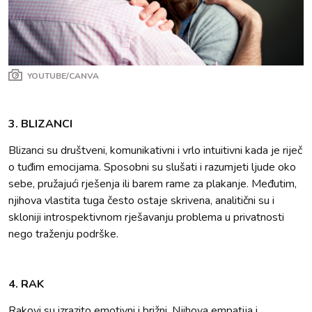
YOUTUBE/CANVA
3. BLIZANCI
Blizanci su društveni, komunikativni i vrlo intuitivni kada je riječ
o tuđim emocijama. Sposobni su slušati i razumjeti ljude oko
sebe, pružajući rješenja ili barem rame za plakanje. Međutim,
njihova vlastita tuga često ostaje skrivena, analitični su i
skloniji introspektivnom rješavanju problema u privatnosti
nego traženju podrške.
4. RAK
Rakovi su izrazito emotivni i brižni. Njihova empatija i