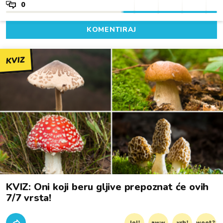
0
KOMENTIRAJ
KVIZ
KVIZ: Oni koji beru gljive prepoznat će ovih
7/7 vrsta!
lol!
aww
vrh!
woot?!