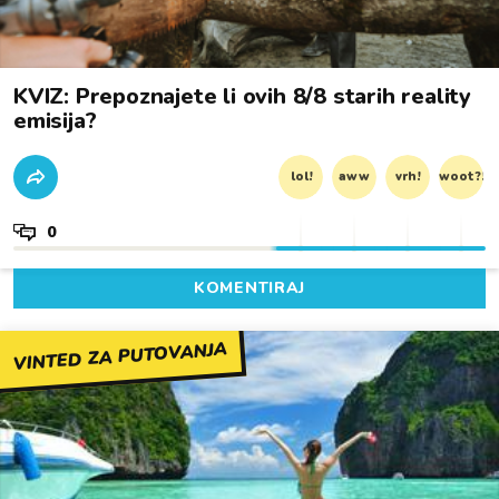
KVIZ: Prepoznajete li ovih 8/8 starih reality
emisija?
lol!
aww
vrh!
woot?!
0
KOMENTIRAJ
VINTED ZA PUTOVANJA