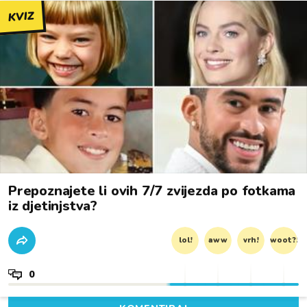
KVIZ
Prepoznajete li ovih 7/7 zvijezda po fotkama
iz djetinjstva?
lol!
aww
vrh!
woot?!
0