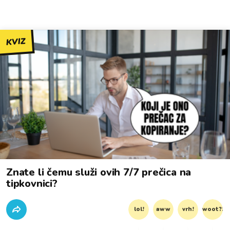
KVIZ
Znate li čemu služi ovih 7/7 prečica na
tipkovnici?
lol!
aww
vrh!
woot?!