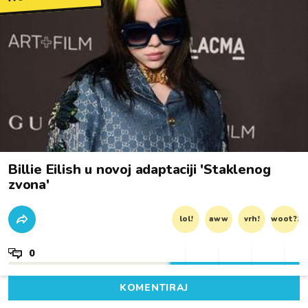
Billie Eilish u novoj adaptaciji 'Staklenog
zvona'
lol!
aww
vrh!
woot?!
0
KOMENTIRAJ