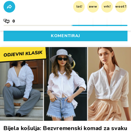
lol!
aww
vrh!
woot?!
0
KOMENTIRAJ
ODJEVNI KLASIK
Bijela košulja: Bezvremenski komad za svaku