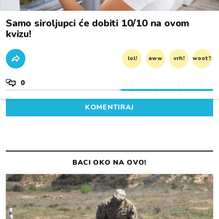
Samo siroljupci će dobiti 10/10 na ovom
kvizu!
lol!
aww
vrh!
woot?!
0
KOMENTIRAJ