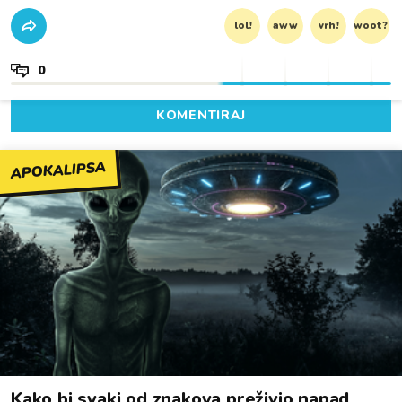
lol!
aww
vrh!
woot?!
0
KOMENTIRAJ
APOKALIPSA
Kako bi svaki od znakova preživio napad