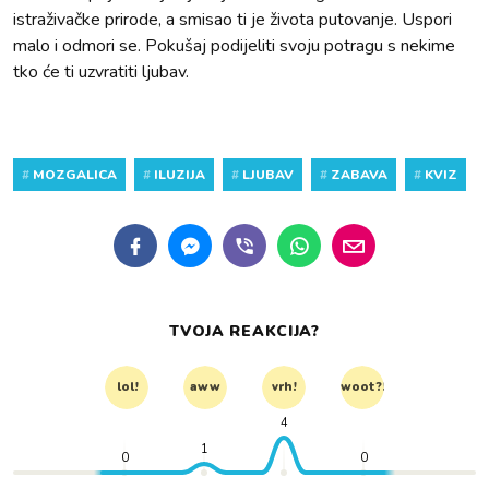
istraživačke prirode, a smisao ti je života putovanje. Uspori
malo i odmori se. Pokušaj podijeliti svoju potragu s nekime
tko će ti uzvratiti ljubav.
#
MOZGALICA
#
ILUZIJA
#
LJUBAV
#
ZABAVA
#
KVIZ
TVOJA REAKCIJA?
lol!
aww
vrh!
woot?!
4
1
0
0