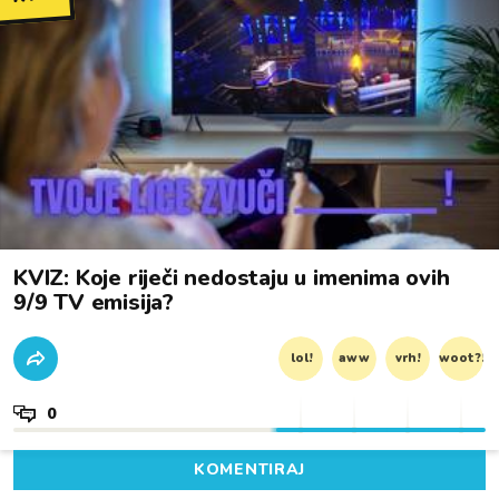
KVIZ: Koje riječi nedostaju u imenima ovih
9/9 TV emisija?
lol!
aww
vrh!
woot?!
0
KOMENTIRAJ