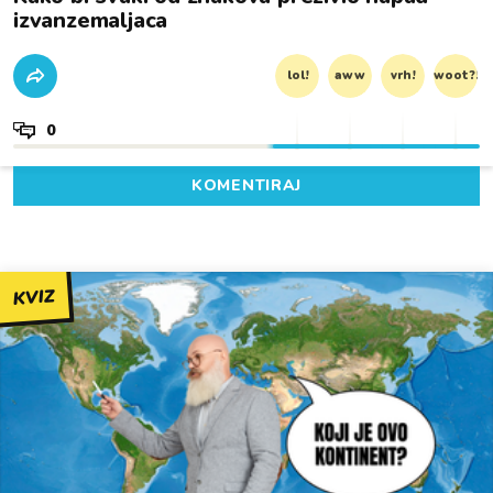
izvanzemaljaca
lol!
aww
vrh!
woot?!
0
KOMENTIRAJ
KVIZ