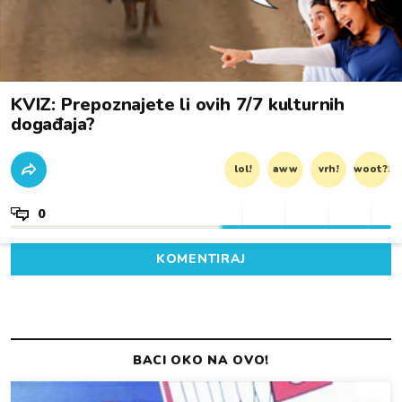
KVIZ: Prepoznajete li ovih 7/7 kulturnih
događaja?
lol!
aww
vrh!
woot?!
0
KOMENTIRAJ