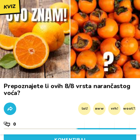
KVIZ
Prepoznajete li ovih 8/8 vrsta narančastog
voća?
lol!
aww
vrh!
woot?!
0
KOMENTIRAJ