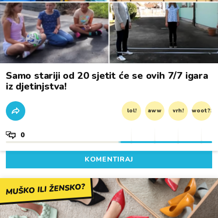
Samo stariji od 20 sjetit će se ovih 7/7 igara
iz djetinjstva!
lol!
aww
vrh!
woot?!
0
KOMENTIRAJ
MUŠKO ILI ŽENSKO?