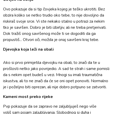
Ovo pokazuje da si tip čovjeka kojeg je teško ukrotiti. Bez
obzira koliko se netko trudio oko tebe, to nije dovoljno da
riskiraš svoje srce. Vi ste nekako stalno u potrazi za nekim
tko je savršen. Dobro je biti izbirljiv, ali ne treba pretjerivati.
Dok tražiš onog savršenog može ti se dogoditi da ga
propustiš... Otvori oči, možda je onaj savršeni kraj tebe.
Djevojka koja leži na obali
Ako si prvo primijetila djevojku na obali, to znači da te u
prošlosti netko jako povrijedio. A sad te strah i same pomisli
da s nekim opet budeš u vezi. Mnogi su imali traumatična
iskustva, ali to ne znači da će se oni opet ponoviti. Normalno
je i poželjno biti oprezan, ali nije dobro potpuno se zatvoriti.
Kameni most preko rijeke
Pvp pokazuje da se zapravo ne zaljubljuješ nego više
voliš sam pojam zaljubljivanja. Slobodnog si duha i