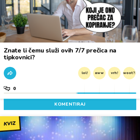
Znate li čemu služi ovih 7/7 prečica na
tipkovnici?
lol!
aww
vrh!
woot?!
0
KOMENTIRAJ
KVIZ