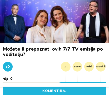
Možete li prepoznati ovih 7/7 TV emisija po
voditelju?
lol!
aww
vrh!
woot?!
0
KOMENTIRAJ