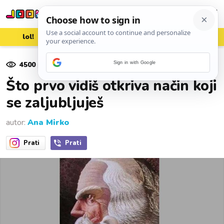
lol!
aww
vrh!
woot?!
4500
pregleda
Sign in with Google
03. veljače 2018.
Što prvo vidiš otkriva način koji
se zaljubljuješ
autor:
Ana Mirko
Prati
Prati