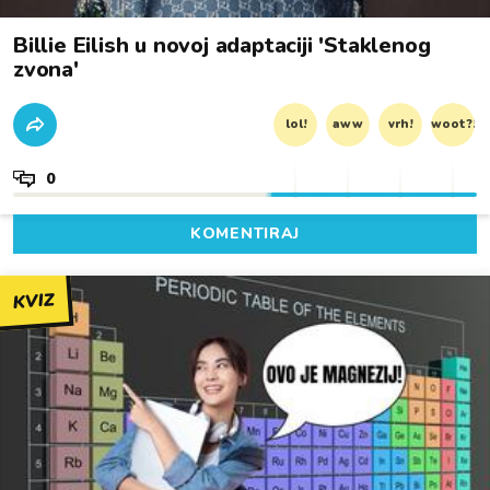
Billie Eilish u novoj adaptaciji 'Staklenog
zvona'
lol!
aww
vrh!
woot?!
0
KOMENTIRAJ
KVIZ