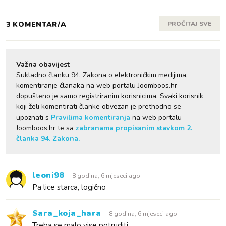
3 KOMENTAR/A
PROČITAJ SVE
Važna obavijest
Sukladno članku 94. Zakona o elektroničkim medijima,
komentiranje članaka na web portalu Joomboos.hr
dopušteno je samo registriranim korisnicima. Svaki korisnik
koji želi komentirati članke obvezan je prethodno se
upoznati s
Pravilima komentiranja
na web portalu
Joomboos.hr te sa
zabranama propisanim stavkom 2.
članka 94. Zakona.
leoni98
8 godina, 6 mjeseci ago
Pa lice starca, logično
Sara_koja_hara
8 godina, 6 mjeseci ago
Treba se malo vise potruditi