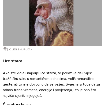
OLEG SHUPLYAK
Lice starca
Ako ste vidjeli najprije lice starca, to pokazuje da uvijek
tražiš širu sliku u romantičnim odnosima. Voliš romantične
geste, ali to nije dovoljno da se vežeš. Svjesna si toga da za
odnos treba vremena, energije i povjerenja, i to je ono što
najviše cijeniš i njeguješ.
Čovjek na konju