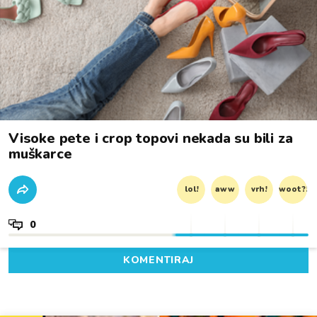
Visoke pete i crop topovi nekada su bili za
muškarce
lol!
aww
vrh!
woot?!
0
KOMENTIRAJ