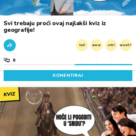
Svi trebaju proći ovaj najlakši kviz iz
geografije!
lol!
aww
vrh!
woot?!
0
KOMENTIRAJ
KVIZ