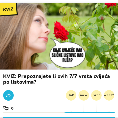
KVIZ
KVIZ: Prepoznajete li ovih 7/7 vrsta cvijeća
po listovima?
lol!
aww
vrh!
woot?!
0