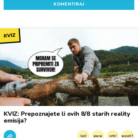
KOMENTIRAJ
KVIZ
KVIZ: Prepoznajete li ovih 8/8 starih reality
emisija?
lol!
aww
vrh!
woot?!