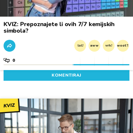
KVIZ: Prepoznajete li ovih 7/7 kemijskih
simbola?
lol!
aww
vrh!
woot?!
0
KOMENTIRAJ
KVIZ