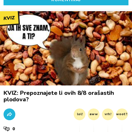
KVIZ
KVIZ: Prepoznajete li ovih 8/8 orašastih
plodova?
lol!
aww
vrh!
woot?!
0