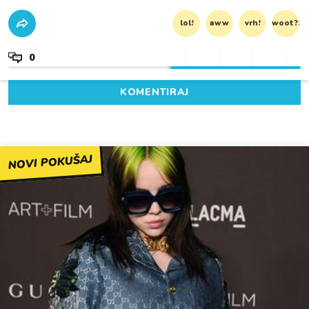
lol!
aww
vrh!
woot?!
0
KOMENTIRAJ
NOVI POKUŠAJ