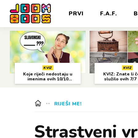
PRVI
F.A.F.
B
KVIZ
KVIZ
Koje riječi nedostaju u
KVIZ: Znate li 
imenima ovih 10/10
služilo ovih 7/7
gradova?
predmeta
RIJEŠI ME!
Strastveni v