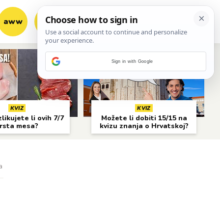
aww
vrh!
woot?!
Sign in with Google
KVIZ
KVIZ
likujete li ovih 7/7
Možete li dobiti 15/15 na
rsta mesa?
kvizu znanja o Hrvatskoj?
a