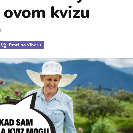
a ovom kvizu
.
Prati
na Viberu