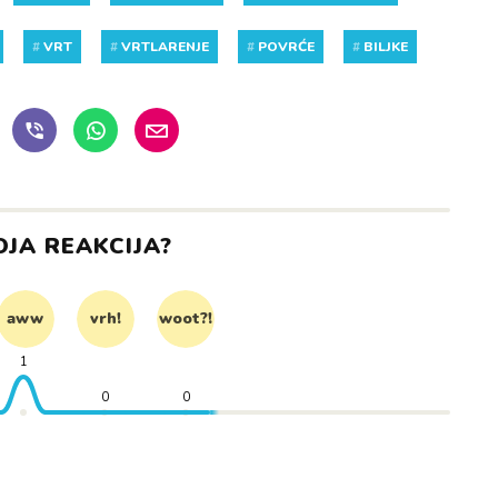
#
VRT
#
VRTLARENJE
#
POVRĆE
#
BILJKE
OJA REAKCIJA?
aww
vrh!
woot?!
1
0
0