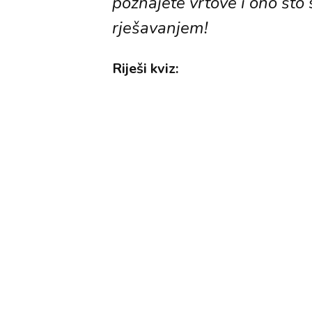
poznajete vrtove i ono što 
rješavanjem!
Riješi kviz: