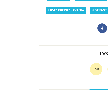
#
KVIZ PREPOZNAVANJA
#
STRAST
TV
lol!
0