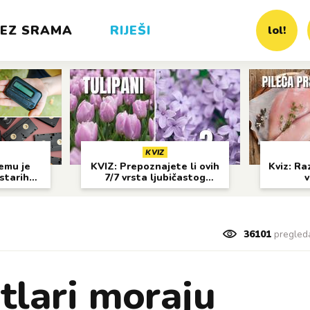
EZ SRAMA
RIJEŠI
lol!
KVIZ
čemu je
KVIZ: Prepoznajete li ovih
Kviz: Raz
 starih
7/7 vrsta ljubičastog
v
?
cvijeća?
36101
pregled
rtlari moraju