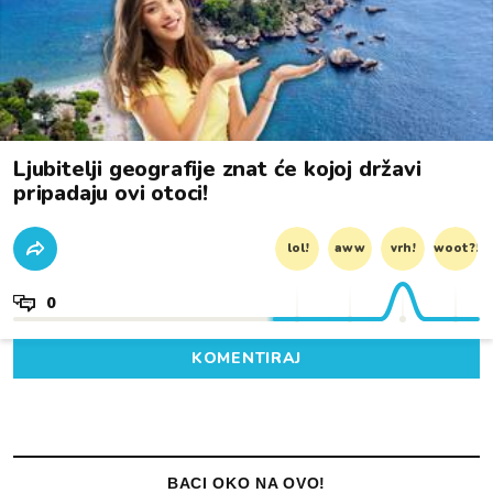
Ljubitelji geografije znat će kojoj državi
pripadaju ovi otoci!
lol!
aww
vrh!
woot?!
0
KOMENTIRAJ