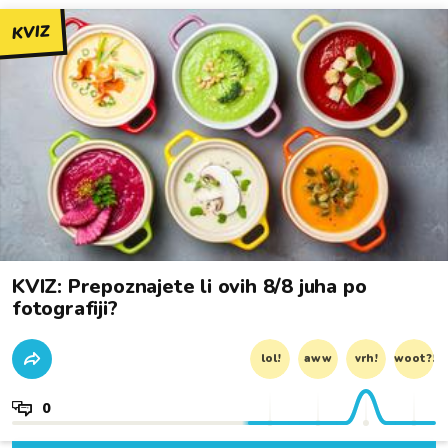
KVIZ
KVIZ: Prepoznajete li ovih 8/8 juha po
fotografiji?
lol!
aww
vrh!
woot?!
0