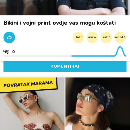
Bikini i vojni print ovdje vas mogu koštati
lol!
aww
vrh!
woot?!
0
KOMENTIRAJ
POVRATAK MARAMA