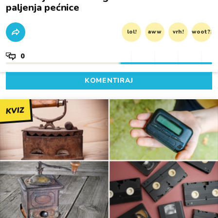
paljenja pećnice
lol!
aww
vrh!
woot?!
0
KOMENTIRAJ
KVIZ