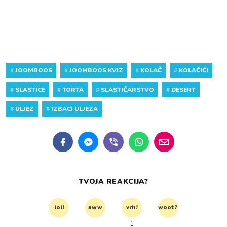
#
JOOMBOOS
#
JOOMBOOS KVIZ
#
KOLAČ
#
KOLAČIĆI
#
SLASTICE
#
TORTA
#
SLASTIČARSTVO
#
DESERT
#
ULJEZ
#
IZBACI ULJEZA
TVOJA REAKCIJA?
lol!
aww
vrh!
woot?!
1