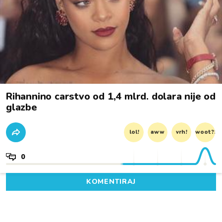
Rihannino carstvo od 1,4 mlrd. dolara nije od
glazbe
lol!
aww
vrh!
woot?!
0
KOMENTIRAJ