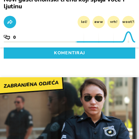
ljutinu
lol!
aww
vrh!
woot?!
0
KOMENTIRAJ
ZABRANJENA ODJEĆA