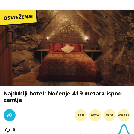
OSVJEŽENJE
Najdublji hotel: Noćenje 419 metara ispod
zemlje
lol!
aww
vrh!
woot?!
0