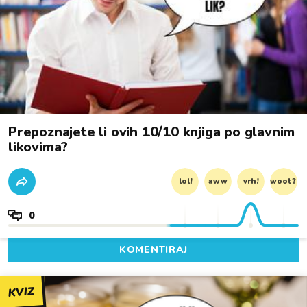
Prepoznajete li ovih 10/10 knjiga po glavnim
likovima?
lol!
aww
vrh!
woot?!
0
KOMENTIRAJ
KVIZ