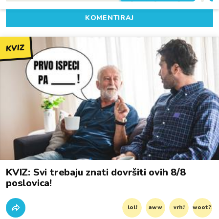
KOMENTIRAJ
KVIZ
KVIZ: Svi trebaju znati dovršiti ovih 8/8
poslovica!
lol!
aww
vrh!
woot?!