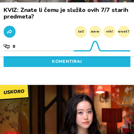
KVIZ: Znate li čemu je služilo ovih 7/7 starih
predmeta?
lol!
aww
vrh!
woot?!
0
KOMENTIRAJ
USKORO