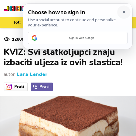
lol!
aww
vrh!
woot?!
12800
pregleda
Sign in with Google
30. ožujka 2023.
KVIZ: Svi slatkoljupci znaju
izbaciti uljeza iz ovih slastica!
autor:
Lara Lender
Prati
Prati