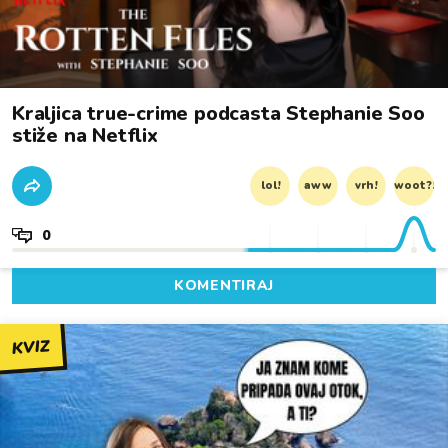
Kraljica true-crime podcasta Stephanie Soo
stiže na Netflix
lol!
aww
vrh!
woot?!
0
KOMENTIRAJ
KVIZ