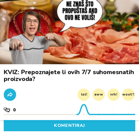
KVIZ: Prepoznajete li ovih 7/7 suhomesnatih
proizvoda?
lol!
aww
vrh!
woot?!
0
KOMENTIRAJ