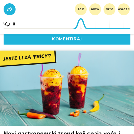
lol!
aww
vrh!
woot?!
0
KOMENTIRAJ
JESTE LI ZA 'FRICY'?
Novi gastronomski trend koji spaja voće i