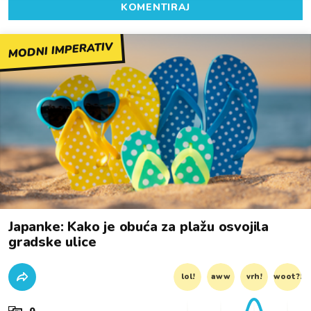
KOMENTIRAJ
MODNI IMPERATIV
Japanke: Kako je obuća za plažu osvojila
gradske ulice
lol!
aww
vrh!
woot?!