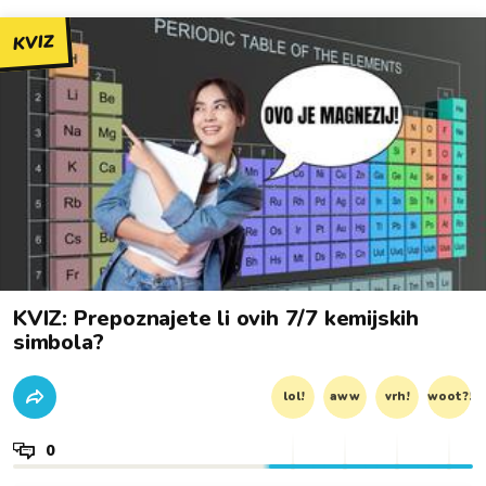
KVIZ
KVIZ: Prepoznajete li ovih 7/7 kemijskih
simbola?
lol!
aww
vrh!
woot?!
0