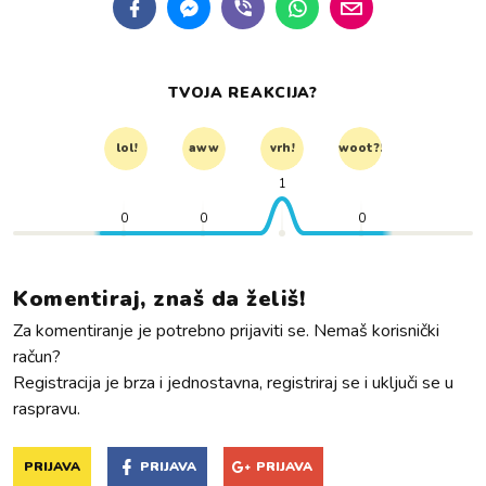
TVOJA REAKCIJA?
lol!
aww
vrh!
woot?!
1
0
0
0
Komentiraj, znaš da želiš!
Za komentiranje je potrebno prijaviti se. Nemaš korisnički
račun?
Registracija je brza i jednostavna, registriraj se i uključi se u
raspravu.
PRIJAVA
PRIJAVA
PRIJAVA