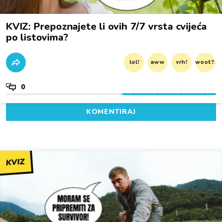
KVIZ: Prepoznajete li ovih 7/7 vrsta cvijeća
po listovima?
lol!
aww
vrh!
woot?!
0
KOMENTIRAJ
KVIZ