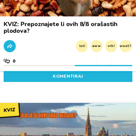
KVIZ: Prepoznajete li ovih 8/8 orašastih
plodova?
lol!
aww
vrh!
woot?!
0
KOMENTIRAJ
KVIZ