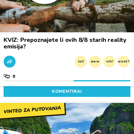
KVIZ: Prepoznajete li ovih 8/8 starih reality
emisija?
lol!
aww
vrh!
woot?!
0
KOMENTIRAJ
VINTED ZA PUTOVANJA