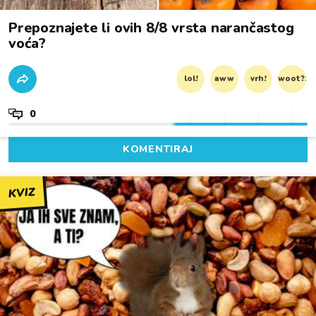
Prepoznajete li ovih 8/8 vrsta narančastog
voća?
lol!
aww
vrh!
woot?!
0
KOMENTIRAJ
KVIZ