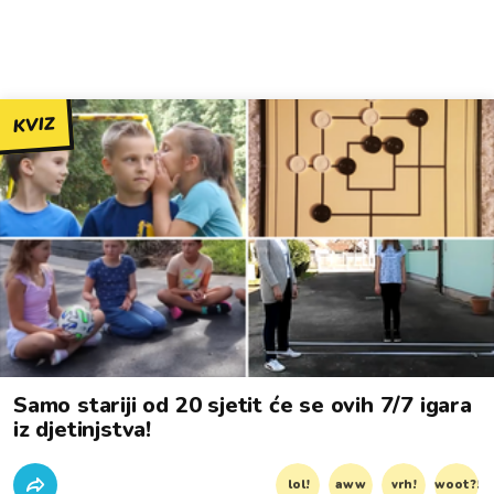
KVIZ
Samo stariji od 20 sjetit će se ovih 7/7 igara
iz djetinjstva!
lol!
aww
vrh!
woot?!