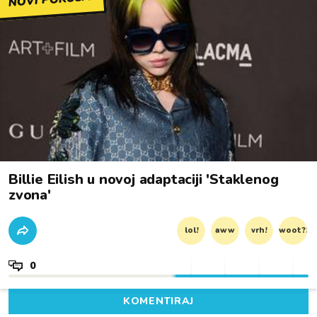
Billie Eilish u novoj adaptaciji 'Staklenog
zvona'
lol!
aww
vrh!
woot?!
0
KOMENTIRAJ