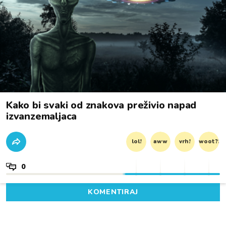
Kako bi svaki od znakova preživio napad
izvanzemaljaca
lol!
aww
vrh!
woot?!
0
KOMENTIRAJ