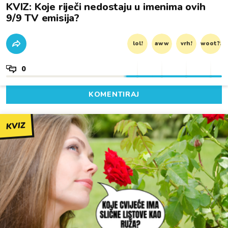
KVIZ: Koje riječi nedostaju u imenima ovih
9/9 TV emisija?
lol!
aww
vrh!
woot?!
0
KOMENTIRAJ
KVIZ