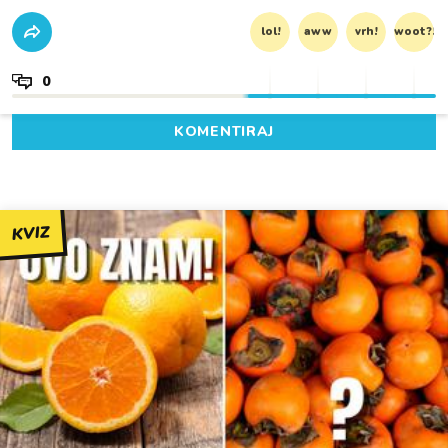
lol!
aww
vrh!
woot?!
0
KOMENTIRAJ
KVIZ