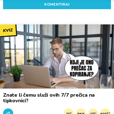
KOMENTIRAJ
KVIZ
Znate li čemu služi ovih 7/7 prečica na
tipkovnici?
lol!
aww
vrh!
woot?!