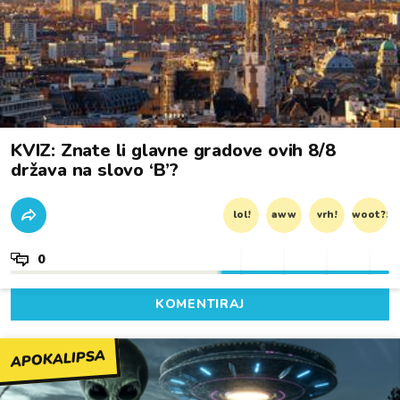
KVIZ: Znate li glavne gradove ovih 8/8
država na slovo ‘B’?
lol!
aww
vrh!
woot?!
0
KOMENTIRAJ
APOKALIPSA