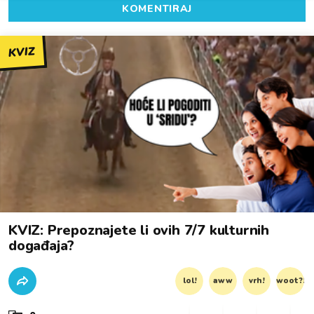
KOMENTIRAJ
KVIZ
KVIZ: Prepoznajete li ovih 7/7 kulturnih
događaja?
lol!
aww
vrh!
woot?!