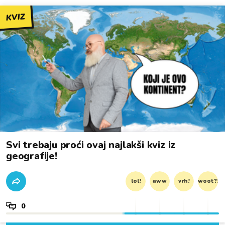
KVIZ
Svi trebaju proći ovaj najlakši kviz iz
geografije!
lol!
aww
vrh!
woot?!
0