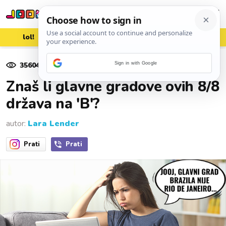
lol!
aww
vrh!
woot?!
35604
pregleda
Sign in with Google
27. studenoga 2024.
Znaš li glavne gradove ovih 8/8
država na 'B'?
autor:
Lara Lender
Prati
Prati