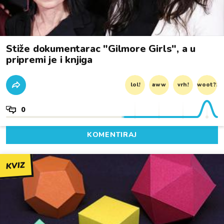
Stiže dokumentarac "Gilmore Girls", a u
pripremi je i knjiga
lol!
aww
vrh!
woot?!
0
KOMENTIRAJ
KVIZ