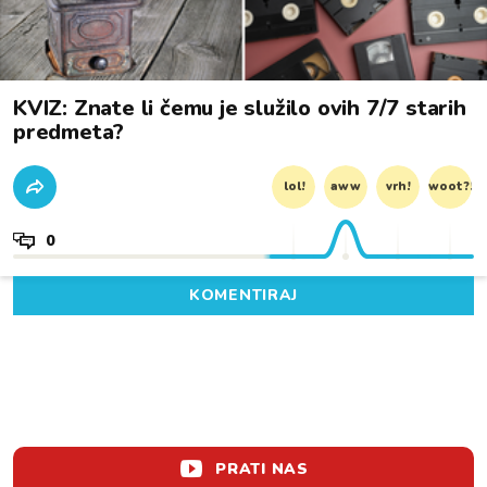
KVIZ: Znate li čemu je služilo ovih 7/7 starih
predmeta?
lol!
aww
vrh!
woot?!
0
KOMENTIRAJ
PRATI NAS