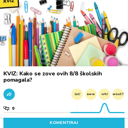
KVIZ
KVIZ: Kako se zove ovih 8/8 školskih
pomagala?
lol!
aww
vrh!
woot?!
0
KOMENTIRAJ