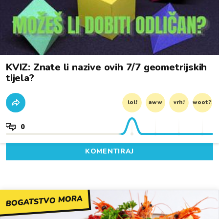
KVIZ: Znate li nazive ovih 7/7 geometrijskih
tijela?
lol!
aww
vrh!
woot?!
0
KOMENTIRAJ
BOGATSTVO MORA