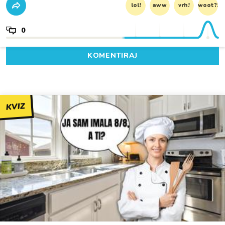
lol!
aww
vrh!
woot?!
0
KOMENTIRAJ
KVIZ