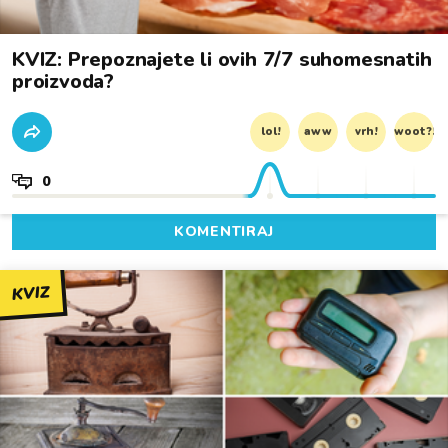
KVIZ: Prepoznajete li ovih 7/7 suhomesnatih
proizvoda?
lol!
aww
vrh!
woot?!
0
KOMENTIRAJ
KVIZ