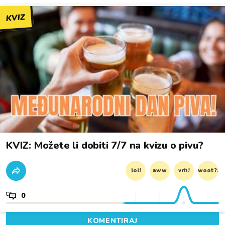
KVIZ
KVIZ: Možete li dobiti 7/7 na kvizu o pivu?
lol!
aww
vrh!
woot?!
0
KOMENTIRAJ