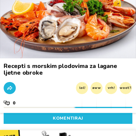
Recepti s morskim plodovima za lagane
ljetne obroke
lol!
aww
vrh!
woot?!
0
KOMENTIRAJ