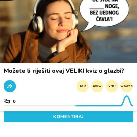
Možete li riješiti ovaj VELIKI kviz o glazbi?
lol!
aww
vrh!
woot?!
0
KOMENTIRAJ