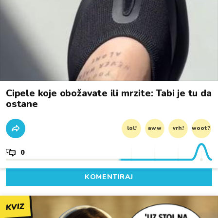
Cipele koje obožavate ili mrzite: Tabi je tu da
ostane
lol!
aww
vrh!
woot?!
0
KOMENTIRAJ
KVIZ