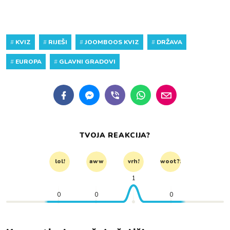
#
KVIZ
#
RIJEŠI
#
JOOMBOOS KVIZ
#
DRŽAVA
#
EUROPA
#
GLAVNI GRADOVI
TVOJA REAKCIJA?
lol!
aww
vrh!
woot?!
1
0
0
0