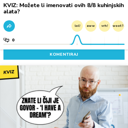
KVIZ: Možete li imenovati ovih 8/8 kuhinjskih
alata?
lol!
aww
vrh!
woot?!
0
KOMENTIRAJ
KVIZ