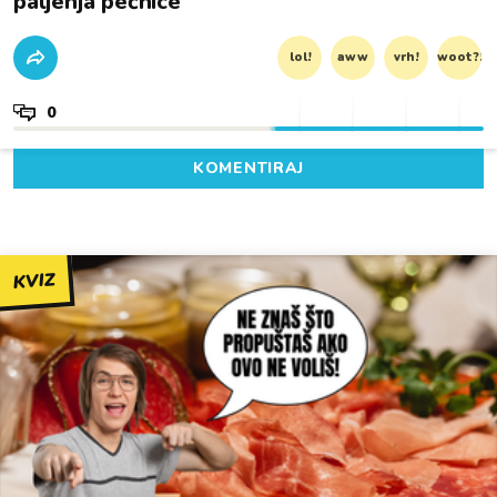
paljenja pećnice
lol!
aww
vrh!
woot?!
0
KOMENTIRAJ
KVIZ