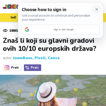
lol!
aww
vrh!
woot?!
18802
pregleda
Sign in with Google
08. ožujka 2020.
Znaš li koji su glavni gradovi
ovih 10/10 europskih država?
autor:
JoomBoos, Pixell, Canva
Prati
Prati