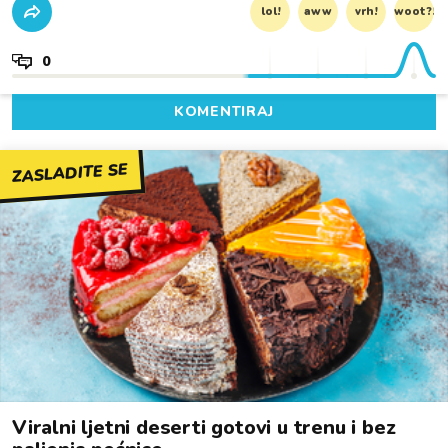
lol!
aww
vrh!
woot?!
0
KOMENTIRAJ
ZASLADITE SE
Viralni ljetni deserti gotovi u trenu i bez