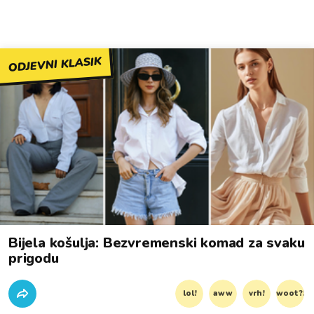
ODJEVNI KLASIK
Bijela košulja: Bezvremenski komad za svaku
prigodu
lol!
aww
vrh!
woot?!