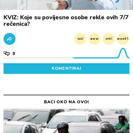
KVIZ: Koje su povijesne osobe rekle ovih 7/7
rečenica?
lol!
aww
vrh!
woot?!
0
KOMENTIRAJ