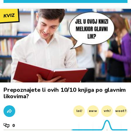
KVIZ
Prepoznajete li ovih 10/10 knjiga po glavnim
likovima?
lol!
aww
vrh!
woot?!
0