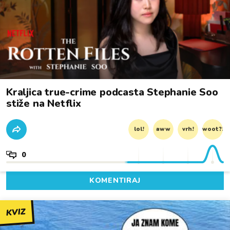
Kraljica true-crime podcasta Stephanie Soo
stiže na Netflix
lol!
aww
vrh!
woot?!
0
KOMENTIRAJ
KVIZ