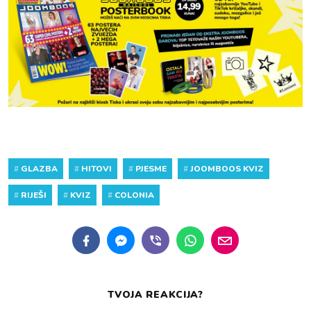
#
GLAZBA
#
HITOVI
#
PJESME
#
JOOMBOOS KVIZ
#
RIJEŠI
#
KVIZ
#
COLONIA
TVOJA REAKCIJA?