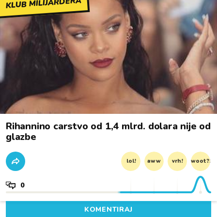
KLUB MILIJARDERA
Rihannino carstvo od 1,4 mlrd. dolara nije od
glazbe
lol!
aww
vrh!
woot?!
0
KOMENTIRAJ