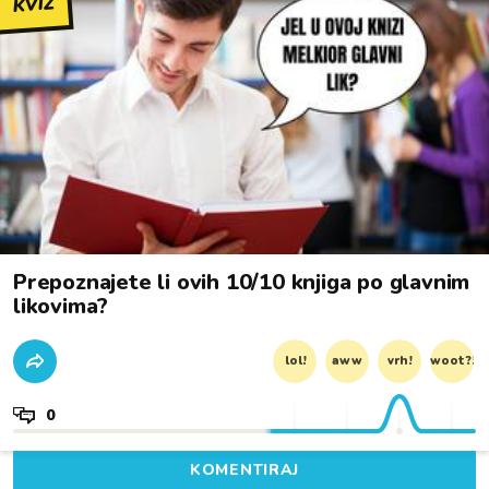
KVIZ
Prepoznajete li ovih 10/10 knjiga po glavnim
likovima?
lol!
aww
vrh!
woot?!
0
KOMENTIRAJ