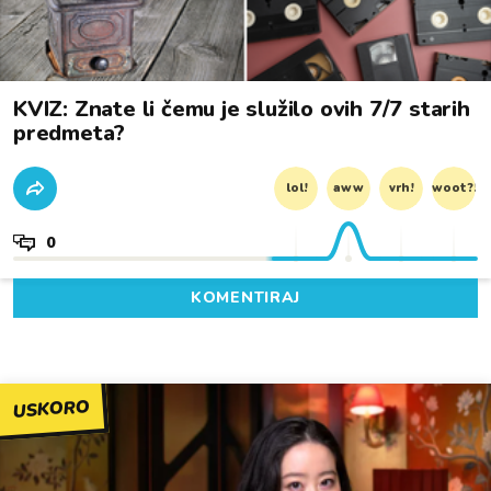
KVIZ: Znate li čemu je služilo ovih 7/7 starih
predmeta?
lol!
aww
vrh!
woot?!
0
KOMENTIRAJ
USKORO