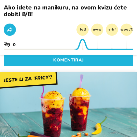
Ako idete na manikuru, na ovom kvizu ćete
dobiti 8/8!
lol!
aww
vrh!
woot?!
0
KOMENTIRAJ
JESTE LI ZA 'FRICY'?