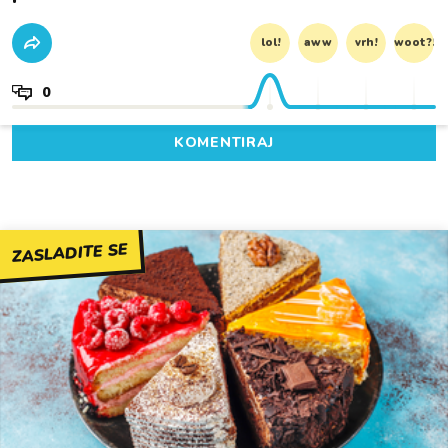
lol!
aww
vrh!
woot?!
0
KOMENTIRAJ
ZASLADITE SE