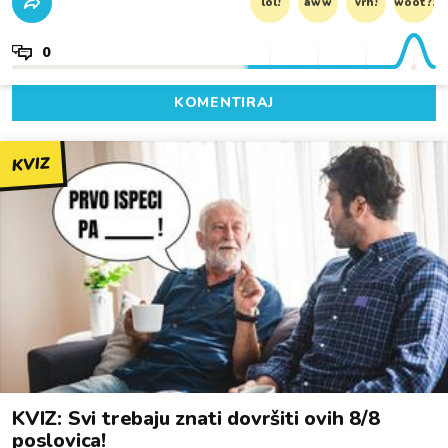
lol!
aww
vrh!
woot?!
0
KOMENTIRAJ
KVIZ
KVIZ: Svi trebaju znati dovršiti ovih 8/8
poslovica!