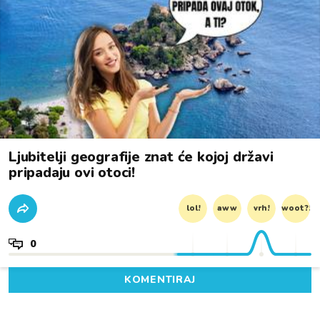
Ljubitelji geografije znat će kojoj državi
pripadaju ovi otoci!
lol!
aww
vrh!
woot?!
0
KOMENTIRAJ