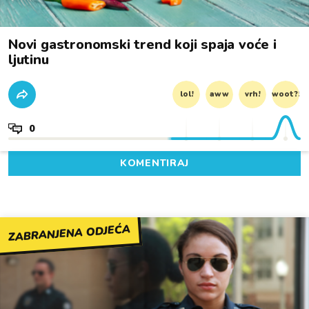
Novi gastronomski trend koji spaja voće i
ljutinu
lol!
aww
vrh!
woot?!
0
KOMENTIRAJ
ZABRANJENA ODJEĆA