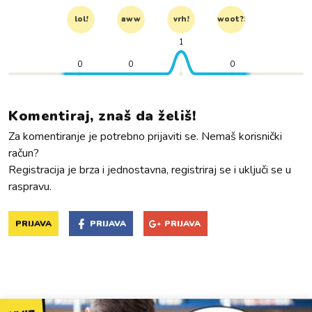
lol!
aww
vrh!
woot?!
1
0
0
0
Komentiraj, znaš da želiš!
Za komentiranje je potrebno prijaviti se. Nemaš korisnički
račun?
Registracija je brza i jednostavna, registriraj se i uključi se u
raspravu.
PRIJAVA
PRIJAVA
PRIJAVA