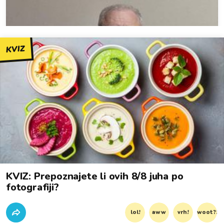
KVIZ
KVIZ: Prepoznajete li ovih 8/8 juha po
fotografiji?
lol!
aww
vrh!
woot?!