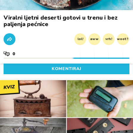
Viralni ljetni deserti gotovi u trenu i bez
paljenja pećnice
lol!
aww
vrh!
woot?!
0
KOMENTIRAJ
KVIZ