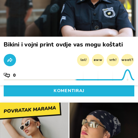
Bikini i vojni print ovdje vas mogu koštati
lol!
aww
vrh!
woot?!
0
KOMENTIRAJ
POVRATAK MARAMA