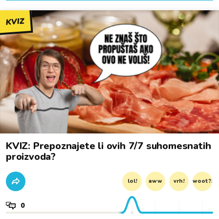
KVIZ
KVIZ: Prepoznajete li ovih 7/7 suhomesnatih
proizvoda?
lol!
aww
vrh!
woot?!
0