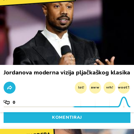
Jordanova moderna vizija pljačkaškog klasika
lol!
aww
vrh!
woot?!
0
KOMENTIRAJ