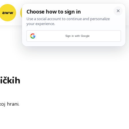
aww
vrh!
woot?!
Sign in with Google
ičkih
oj hrani.