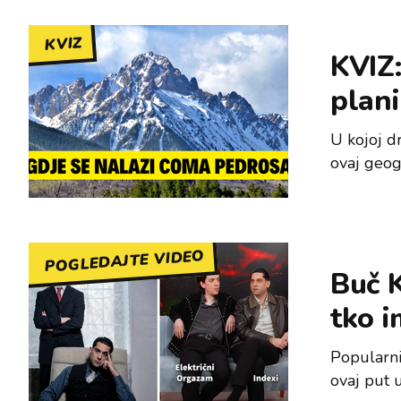
KVIZ
KVIZ:
plan
U kojoj d
ovaj geogr
POGLEDAJTE VIDEO
Buč K
tko i
Popularni
ovaj put 