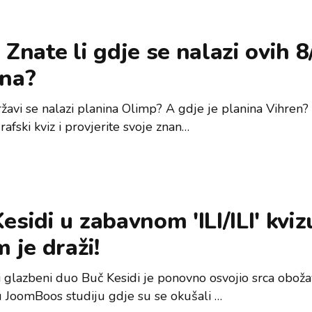
 Znate li gdje se nalazi ovih 8
ina?
ržavi se nalazi planina Olimp? A gdje je planina Vihren? 
afski kviz i provjerite svoje znan…
esidi u zabavnom 'ILI/ILI' kviz
m je draži!
 glazbeni duo Buč Kesidi je ponovno osvojio srca obožav
u JoomBoos studiju gdje su se okušali …