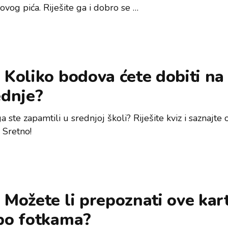
 ovog pića. Riješite ga i dobro se …
 Koliko bodova ćete dobiti na
ednje?
a ste zapamtili u srednjoj školi? Riješite kviz i saznajte
. Sretno!
 Možete li prepoznati ove kar
 po fotkama?