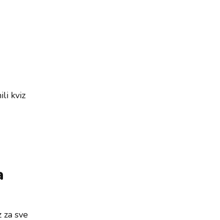
li kviz
a
z za sve