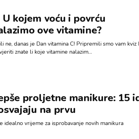
 U kojem voću i povrću
alazimo ove vitamine?
ili ne, danas je Dan vitamina C! Pripremili smo vam kviz
jeriti znate li koje vitamine nalazim…
epše proljetne manikure: 15 i
osvajaju na prvu
je idealno vrijeme za isprobavanje novih manikura