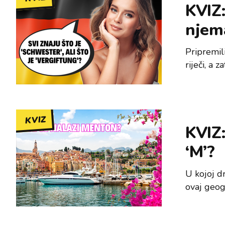
KVIZ:
njema
Pripremil
riječi, a 
KVIZ
KVIZ:
‘M’?
U kojoj d
ovaj geog