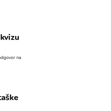
 kvizu
 odgovor na
taške