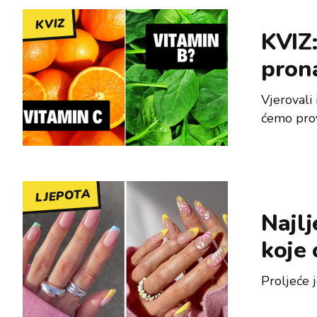
KVIZ
KVIZ:
pron
Vjerovali 
ćemo prov
LJEPOTA
Najlj
koje 
Proljeće 