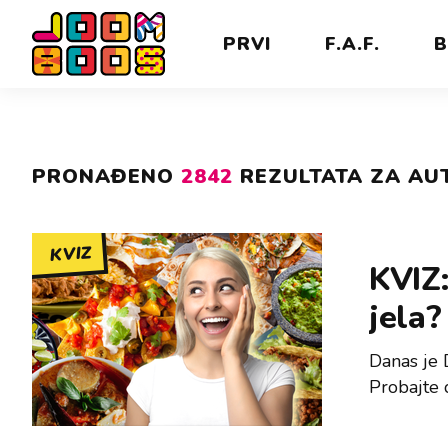
PRVI
F.A.F.
B
PRONAĐENO
2842
REZULTATA ZA AU
KVIZ
KVIZ:
jela?
Danas je 
Probajte 