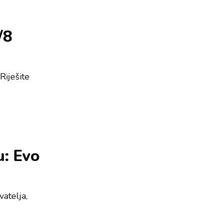
/8
Riješite
u: Evo
atelja,