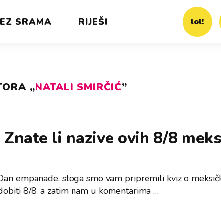
EZ SRAMA
RIJEŠI
lol!
TORA „
NATALI SMIRČIĆ
”
 Znate li nazive ovih 8/8 meks
Dan empanade, stoga smo vam pripremili kviz o meksičk
dobiti 8/8, a zatim nam u komentarima …