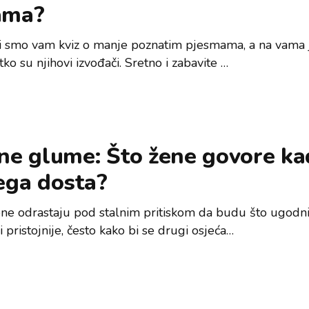
ama?
i smo vam kviz o manje poznatim pjesmama, a na vama 
ko su njihovi izvođači. Sretno i zabavite …
 ne glume: Što žene govore ka
ega dosta?
e odrastaju pod stalnim pritiskom da budu što ugodni
i pristojnije, često kako bi se drugi osjeća…