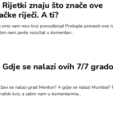
 Rijetki znaju što znače ove
čke riječi. A ti?
i smo vam novi kviz prevođenja! Probajte prevesti ove 
zatim nam javite rezultat u komentari…
 Gdje se nalazi ovih 7/7 grad
ržavi se nalazi grad Menton? A gdje se nalazi Mumbai? R
rafski kviz, a zatim nam u komentarima…