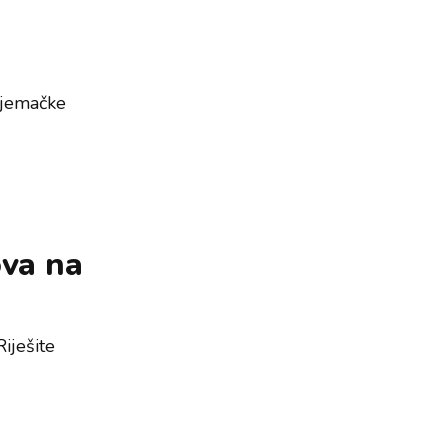
njemačke
ova na
iješite