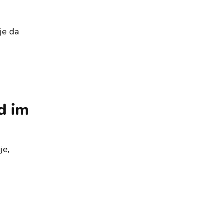
je da
d im
je,