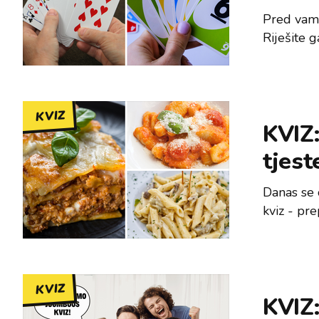
Pred vama
Riješite g
KVIZ
KVIZ:
tjes
Danas se 
kviz - pre
KVIZ
KVIZ: