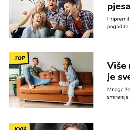
pjes
Pripremil
pogodite t
TOP
Više
je sv
Mnoge žen
smirenije 
KVIZ