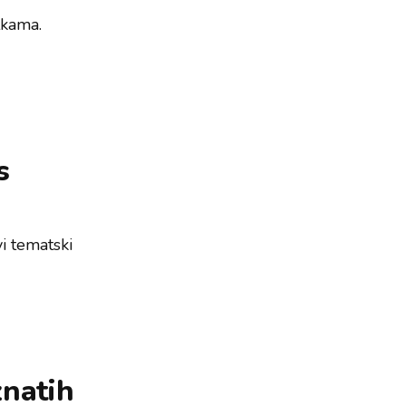
tkama.
s
i tematski
znatih