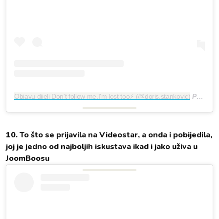
Objavu dijeli Don't follow me,I'm lost too⚡ (@doris.stankovic)
Pro 22, 2018 u 10:25 PST
10. To što se prijavila na Videostar, a onda i pobijedila,
joj je jedno od najboljih iskustava ikad i jako uživa u
JoomBoosu