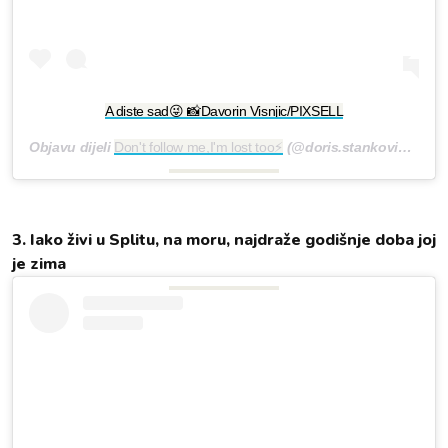
A diste sad😜 📸Davorin Visnjic/PIXSELL
Objavu dijeli
Don't follow me,I'm lost too⚡
(@doris.stankovic)
Pro 3
3. Iako živi u Splitu, na moru, najdraže godišnje doba joj
je zima