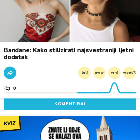
Bandane: Kako stilizirati najsvestraniji ljetni
dodatak
lol!
aww
vrh!
woot?!
0
KOMENTIRAJ
KVIZ