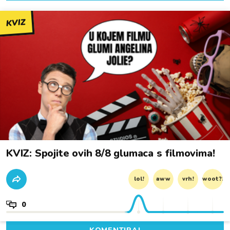
KVIZ
KVIZ: Spojite ovih 8/8 glumaca s filmovima!
lol!
aww
vrh!
woot?!
0