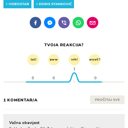
#
VIDEOSTAR
#
DORIS STANKOVIĆ
TVOJA REAKCIJA?
lol!
aww
vrh!
woot?!
1
0
0
0
1 KOMENTAR/A
PROČITAJ SVE
Važna obavijest