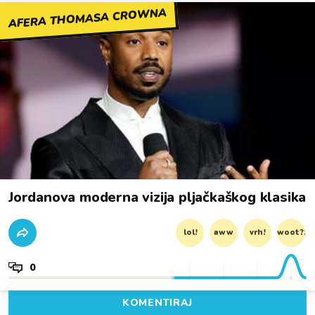
AFERA THOMASA CROWNA
Jordanova moderna vizija pljačkaškog klasika
lol!
aww
vrh!
woot?!
0
KOMENTIRAJ