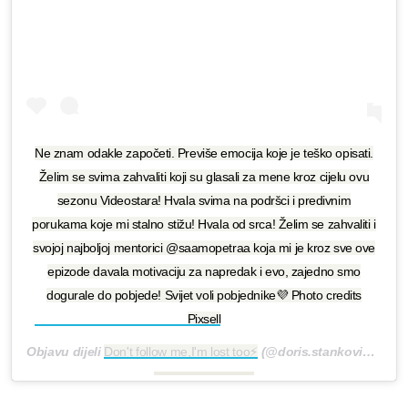
Ne znam odakle započeti. Previše emocija koje je teško opisati.
Želim se svima zahvaliti koji su glasali za mene kroz cijelu ovu
sezonu Videostara! Hvala svima na podršci i predivnim
porukama koje mi stalno stižu! Hvala od srca! Želim se zahvaliti i
svojoj najboljoj mentorici @saamopetraa koja mi je kroz sve ove
epizode davala motivaciju za napredak i evo, zajedno smo
dogurale do pobjede! Svijet voli pobjednike💜 Photo credits
Pixsell
Objavu dijeli
Don't follow me,I'm lost too⚡
(@doris.stankovic)
Pro 1