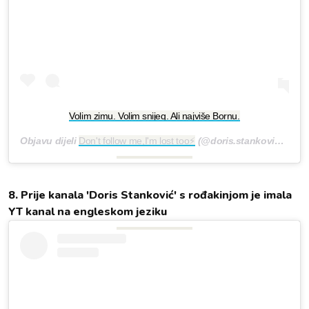
Volim zimu. Volim snijeg. Ali najviše Bornu.
Objavu dijeli
Don't follow me,I'm lost too⚡
(@doris.stankovic)
Sij 5
8. Prije kanala 'Doris Stanković' s rođakinjom je imala
YT kanal na engleskom jeziku