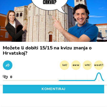
Možete li dobiti 15/15 na kvizu znanja o
Hrvatskoj?
lol!
aww
vrh!
woot?!
0
KOMENTIRAJ