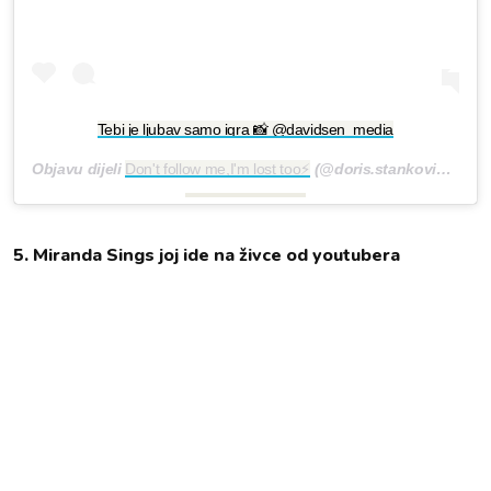
Tebi je ljubav samo igra 📸 @davidsen_media
Objavu dijeli
Don't follow me,I'm lost too⚡
(@doris.stankovic)
Lis 7
5. Miranda Sings joj ide na živce od youtubera