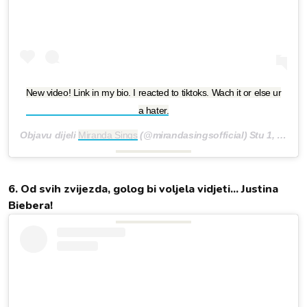
New video! Link in my bio. I reacted to tiktoks. Wach it or else ur
a hater.
Objavu dijeli
Miranda Sings
(@mirandasingsofficial)
Stu 1, 2018 u 2:03 PDT
6. Od svih zvijezda, golog bi voljela vidjeti... Justina
Biebera!