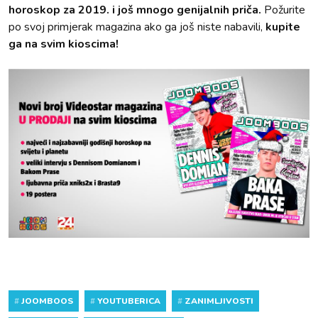
horoskop za 2019. i još mnogo genijalnih priča.
Požurite
po svoj primjerak magazina ako ga još niste nabavili,
kupite
ga na svim kioscima!
#
JOOMBOOS
#
YOUTUBERICA
#
ZANIMLJIVOSTI