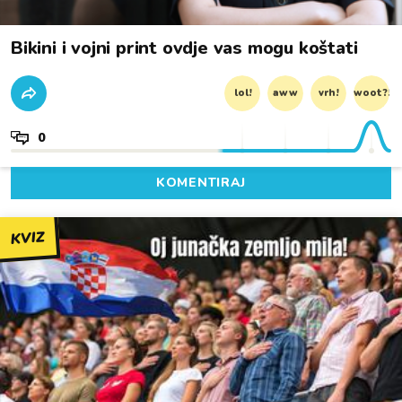
Bikini i vojni print ovdje vas mogu koštati
lol!
aww
vrh!
woot?!
0
KOMENTIRAJ
KVIZ