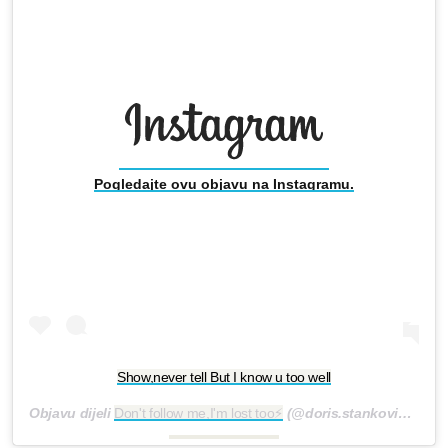
Pogledajte ovu objavu na Instagramu.
Show,never tell But I know u too well
Objavu dijeli
Don't follow me,I'm lost too⚡
(@doris.stankovic)
Sij 1