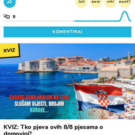
lol!
aww
vrh!
woot?!
0
KOMENTIRAJ
KVIZ
KVIZ: Tko pjeva ovih 8/8 pjesama o
domovini?