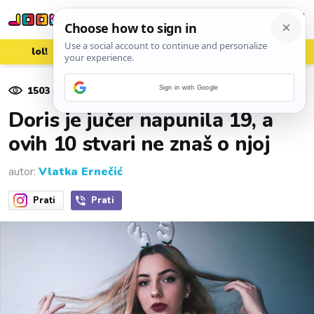
lol!
aww
vrh!
woot?!
1503
pregleda
Sign in with Google
20. siječnja 2019.
Doris je jučer napunila 19, a
ovih 10 stvari ne znaš o njoj
autor:
Vlatka Ernečić
Prati
Prati