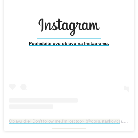
Pogledajte ovu objavu na Instagramu.
Objavu dijeli Don't follow me,I'm lost too⚡ (@doris.stankovic)
Lis 5, 2018 u 11:30 PDT