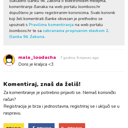
Sukladno članku 94. Zakona o elektroničkim medijima,
komentiranje članaka na web portalu Joomboos.hr
dopušteno je samo registriranim korisnicima. Svaki korisnik
koji želi komentirati članke obvezan je prethodno se
upoznati s
Pravilima komentiranja
na web portalu
Joomboos.hr te sa
zabranama propisanim stavkom 2.
članka 94. Zakona.
mala_loodacha
7 godina, 6 mjeseci ago
Doris je kraljica <3
Komentiraj, znaš da želiš!
Za komentiranje je potrebno prijaviti se. Nemaš korisnički
račun?
Registracija je brza i jednostavna, registriraj se i uključi se u
raspravu.