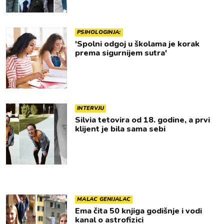
PSIHOLOGINJA:
'Spolni odgoj u školama je korak
prema sigurnijem sutra'
INTERVJU
Silvia tetovira od 18. godine, a prvi
klijent je bila sama sebi
MALAC GENIJALAC
Ema čita 50 knjiga godišnje i vodi
kanal o astrofizici