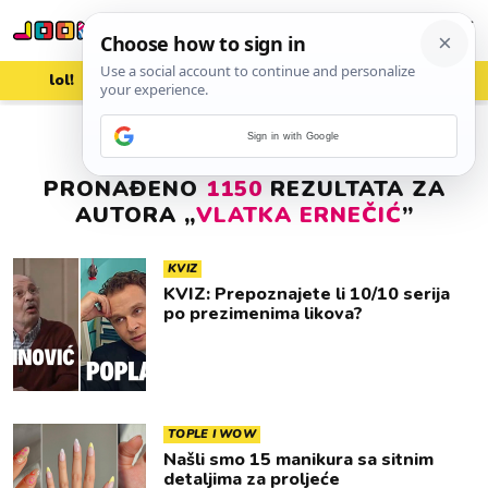
lol!
aww
vrh!
woot?!
Sign in with Google
PRONAĐENO
1150
REZULTATA ZA
AUTORA „
VLATKA ERNEČIĆ
”
KVIZ
KVIZ: Prepoznajete li 10/10 serija
po prezimenima likova?
TOPLE I WOW
Našli smo 15 manikura sa sitnim
detaljima za proljeće