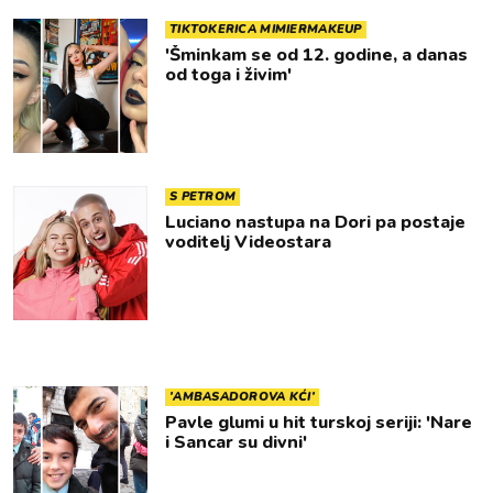
TIKTOKERICA MIMIERMAKEUP
'Šminkam se od 12. godine, a danas
od toga i živim'
S PETROM
Luciano nastupa na Dori pa postaje
voditelj Videostara
'AMBASADOROVA KĆI'
Pavle glumi u hit turskoj seriji: 'Nare
i Sancar su divni'