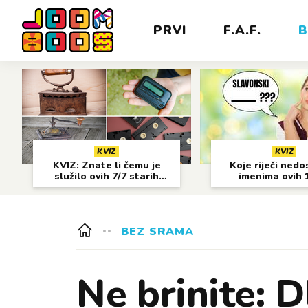
PRVI
F.A.F.
B
KVIZ
KVIZ
KVIZ: Znate li čemu je
Koje riječi nedo
služilo ovih 7/7 starih
imenima ovih 
predmeta?
gradova?
BEZ SRAMA
Ne brinite: 