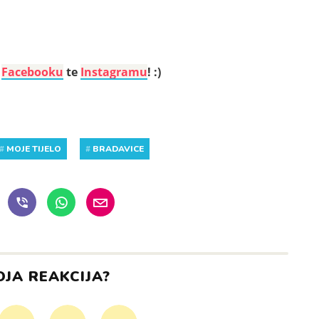
a
Facebooku
te
Instagramu
! :)
#
MOJE TIJELO
#
BRADAVICE
OJA REAKCIJA?