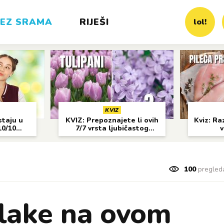
EZ SRAMA
RIJEŠI
lol!
KVIZ
staju u
KVIZ: Prepoznajete li ovih
Kviz: Raz
10/10
7/7 vrsta ljubičastog
v
cvijeća?
100
pregled
Dlake na ovom