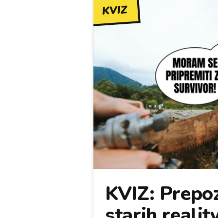
KVIZ
KVIZ: Prepoz
starih realit