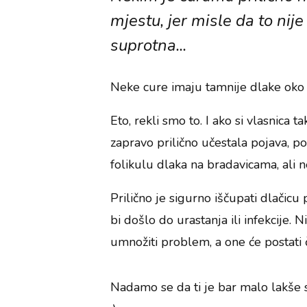
mjestu, jer misle da to nij
suprotna...
Neke cure imaju tamnije dlake oko 
Eto, rekli smo to. I ako si vlasnica 
zapravo prilično učestala pojava, p
folikulu dlaka na bradavicama, ali 
Prilično je sigurno iščupati dlačicu
bi došlo do urastanja ili infekcije. N
umnožiti problem, a one će postati 
Nadamo se da ti je bar malo lakše sa