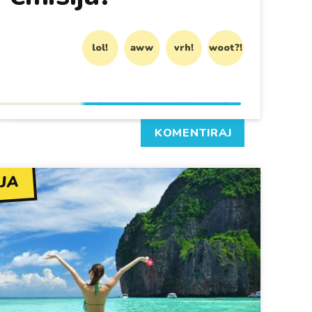
lol!
aww
vrh!
woot?!
KOMENTIRAJ
JA