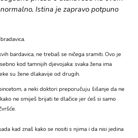
e normalno. Istina je zapravo potpuno
bradavica.
takvih bardavica, ne trebaš se ničega sramiti. Ovo je
osebno kod tamnijih djevojaka: svaka žena ima
neke su žene dlakavije od drugih.
 pincetom, a neki doktori preporučuju šišanje da ne
ikako ne smiješ brijati te dlačice jer ćeš si samo
čvršće.
da kad znaš kako se nositi s njima i da nisi jedina