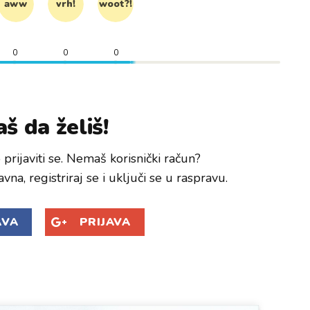
aww
vrh!
woot?!
0
0
0
š da želiš!
prijaviti se. Nemaš korisnički račun?
avna, registriraj se i uključi se u raspravu.
AVA
PRIJAVA