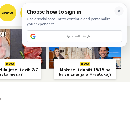
aww
vrh!
woot?!
Sign in with Google
KVIZ
KVIZ
likujete li ovih 7/7
Možete li dobiti 15/15 na
rsta mesa?
kvizu znanja o Hrvatskoj?
a