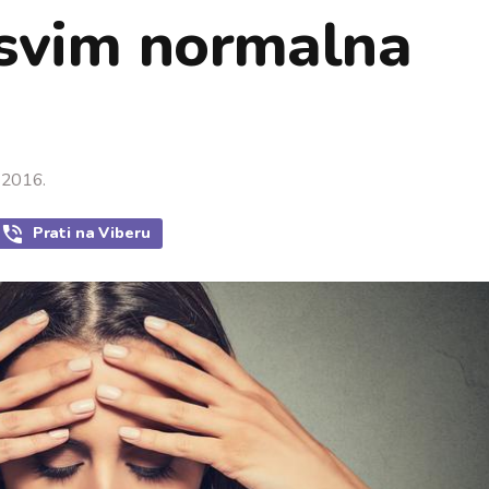
asvim normalna
a 2016.
Prati
na Viberu