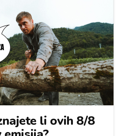
najete li ovih 8/8
y emisija?