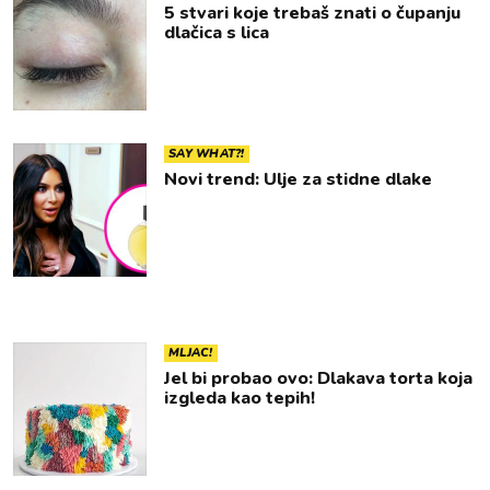
5 stvari koje trebaš znati o čupanju
dlačica s lica
SAY WHAT?!
Novi trend: Ulje za stidne dlake
MLJAC!
Jel bi probao ovo: Dlakava torta koja
izgleda kao tepih!