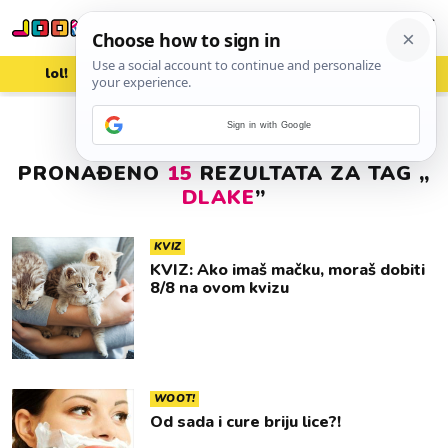
lol!
aww
vrh!
woot?!
Sign in with Google
PRONAĐENO
15
REZULTATA ZA TAG „
DLAKE
”
KVIZ
KVIZ: Ako imaš mačku, moraš dobiti
8/8 na ovom kvizu
WOOT!
Od sada i cure briju lice?!