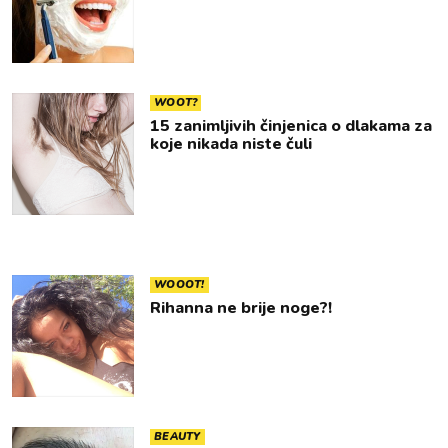
WOOT?
15 zanimljivih činjenica o dlakama za
koje nikada niste čuli
WOOOT!
Rihanna ne brije noge?!
BEAUTY