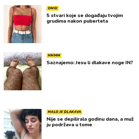
OMG!
5 stvari koje se događaju tvojim
grudima nakon puberteta
HMMM
Saznajemo: Jesu li dlakave noge IN?
MALO JE DLAKAVA
Nije se depilirala godinu dana, a muž
ju podržava u tome