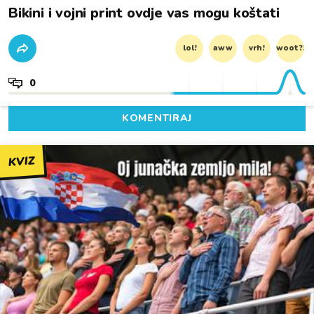
Bikini i vojni print ovdje vas mogu koštati
lol!
aww
vrh!
woot?!
0
KOMENTIRAJ
KVIZ