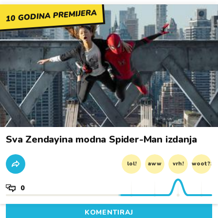
10 GODINA PREMIJERA
Sva Zendayina modna Spider-Man izdanja
lol!
aww
vrh!
woot?!
0
KOMENTIRAJ