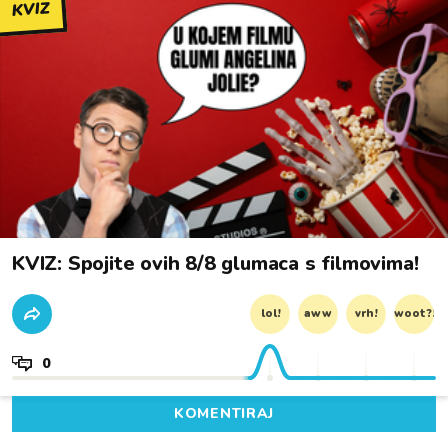
KVIZ
KVIZ: Spojite ovih 8/8 glumaca s filmovima!
lol!
aww
vrh!
woot?!
0
KOMENTIRAJ