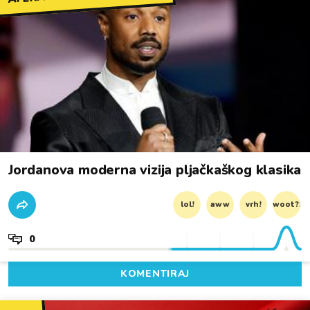
Jordanova moderna vizija pljačkaškog klasika
lol!
aww
vrh!
woot?!
0
KOMENTIRAJ