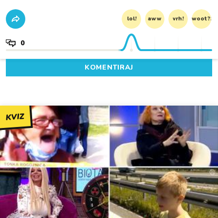
lol!
aww
vrh!
woot?!
0
KOMENTIRAJ
KVIZ