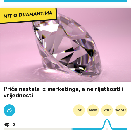
MIT O DIJAMANTIMA
Priča nastala iz marketinga, a ne rijetkosti i
vrijednosti
lol!
aww
vrh!
woot?!
0