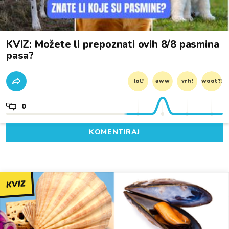
KVIZ: Možete li prepoznati ovih 8/8 pasmina
pasa?
lol!
aww
vrh!
woot?!
0
KOMENTIRAJ
KVIZ