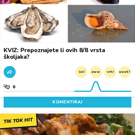
KVIZ: Prepoznajete li ovih 8/8 vrsta
školjaka?
lol!
aww
vrh!
woot?!
0
KOMENTIRAJ
TIK TOK HIT