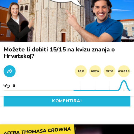
Možete li dobiti 15/15 na kvizu znanja o
Hrvatskoj?
lol!
aww
vrh!
woot?!
0
KOMENTIRAJ
AFERA THOMASA CROWNA