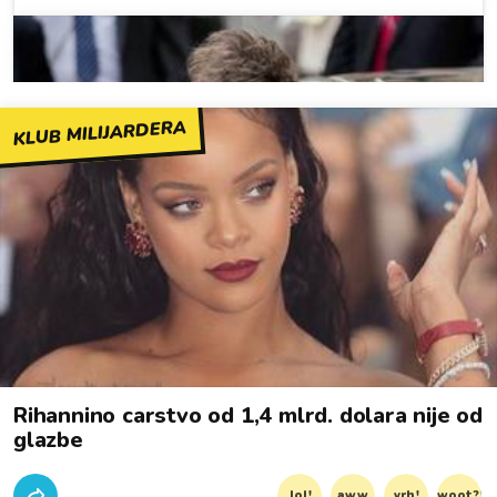
KLUB MILIJARDERA
Rihannino carstvo od 1,4 mlrd. dolara nije od
glazbe
lol!
aww
vrh!
woot?!