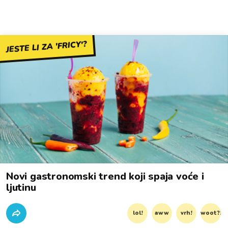
JESTE LI ZA 'FRICY'?
Novi gastronomski trend koji spaja voće i
ljutinu
lol!
aww
vrh!
woot?!