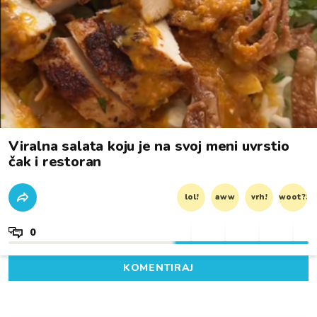
Viralna salata koju je na svoj meni uvrstio
čak i restoran
lol!
aww
vrh!
woot?!
0
KOMENTIRAJ