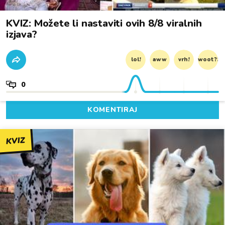
KVIZ: Možete li nastaviti ovih 8/8 viralnih
izjava?
lol!
aww
vrh!
woot?!
0
KOMENTIRAJ
KVIZ