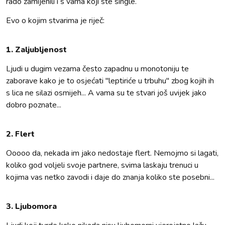
rado zamijenili i s vama koji ste single.
Evo o kojim stvarima je riječ:
1. Zaljubljenost
Ljudi u dugim vezama često zapadnu u monotoniju te
zaborave kako je to osjećati "leptiriće u trbuhu" zbog kojih ih
s lica ne silazi osmijeh... A vama su te stvari još uvijek jako
dobro poznate...
2. Flert
Ooooo da, nekada im jako nedostaje flert. Nemojmo si lagati,
koliko god voljeli svoje partnere, svima laskaju trenuci u
kojima vas netko zavodi i daje do znanja koliko ste posebni...
3. Ljubomora