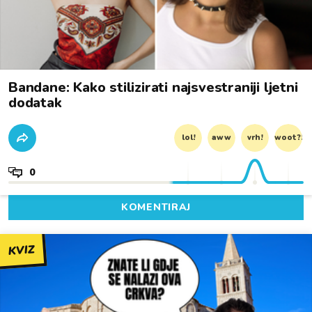
Bandane: Kako stilizirati najsvestraniji ljetni
dodatak
lol!
aww
vrh!
woot?!
0
KOMENTIRAJ
KVIZ