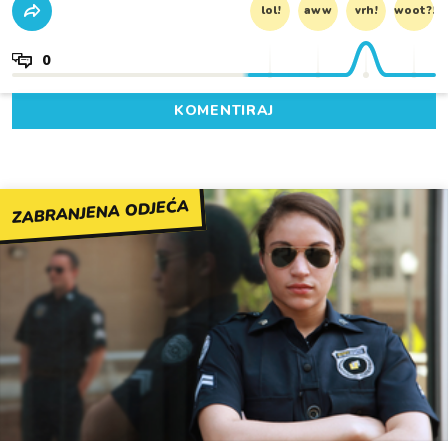
lol!
aww
vrh!
woot?!
0
KOMENTIRAJ
ZABRANJENA ODJEĆA