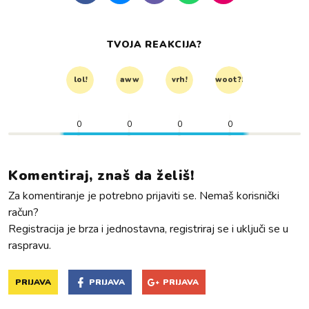
TVOJA REAKCIJA?
lol!
aww
vrh!
woot?!
0
0
0
0
Komentiraj, znaš da želiš!
Za komentiranje je potrebno prijaviti se. Nemaš korisnički
račun?
Registracija je brza i jednostavna, registriraj se i uključi se u
raspravu.
PRIJAVA
PRIJAVA
PRIJAVA