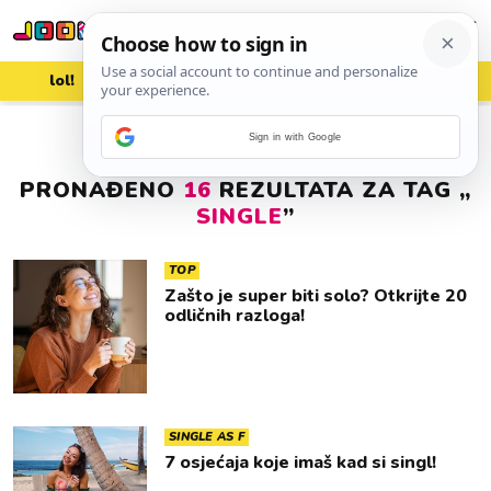
lol!
aww
vrh!
woot?!
Sign in with Google
PRONAĐENO
16
REZULTATA ZA TAG „
SINGLE
”
TOP
Zašto je super biti solo? Otkrijte 20
odličnih razloga!
SINGLE AS F
7 osjećaja koje imaš kad si singl!