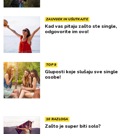
ZAUVIJEK IH UŠUTKAJTE
Kad vas pitaju zašto ste single,
odgovorite im ovo!
TOP 9
Gluposti koje slušaju sve single
osobe!
10 RAZLOGA
Zašto je super biti solo?