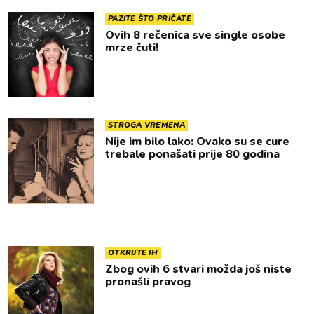
PAZITE ŠTO PRIČATE
Ovih 8 rečenica sve single osobe
mrze čuti!
STROGA VREMENA
Nije im bilo lako: Ovako su se cure
trebale ponašati prije 80 godina
OTKRIJTE IH
Zbog ovih 6 stvari možda još niste
pronašli pravog