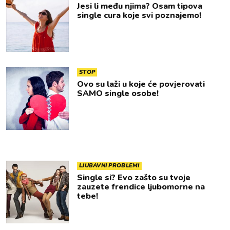
Jesi li među njima? Osam tipova
single cura koje svi poznajemo!
STOP
Ovo su laži u koje će povjerovati
SAMO single osobe!
LJUBAVNI PROBLEMI
Single si? Evo zašto su tvoje
zauzete frendice ljubomorne na
tebe!