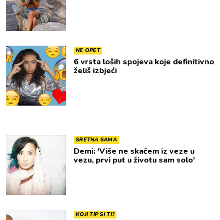
NE OPET
6 vrsta loših spojeva koje definitivno
želiš izbjeći
SRETNA SAMA
Demi: 'Više ne skačem iz veze u
vezu, prvi put u životu sam solo'
KOJI TIP SI TI?