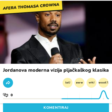
AFERA THOMASA CROWNA
Jordanova moderna vizija pljačkaškog klasika
lol!
aww
vrh!
woot?!
0
KOMENTIRAJ