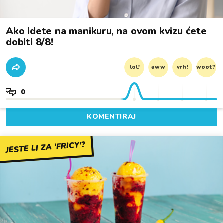
Ako idete na manikuru, na ovom kvizu ćete
dobiti 8/8!
lol!
aww
vrh!
woot?!
0
KOMENTIRAJ
JESTE LI ZA 'FRICY'?