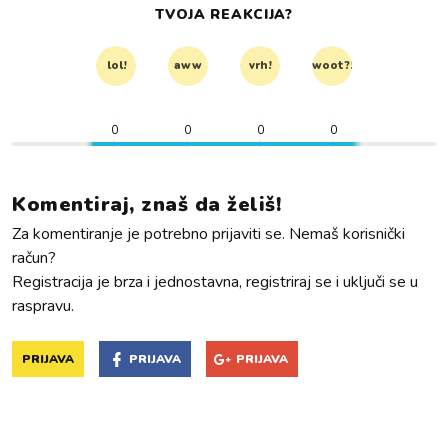
TVOJA REAKCIJA?
lol!
aww
vrh!
woot?!
0
0
0
0
Komentiraj, znaš da želiš!
Za komentiranje je potrebno prijaviti se. Nemaš korisnički
račun?
Registracija je brza i jednostavna, registriraj se i uključi se u
raspravu.
PRIJAVA
PRIJAVA
PRIJAVA