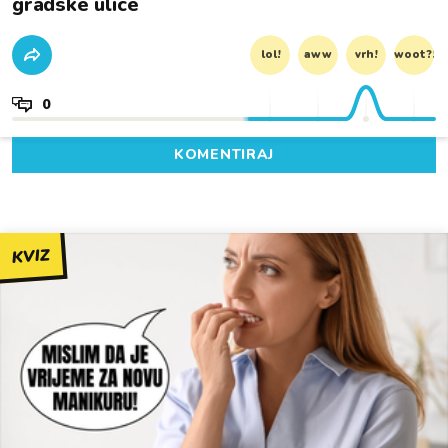
gradske ulice
lol!
aww
vrh!
woot?!
0
KOMENTIRAJ
KVIZ