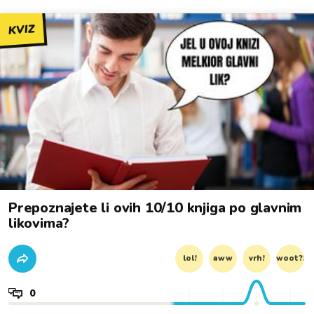
KVIZ
Prepoznajete li ovih 10/10 knjiga po glavnim
likovima?
lol!
aww
vrh!
woot?!
0