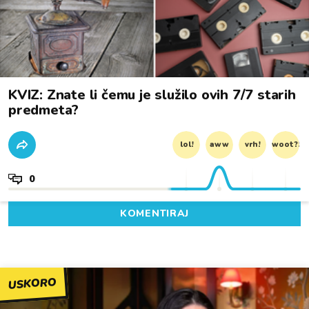
KVIZ: Znate li čemu je služilo ovih 7/7 starih
predmeta?
lol!
aww
vrh!
woot?!
0
KOMENTIRAJ
USKORO