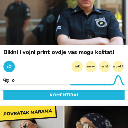
Bikini i vojni print ovdje vas mogu koštati
lol!
aww
vrh!
woot?!
0
KOMENTIRAJ
POVRATAK MARAMA