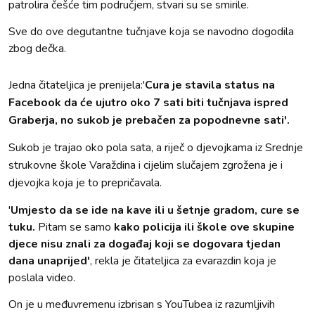
patrolira češće tim područjem, stvari su se smirile.
Sve do ove degutantne tučnjave koja se navodno dogodila
zbog dečka.
Jedna čitateljica je prenijela:'
Cura je stavila status na
Facebook da će ujutro oko 7 sati biti tučnjava ispred
Graberja, no sukob je prebačen za popodnevne sati'.
Sukob je trajao oko pola sata, a riječ o djevojkama iz Srednje
strukovne škole Varaždina i cijelim slučajem zgrožena je i
djevojka koja je to prepričavala.
'
Umjesto da se ide na kave ili u šetnje gradom, cure se
tuku.
Pitam se samo
kako policija ili škole ove skupine
djece nisu znali za događaj koji se dogovara tjedan
dana unaprijed'
, rekla je čitateljica za evarazdin koja je
poslala video.
On je u međuvremenu izbrisan s YouTubea iz razumljivih