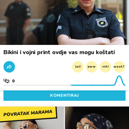
Bikini i vojni print ovdje vas mogu koštati
lol!
aww
vrh!
woot?!
0
KOMENTIRAJ
POVRATAK MARAMA