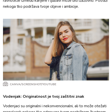
ravnoteže između karijere i ljubavi može biti izazovno. Potraži
nekoga tko podržava tvoje ciljeve i ambicije.
CANVA/SCREENSHOT/YOUTUBE
Vodenjak: Originalnost je tvoj zaštitni znak
Vodenjaci su originalni i nekonvencionalni, ali to može otežati
pronalazak nekoga tko odgovara tvom neobičnom životnom