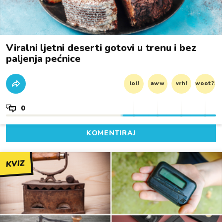
Viralni ljetni deserti gotovi u trenu i bez
paljenja pećnice
lol!
aww
vrh!
woot?!
0
KOMENTIRAJ
KVIZ