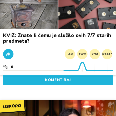
KVIZ: Znate li čemu je služilo ovih 7/7 starih
predmeta?
lol!
aww
vrh!
woot?!
0
KOMENTIRAJ
USKORO