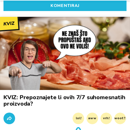
KOMENTIRAJ
KVIZ
KVIZ: Prepoznajete li ovih 7/7 suhomesnatih
proizvoda?
lol!
aww
vrh!
woot?!