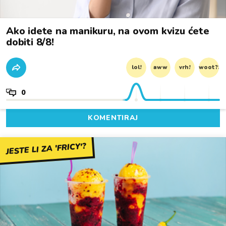
Ako idete na manikuru, na ovom kvizu ćete
dobiti 8/8!
lol!
aww
vrh!
woot?!
0
KOMENTIRAJ
JESTE LI ZA 'FRICY'?