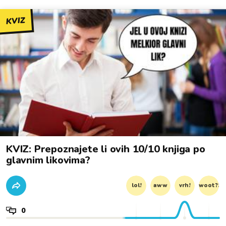
KVIZ
KVIZ: Prepoznajete li ovih 10/10 knjiga po
glavnim likovima?
lol!
aww
vrh!
woot?!
0