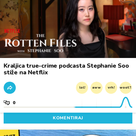
Kraljica true-crime podcasta Stephanie Soo
stiže na Netflix
lol!
aww
vrh!
woot?!
0
KOMENTIRAJ