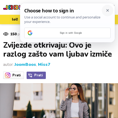
lol!
aww
vrh!
woot?!
150
pregleda
Sign in with Google
26. veljače 2025.
Zvijezde otkrivaju: Ovo je
razlog zašto vam ljubav izmiče
autor:
JoomBoos
,
Miss7
Prati
Prati