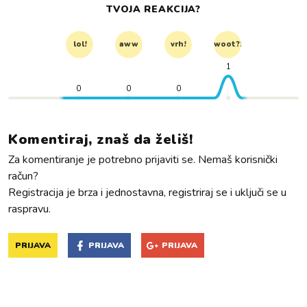
TVOJA REAKCIJA?
lol!
aww
vrh!
woot?!
1
0
0
0
Komentiraj, znaš da želiš!
Za komentiranje je potrebno prijaviti se. Nemaš korisnički
račun?
Registracija je brza i jednostavna, registriraj se i uključi se u
raspravu.
PRIJAVA
PRIJAVA
PRIJAVA