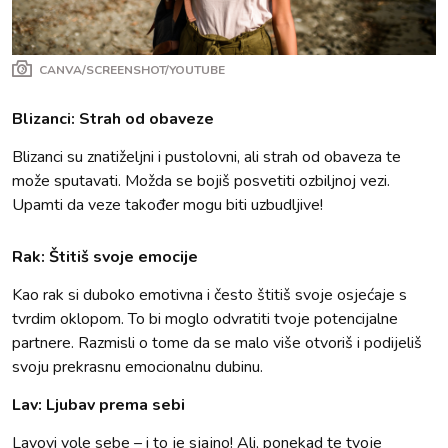
CANVA/SCREENSHOT/YOUTUBE
Blizanci: Strah od obaveze
Blizanci su znatiželjni i pustolovni, ali strah od obaveza te
može sputavati. Možda se bojiš posvetiti ozbiljnoj vezi.
Upamti da veze također mogu biti uzbudljive!
Rak: Štitiš svoje emocije
Kao rak si duboko emotivna i često štitiš svoje osjećaje s
tvrdim oklopom. To bi moglo odvratiti tvoje potencijalne
partnere. Razmisli o tome da se malo više otvoriš i podijeliš
svoju prekrasnu emocionalnu dubinu.
Lav: Ljubav prema sebi
Lavovi vole sebe – i to je sjajno! Ali, ponekad te tvoje