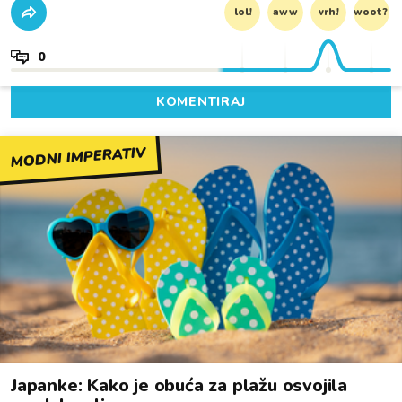
lol!
aww
vrh!
woot?!
0
KOMENTIRAJ
MODNI IMPERATIV
Japanke: Kako je obuća za plažu osvojila