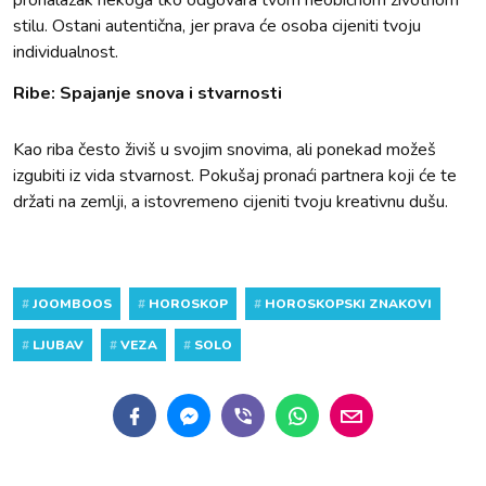
stilu. Ostani autentična, jer prava će osoba cijeniti tvoju
individualnost.
Ribe: Spajanje snova i stvarnosti
Kao riba često živiš u svojim snovima, ali ponekad možeš
izgubiti iz vida stvarnost. Pokušaj pronaći partnera koji će te
držati na zemlji, a istovremeno cijeniti tvoju kreativnu dušu.
#
JOOMBOOS
#
HOROSKOP
#
HOROSKOPSKI ZNAKOVI
#
LJUBAV
#
VEZA
#
SOLO