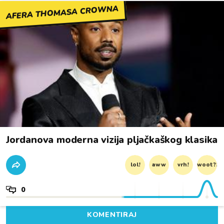
AFERA THOMASA CROWNA
Jordanova moderna vizija pljačkaškog klasika
lol!
aww
vrh!
woot?!
0
KOMENTIRAJ