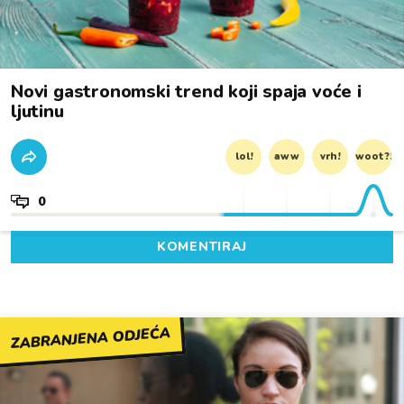
Novi gastronomski trend koji spaja voće i
ljutinu
lol!
aww
vrh!
woot?!
0
KOMENTIRAJ
ZABRANJENA ODJEĆA