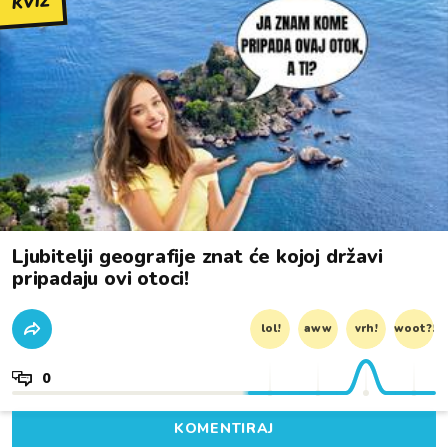
KVIZ
Ljubitelji geografije znat će kojoj državi
pripadaju ovi otoci!
lol!
aww
vrh!
woot?!
0
KOMENTIRAJ