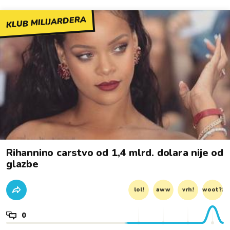
KLUB MILIJARDERA
Rihannino carstvo od 1,4 mlrd. dolara nije od
glazbe
lol!
aww
vrh!
woot?!
0