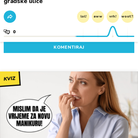
gradske ulice
lol!
aww
vrh!
woot?!
0
KOMENTIRAJ
KVIZ