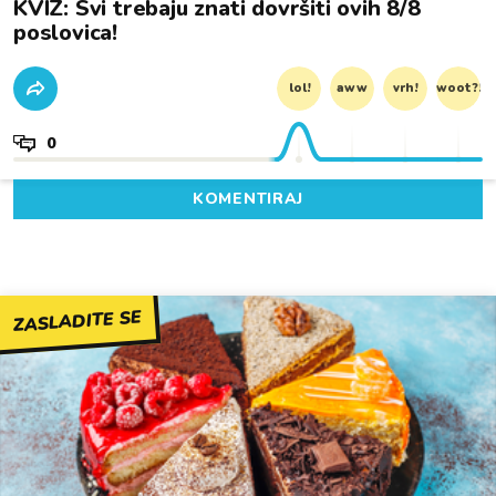
KVIZ: Svi trebaju znati dovršiti ovih 8/8
poslovica!
lol!
aww
vrh!
woot?!
0
KOMENTIRAJ
ZASLADITE SE