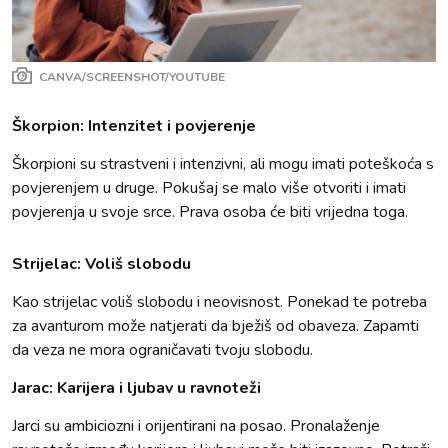
CANVA/SCREENSHOT/YOUTUBE
Škorpion: Intenzitet i povjerenje
Škorpioni su strastveni i intenzivni, ali mogu imati poteškoća s
povjerenjem u druge. Pokušaj se malo više otvoriti i imati
povjerenja u svoje srce. Prava osoba će biti vrijedna toga.
Strijelac: Voliš slobodu
Kao strijelac voliš slobodu i neovisnost. Ponekad te potreba
za avanturom može natjerati da bježiš od obaveza. Zapamti
da veza ne mora ograničavati tvoju slobodu.
Jarac: Karijera i ljubav u ravnoteži
Jarci su ambiciozni i orijentirani na posao. Pronalaženje